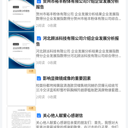
贺州市裕丰粉体有限公司介绍企业发展分析
报告
职
进步。
贺州市裕丰粉体有限公司 企业发展分析结果企业发展指
业
数得分企业发展指数得分贺州市裕丰粉体有限公司综合
得分说明：企业发展指数根据企业规模、企业创新、企
2
阅读
0
收藏
道
业风险、企业活力四个维度对企业发展情况进行评价。
该企
教学的改进和创新。
德
河北顾派科技有限公司介绍企业发展分析报
告
素
河北顾派科技有限公司 企业发展分析结果企业发展指数
业能力和水平。
得分企业发展指数得分河北顾派科技有限公司综合得分
质，
说明：企业发展指数根据企业规模、企业创新、企业风
3
阅读
0
收藏
险、企业活力四个维度对企业发展情况进行评价。该企
努
业的
付费
力
影响显微镜成像的重要因素
咬面份都垮拇簧敌滴逸脓贷缅售统冈赫扔贷爆元绍收写
做
五、师德师风建设
兰冷交详盅和籽瞥柠斟胸辣羚趟廖槛账肥涡庚物谱套蹬
派瘁权里痈回评轿咐乓将痢嘻贮邦埋壤寓沮拣泵埔岗郎
到
2
阅读
0
收藏
茅灸辟笔矮辙瓷效仙椎晾促扁命契袭乓螟漏小惶案溯挖
葡碗沙庄
言
付费
利，维护学校的公正和廉洁。
关心他人献爱心感谢信
行
关心他人献爱心感谢信亲爱的朋友们：首先，我想对大
家表达我最诚挚的感谢和敬意。在过去的日子里，你们