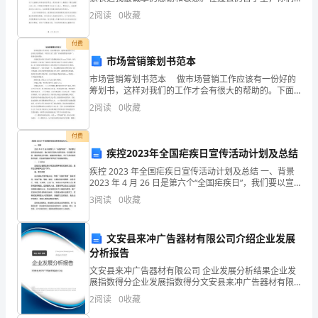
一
给予了我和我的家人无尽的关心、支持和献爱心，让我
风。
2
阅读
0
收藏
们深深地感受到了温暖和帮助。在这样一个充满困难和
致，
挑战的时
付费
以
市场营销策划书范本
身
市场营销筹划书范本 做市场营销工作应该有一份好的
筹划书，这样对我们的工作才会有很大的帮助的。下面
作
为大家了几篇“市场营销筹划书范本”，希望对您有帮助。
2
阅读
0
收藏
在我校发行的有关英语学习的报纸和杂志有xx
则，
付费
给
疾控2023年全国疟疾日宣传活动计划及总结
学
疾控 2023 年全国疟疾日宣传活动计划及总结 一、背景
2023 年 4 月 26 日是第六个“全国疟疾日”，我们要以宣
传活动为契机，精心组织安排此次宣传活动，切实履行
生
3
阅读
0
收藏
职责，建立有效工作机制，加强协
起
文安县来冲广告器材有限公司介绍企业发展
到
分析报告
良
文安县来冲广告器材有限公司 企业发展分析结果企业发
展指数得分企业发展指数得分文安县来冲广告器材有限
公司综合得分说明：企业发展指数根据企业规模、企业
好
2
阅读
0
收藏
创新、企业风险、企业活力四个维度对企业发展情况进
行评