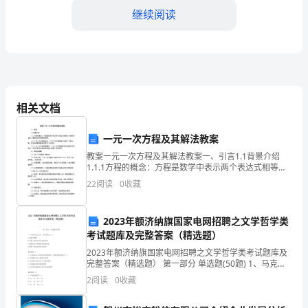
进
继续阅读
一
步
加
相关文档
强
自
一元一次方程及其解法教案
积极性，提高课堂互动和参与度。
身
教案一元一次方程及其解法教案一、引言1.1背景介绍
1.1.1方程的概念：方程是数学中表示两个表达式相等的
一种数学语句，通常包含未知数和常数。1.1.2一元一次
师
22
阅读
0
收藏
方程的定义：一元一次方程是指只含有一个未
每个学生的发展，做到因材施教。
德
2023年额济纳旗国家电网招聘之文学哲学类
修
考试题库及完整答案（精选题）
养，
2023年额济纳旗国家电网招聘之文学哲学类考试题库及
完整答案（精选题） 第一部分 单选题(50题) 1、马克思
主义认为，人的本质是（）A.永恒不变的B.可随主观意志
提
四、教师团队合作
2
阅读
0
收藏
而任意改变的C.随着社会关系的
高