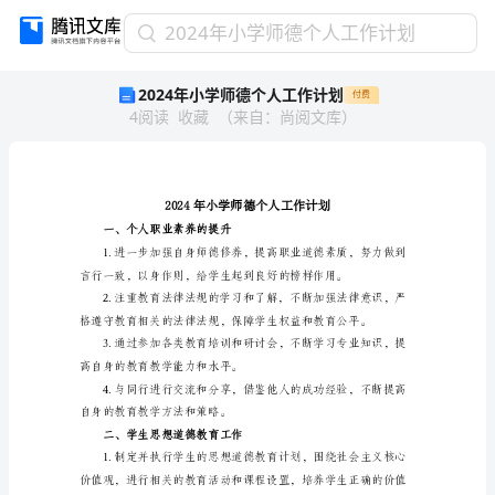
2024
2024年小学师德个人工作计划
年
2024年小学师德个人工作计划
付费
小
4
阅读
收藏
（
来自
：
尚阅文库
）
学
师
德
个
人
工
一、个人职业素养的提升
作