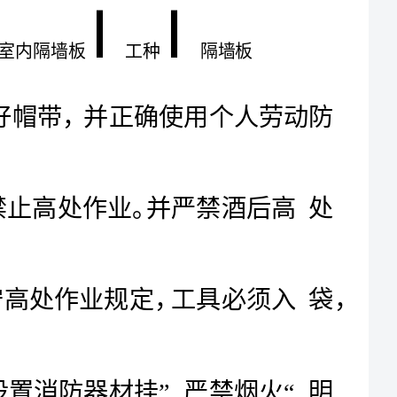
,进入现场，必须戴好安全帽，扣好帽带，并正确使用个人劳动防
.凡不符合高处作业的人员，一律禁止高处作业。并严禁酒后高处
严格正确使用劳动防护用品。遵守高处作业规定，工具必须入袋，
库房应通风良好，不准住人，并设置消防器材挂”严禁烟火“明
.施工用电必须按照国家规定（开关电器一机一闸），并且防护装