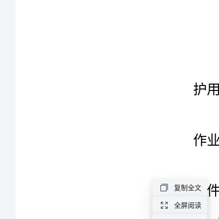
1
交
护用具。
底
2
室
作业。
内
3
.
隔
墙
板
4
.
安
装
5
安
复制全文
6
全
全屏阅读
技
置接零接地。