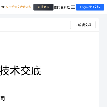
立享超值文库资源包
我的资料库
开通会员
Login 腾讯文档
编辑文档
工程名称广西民族宫”层改造工程/程室内隔墙板工种隔墙板