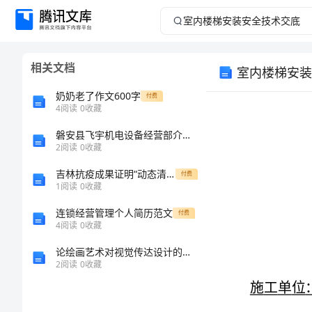
室
内
相关文档
室内楼梯安装
楼
奶奶老了作文600字
付费
梯
4
阅读
0
收藏
磐安县飞宇机电设备经营部介绍企业发展分析报告
安
2
阅读
0
收藏
装
吉林抗疫成果证明“动态清零”是制胜法宝
付费
1
阅读
0
收藏
安
连锁经营管理个人简历范文
付费
4
阅读
0
收藏
全
论绘画艺术对视觉传达设计的引导作用
技
2
阅读
0
收藏
术