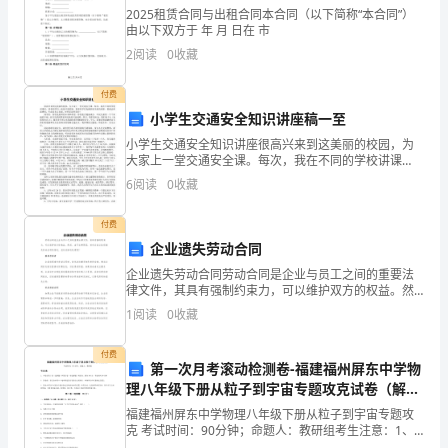
2025租赁合同与出租合同本合同（以下简称“本合同”）
发
联系，共同关注孩子的学习和成长。
由以下双方于 年 月 日在 市
2
阅读
0
收藏
展
4.对策实施
的
付费
小学生交通安全知识讲座稿一至
困
小学生交通安全知识讲座很高兴来到这美丽的校园，为
大家上一堂交通安全课。每次，我在不同的学校讲课
境
计划和项目，争取更多的政府资金投入。
时，望着同学们一张张可爱的脸，看着同学们充满勃勃
6
阅读
0
收藏
生机的身影，我就会深深感叹：生命是多么美丽，世界
与
是这样美好
付费
对
企业遗失劳动合同
策
持，帮助改善教育环境。
企业遗失劳动合同劳动合同是企业与员工之间的重要法
律文件，其具有强制约束力，可以维护双方的权益。然
摘
而，由于各种原因，有时企业会出现遗失劳动合同的情
1
阅读
0
收藏
况，这时该如何处理呢？联系劳动者企业发现遗失劳动
合同时，
要：
付费
第一次月考滚动检测卷-福建福州屏东中学物
水平和教学能力。
贫
理八年级下册从粒子到宇宙专题攻克试卷（解析
版）
困
福建福州屏东中学物理八年级下册从粒子到宇宙专题攻
克 考试时间：90分钟；命题人：教研组考生注意：1、
本卷分第I卷（选择题）和第Ⅱ卷（非选择题）两部分，满