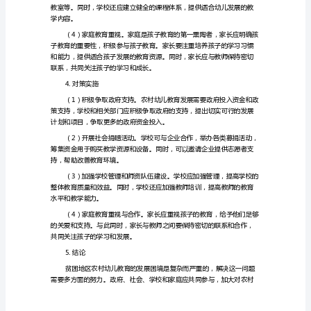
地
区
农
村
资源。
幼
3.对策提出
儿
教
育
发
学能力。
展
的
困
境