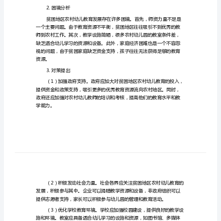
发
摘要：
展
的
提高幼儿的学习能力和发展潜力。
困
1.引言
境
与
对
策
境，并提出相应对策。
贫
2.困境分析
困