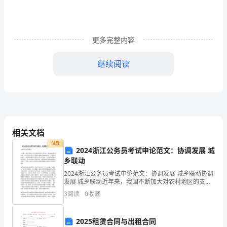
与
对
更多完整内容
策
继续阅读
贫
困
地
区
相关文档
农
付费
2024浙江公务员考试申论范文：协调发展 城
村
乡联动
幼
2024浙江公务员考试申论范文：协调发展 城乡联动协调
学内容。
发展 城乡联动近年来，我国不断加大对农村地区的支持
儿
力度，推动城乡协调发展，其中公务员在这个过程中扮
3
阅读
0
收藏
演着重要的角色。公务员的职责之一就是促进城乡
教
2025租赁合同与出租合同
育