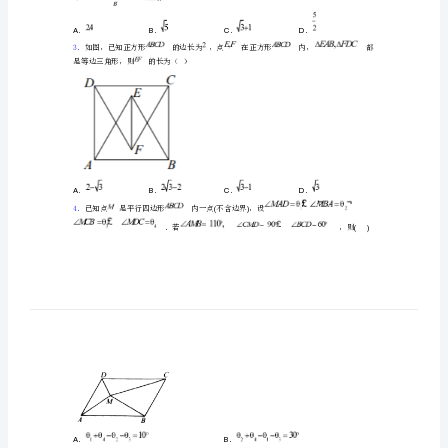
平
行
四
边
2．
形
中，点到点的最大距离为
（）
单
元
达
标