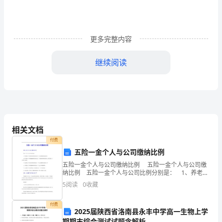
下
学
更多完整内容
期
平
继续阅读
行
四
边
相关文档
形
付费
．．
AB
单
五险一金个人与公司缴纳比例
．．
CD
元
五险一金个人与公司缴纳比例 五险一金个人与公司缴
5．
纳比例 五险一金个人与公司比例分别是： 1、养老保
险：单位需要承担的比例是20%，个人需要缴纳的比例
达
5
阅读
0
收藏
是8%。 2、医疗保险：单位需要缴纳的比例
标
付费
2025届陕西省洛南县永丰中学高一生物上学
测
期期末综合测试试题含解析