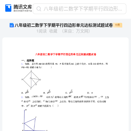
八
八年级初二数学下学期平行四边形单元达标测试题试卷
年
八年级初二数学下学期平行四边形单元达标测试题试卷
付费
级
1
阅读
收藏
（
来自
：
万文网
）
初
二
数
学
下
学
一、选择题
1．
+
的最小值为()
期
PEPD