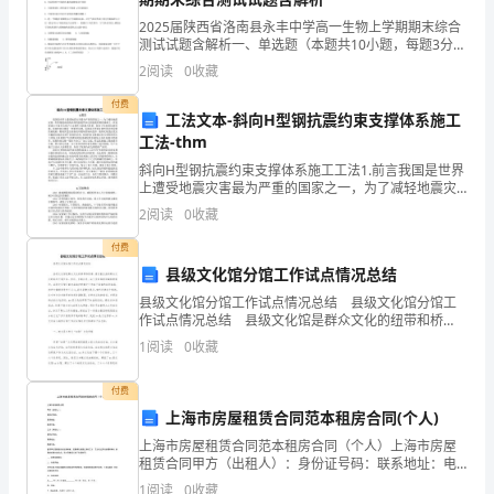
试
2025届陕西省洛南县永丰中学高一生物上学期期末综合
测试试题含解析一、单选题（本题共10小题，每题3分，
共30分）1、用有机溶剂提取、纸层析法分离叶绿体色素
题
2
阅读
0
收藏
的实验，不能证实的是A．叶绿体色素溶解在有机
试
付费
工法文本-斜向H型钢抗震约束支撑体系施工
卷
工法-thm
6．
斜向H型钢抗震约束支撑体系施工工法1.前言我国是世界
一、
上遭受地震灾害最为严重的国家之一，为了减轻地震灾
害，在传统提高结构本身的抗震性以达到抗震效果的基
52PB2
正方形
ABCD
2
阅读
0
收藏
选
础上，在抗震设计中逐步出现了以支撑作为抗侧力体
系，提
付费
择
县级文化馆分馆工作试点情况总结
题
县级文化馆分馆工作试点情况总结 县级文化馆分馆工
作试点情况总结 县级文化馆是群众文化的纽带和桥
1．
梁，肩负着全县的群众文化的组织开展任务。然而，长
1
阅读
0
收藏
期以来，由于受到体制和编制的制约，县级文化馆只能
如
对
7．
付费
图，
上海市房屋租赁合同范本租房合同(个人)
上海市房屋租赁合同范本租房合同（个人）上海市房屋
正
租赁合同甲方（出租人）：身份证号码：联系地址：电
话号码：乙方（承租人）：身份证号码：联系地址：电
1
阅读
0
收藏