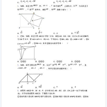
测
3．
试
是等边三角形，则的长为（）
题
试
卷
八
年
级
4．
初
二
数
学