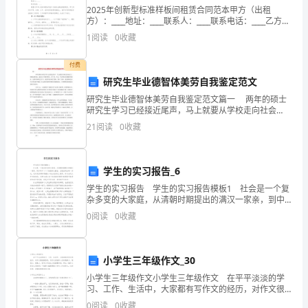
2025年创新型标准样板间租赁合同范本甲方（出租
新
方）：____地址：____联系人：____联系电话：____乙方
（承租方）：____地址：____联系人：____联系电话：____
的
1
阅读
0
收藏
根据《中华人民共和
旅
付费
研究生毕业德智体美劳自我鉴定范文
程，
研究生毕业德智体美劳自我鉴定范文篇一 两年的硕士
是
研究生学习已经接近尾声，马上就要从学校走向社会
了。回顾这两年来，通过自己不断的努力，在工作、学
21
阅读
0
收藏
习、生活等各方面都有所提高。这两年的研究生学习，
时
使我
候
学生的实习报告_6
认
学生的实习报告 学生的实习报告模板1 社会是一个复
杂多变的大家庭，从清朝时期提出的满汉一家亲，到中
真
华五十六个民族的大融合，至现在的全球一体化，无时
0
阅读
0
收藏
无刻都体现着这个社会在变化.然而，作为当代大学生
思
考
小学生三年级作文_30
计
小学生三年级作文小学生三年级作文 在平平淡淡的学
习、工作、生活中，大家都有写作文的经历，对作文很
是熟悉吧，写作文是培养人们的观察力、联想力、想象
划
0
阅读
0
收藏