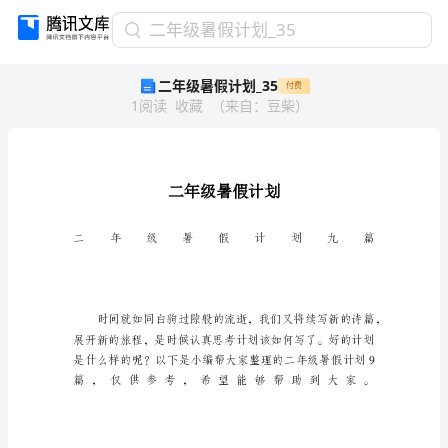
二
二年级暑假计划_35
年
二年级暑假计划_35
付费
级
1
阅读
收藏
（
来自
：
豆柴
）
暑
假
计
划
_35
二
年