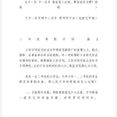
篇
时
间
就
如
同
白
驹
过
隙
般
的
流