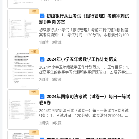
力、思考力和记忆力的重要手段。那么一般作文是怎么
写的
该
付费
初级银行从业考试《银行管理》考前冲刺试
如
题D卷 附答案
何
初级银行从业考试《银行管理》考前冲刺试题D卷 附答
案考试须知：1、考试时间：120分钟，本卷满分为100
分。 2、请首先按要求在试卷的指定位置填写您的姓名、
写
1
阅读
0
收藏
准考证号等信息。 3、请仔细阅读各种题目的回
了。
付费
2024年小学五年级数学工作计划范文
好
2024年小学五年级数学工作计划范文一、工作目标：1.
提高学生的数学学习兴趣和数学解题能力；2. 培养学生
的
的数学思维能力和创造力；3. 帮助学生建立数学基本概
2
阅读
0
收藏
念和解题方法；4. 加强学生的数学应用能
计
付费
划
2024年国家司法考试（试卷一）每日一练试
卷A卷
是
2024年国家司法考试（试卷一）每日一练试卷A卷考试
须知：1、考试时间：120分钟，本卷满分为100分。
什
2、请首先按要求在试卷的指定位置填写您的姓名、准考
3
阅读
0
收藏
证号等信息。 3、请仔细阅读各种题目的回答要
么
付费