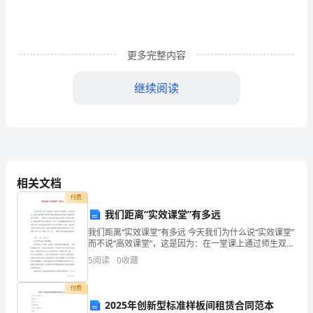
逝，
我
更多完整内容
们
又
继续阅读
将
续
写
新
相关文档
付费
的
我们距离“实效课堂”有多远
诗
我们距离“实效课堂”有多远 今天我们为什么说“实效课堂”
而不说“高效课堂”，这是因为：在一堂课上通过师生双方
篇，
的共同努力取得实实在在的学习成果的教学是“实效”；
5
阅读
0
收藏
“高效”往往表现为大容量、高密度、快
展
付费
开
2025年创新型标准样板间租赁合同范本