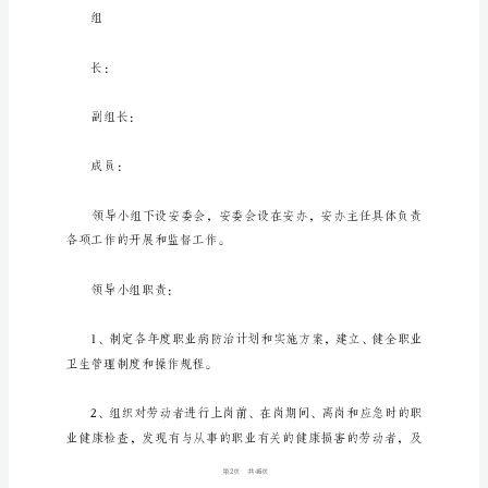
职
一、指导思想
业
卫
生
工
作
计
划
******
科
技
1
46
第
集