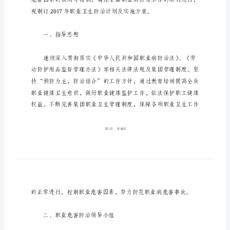
2024
第1篇：职业卫生工作计划
年
职
******科技集团
业
卫
生
工
作
计
划
第
1
篇：