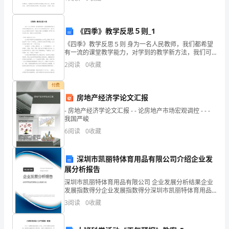
全，
使学生在课堂上能最大限度地掌握数学知识，提高数学
卫生管理制度和操作规程。
深
《四季》教学反思５则_1
入
《四季》教学反思５则 身为一名人民教师，我们都希望
有一流的课堂教学能力，对学到的教学新方法，我们可
贯
以记录在教学反思中，我们该怎么去写教学反思呢？下
2
阅读
0
收藏
面是小编为大家整理的《四季》教学反思５则，希望对
彻
付费
落
房地产经济学论文汇报
2
46
第
实
- 房地产经济学论文汇报 - - 论房地产市场宏观调控 - - -
我国严峻
《中
6
阅读
0
收藏
华
深圳市凯丽特体育用品有限公司介绍企业发
人
展分析报告
民
深圳市凯丽特体育用品有限公司 企业发展分析结果企业
发展指数得分企业发展指数得分深圳市凯丽特体育用品
有限公司综合得分说明：企业发展指数根据企业规模、
共
3
阅读
0
收藏
企业创新、企业风险、企业活力四个维度对企业发展情
况进
和