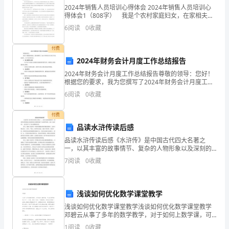
施
2024年销售人员培训心得体会 2024年销售人员培训心
得体会1（808字） 我是个农村家庭妇女，在家相夫教
方
子是我的天职，每次见到同村的大姑娘小媳妇打扮的精
副组长：
6
阅读
0
收藏
精神神的按时骑着电动车上下班，我就非常羡慕
案
付费
为
2024年财务会计月度工作总结报告
成员：
保
2024年财务会计月度工作总结报告尊敬的领导：您好！
根据您的要求，我为您撰写了2024年财务会计月度工作
障
总结报告，以下是具体内容：1. 收入核算与分析- 对于每
6
阅读
0
收藏
个月的收入来源进行细致的核算和分析，确保
员
付费
工
品读水浒传读后感
各项工作的开展和监督工作。
品读水浒传读后感《水浒传》是中国古代四大名著之
人
一，以其丰富的故事情节、复杂的人物形象以及深刻的
社会观察而被广大读者所喜爱。读完《水浒传》，我不
身
7
阅读
0
收藏
禁产生了很多感慨和思考。首先，我被《水浒传》中那
领导小组职责：
些英雄豪杰
健
浅谈如何优化数学课堂教学
康
浅谈如何优化数学课堂教学浅谈如何优化数学课堂教学
安
邓碧云从事了多年的数学教学，对于如何上数学课，可
以说是再熟悉不过了。但是，如何上好每一节数学课，
1
阅读
0
收藏