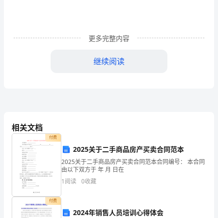
团
2017
年
更多完整内容
职
继续阅读
业
卫
生
防
二、职业危害防治领导小组
相关文档
治
付费
计
2025关于二手商品房产买卖合同范本
组
2025关于二手商品房产买卖合同范本合同编号： 本合同
划
由以下双方于 年 月 日在
1
阅读
0
收藏
及
实
长：
付费
2024年销售人员培训心得体会