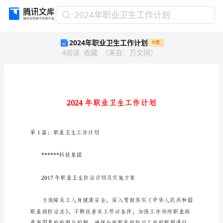
2024
2024年职业卫生工作计划
年
2024年职业卫生工作计划
付费
职
4
阅读
收藏
（
来自
：
万文网
）
业
卫
生
工
作
计
划