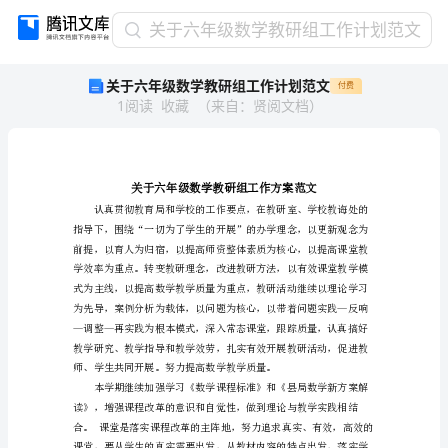
关
关于六年级数学教研组工作计划范文
于
关于六年级数学教研组工作计划范文
付费
六
1
阅读
收藏
（
来自
：
贤阅文档
）
年
级
数
学
教
研
组