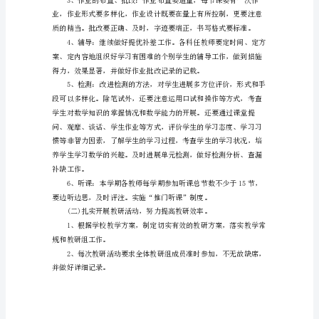
数
学
教
研
组
工
作
期对其进展检查。
方
案
范
文