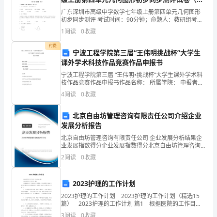
要
答案解析）
广东深圳市高级中学数学七年级上册第四单元几何图形
点，
初步同步测评 考试时间：90分钟；命题人：教研组考生
注意：1、本卷分第I卷（选择题）和第Ⅱ卷（非选择题）
1
阅读
0
收藏
在
两部分，满分100分，考试时间90分钟2、答卷前
付费
教
宁波工程学院第三届“王伟明挑战杯”大学生
课外学术科技作品竞赛作品申报书
研
宁波工程学院第三届 “王伟明•挑战杯”大学生课外学术科
技作品竞赛作品申报书作品名称： 所属学院： 申报者姓
室、
名（集体名称）： 类另U：□自然科学类学术论文□哲学
4
阅读
0
收藏
社会科学类社会调查报告和学术论文口
学
北京自由坊管理咨询有限责任公司介绍企业
校
发展分析报告
教
北京自由坊管理咨询有限责任公司 企业发展分析结果企
补缺工作。
业发展指数得分企业发展指数得分北京自由坊管理咨询
有限责任公司综合得分说明：企业发展指数根据企业规
诲
2
阅读
0
收藏
模、企业创新、企业风险、企业活力四个维度对企业发
展情
处
2023护理的工作计划
的
2023护理的工作计划 2023护理的工作计划（精选15
篇） 2023护理的工作计划 篇1 根据医院的工作目标
指
和发展思路，结合护理部2019年部署护理工作的主要任
3
阅读
0
收藏