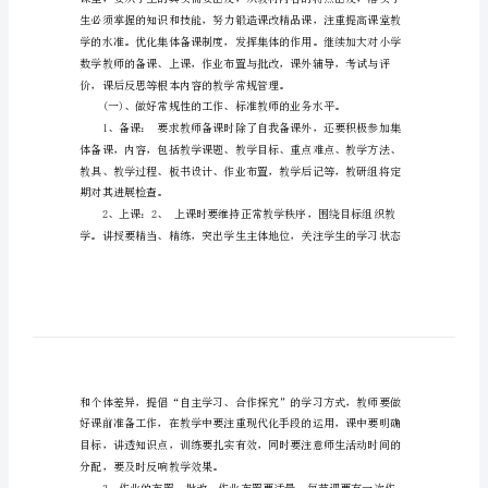
工
作
计
划
范
文
关
于
六
年
级