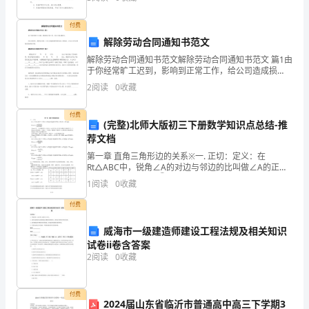
务和计划特定2019年护理工
导
规和教研组工作。
付费
下，
解除劳动合同通知书范文
围
解除劳动合同通知书范文解除劳动合同通知书范文 篇1由
并做好详细记录。
于你经常旷工迟到，影响到正常工作，给公司造成损
绕
失。经公司研究，按照公司的.《员工辞退辞职管理办
2
阅读
0
收藏
法》的规定，在30日内办理相应的辞职手续。解除劳动
“一
合同
付费
(完整)北师大版初三下册数学知识点总结-推
切
荐文档
为
第一章 直角三角形边的关系※一. 正切：定义：在
Rt△ABC中，锐角∠A的对边与邻边的比叫做∠A的正
了
切，记作tanA，即;①tanA是一个完整的符号，它表示
1
阅读
0
收藏
∠A的正切，记号里习惯省去角的符号“∠”；
学
付费
生
威海市一级建造师建设工程法规及相关知识
试卷ii卷含答案
的
2
阅读
0
收藏
开
展”
付费
2024届山东省临沂市普通高中高三下学期3