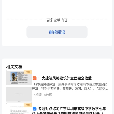
认
真
贯
更多完整内容
彻
继续阅读
教
育
局
和
相关文档
分配，要及时反响教学效果。
学
付费
十大建筑风格建筑外立面完全收藏
校
- 地中海风格建筑，原来是特指沿欧洲地中海北岸沿线的
的
建筑，特别是西班牙、葡萄牙、法国、意大利、希腊这
些国家南部沿海地区的住宅。这些地中海沿岸的建筑和
18
阅读
0
收藏
工
当地乡村风格的建筑相结合，产生了诸如法国普罗旺
斯、意
作
付费
专题对点练习广东深圳市高级中学数学七年
级上册第四单元几何图形初步同步测评试卷（含