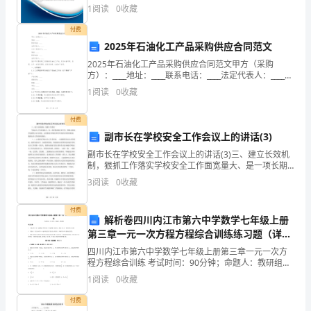
说明：企业发展指数根据企业规模、企业创新、企业风
热
1
阅读
0
收藏
险、企业活力四个维度对企业发展情况进行评价。该企
业的
爱
付费
2025年石油化工产品采购供应合同范文
骑
2025年石油化工产品采购供应合同范文甲方（采购
方）：____地址：____联系电话：____法定代表人：____乙
行、
方（供应方）：____地址：____联系电话：____法定代表
1
阅读
0
收藏
人：____鉴于甲方需
徒
付费
步
副市长在学校安全工作会议上的讲话(3)
旅
副市长在学校安全工作会议上的讲话(3)三、建立长效机
制，狠抓工作落实学校安全工作面宽量大、是一项长期
行
而艰巨的工作，要根本杜绝学校重特大安全事故，必须
3
阅读
0
收藏
要建立和健全科学有效的长效管理机制，狠抓安全工作
的落
精
付费
解析卷四川内江市第六中学数学七年级上册
通
第三章一元一次方程方程综合训练练习题（详
解）
c#、
四川内江市第六中学数学七年级上册第三章一元一次方
程方程综合训练 考试时间：90分钟；命题人：教研组考
ASP.NET
生注意：1、本卷分第I卷（选择题）和第Ⅱ卷（非选择
1
阅读
0
收藏
题）两部分，满分100分，考试时间90分钟2、答卷
编
付费