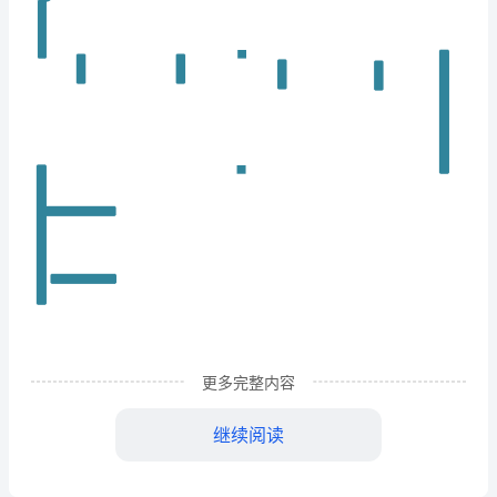
块
时
间
2012年4月
线
兴
参加设计构建
趣
2012年7月
爱
好
热
更多完整内容
2012年10月
爱
继续阅读
编