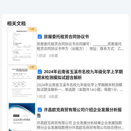
程，
热
爱
相关文档
付费
足
房屋委托租赁合同协议书
球、
房屋委托租赁合同协议书合同编号：__________房屋委托
租赁合同协议书甲方（出租方）：地址：联系方式：乙
羽
方（承租方）：地址：联系方式：第一章 租赁房屋及租
1
阅读
0
收藏
赁期限第一条 租赁房屋1.1 甲方出租房屋
毛
付费
2024年云南省玉溪市名校九年级化学上学期
球
期末检测模拟试题含解析
等
2024年云南省玉溪市名校九年级化学上学期期末检测模
拟试题含解析一、单选题（本题共14小题，每题1分，共
体
14分）1、蒸发与蒸馏操作中都会用到的实验仪器是A．
1
阅读
0
收藏
酒精灯 B．蒸发皿 C．玻璃棒 D．锥形瓶2
育
许昌欧克商贸有限公司介绍企业发展分析报
运
告
动，
许昌欧克商贸有限公司 企业发展分析结果企业发展指数
得分企业发展指数得分许昌欧克商贸有限公司综合得分