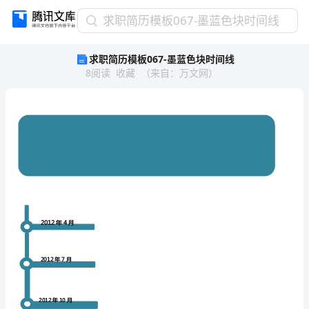
求
求职简历模板067-墨蓝色块时间线
职
求职简历模板067-墨蓝色块时间线
简
8
阅读
收藏
（
来自
：
万文网
）
历
模
板
067-
墨
蓝
色