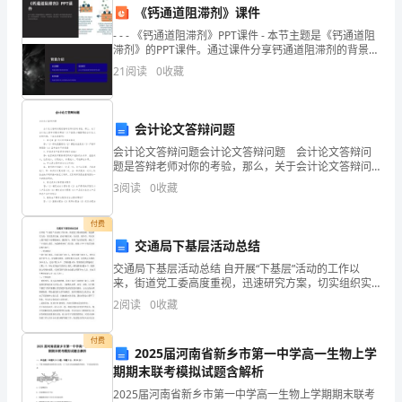
导
《钙通道阻滞剂》课件
- - - 《钙通道阻滞剂》PPT课件 - 本节主题是《钙通道阻
身
滞剂》的PPT课件。通过课件分享钙通道阻滞剂的背景、
作用和重要性、
持续稳健地前进。
份，
21
阅读
0
收藏
向
会计论文答辩问题
大
会计论文答辩问题会计论文答辩问题 会计论文答辩问
家
题是答辩老师对你的考验，那么，关于会计论文答辩问
题有哪些？以下就是小编整理的会计论文答辩问题，一
3
阅读
0
收藏
起来看看吧！ 1．简述本-量-利分析的基本假设
发
付费
表
交通局下基层活动总结
一
交通局下基层活动总结 自开展“下基层”活动的工作以
来，街道党工委高度重视，迅速研究方案，切实组织实
次
施。活动开展以来，自治区、银川市、兴庆区三级下基
2
阅读
0
收藏
层干部积极响应，踊跃参与，取得了良好的效果，到达
演
了“干
付费
辉煌篇章！谢谢大家！
2025届河南省新乡市第一中学高一生物上学
讲。
期期末联考模拟试题含解析
首
2025届河南省新乡市第一中学高一生物上学期期末联考