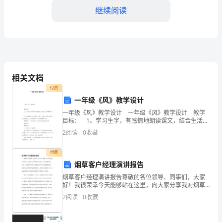
幸
继续阅读
能
够
站
在
相关文档
这
付费
一年级《风》教学设计
里，
一年级《风》教学设计 一年级《风》教学设计 教学
目标： 1、学习生字，有感情地朗读课文，结合生活实
就
际理解小诗。 2、在读风中体会风的调皮、可爱，在找
2
阅读
0
收藏
风、演风中唤起学生的
我
识和技能，与时俱进。
付费
的
烟草客户经理演讲报告
新
烟草客户经理演讲报告尊敬的各位领导、同事们，大家
好！我很荣幸今天能够站在这里，向大家分享我对烟草
任
行业的一些见解和经验。作为一名烟草客户经理，我深
2
阅读
0
收藏
知这个行业的挑战和机遇，也明白自身在其中所扮演的
角色。在
领