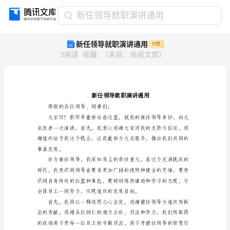
新
新任领导就职演讲通用
任
新任领导就职演讲通用
付费
领
3
阅读
收藏
（
来自
：
尚阅文库
）
导
就
职
演
讲
通
尊敬的各位领导、同事们：
用