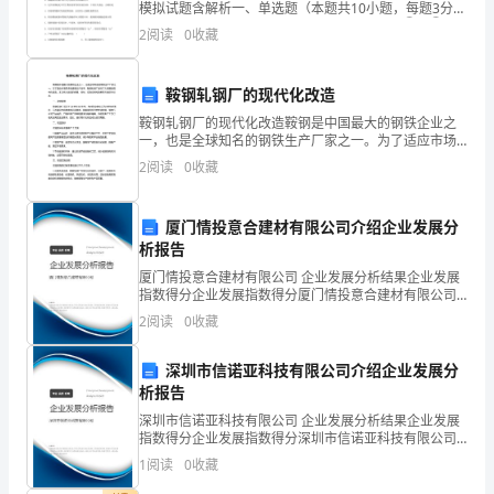
模拟试题含解析一、单选题（本题共10小题，每题3分，
先，
共30分）1、下图为细胞膜结构模型示意图，①~③表
2
阅读
0
收藏
示构成细胞膜的物质，下列叙述错误的是A．①是糖
我
鞍钢轧钢厂的现代化改造
衷
鞍钢轧钢厂的现代化改造鞍钢是中国最大的钢铁企业之
心
一，也是全球知名的钢铁生产厂家之一。为了适应市场
需求和提高生产效率，鞍钢轧钢厂进行了大规模的现代
2
阅读
0
收藏
感
化改造。本文将从改造的背景、目标、实施过程和效果
等方面进
谢
厦门情投意合建材有限公司介绍企业发展分
析报告
大
厦门情投意合建材有限公司 企业发展分析结果企业发展
家
指数得分企业发展指数得分厦门情投意合建材有限公司
综合得分说明：企业发展指数根据企业规模、企业创
2
阅读
0
收藏
对
新、企业风险、企业活力四个维度对企业发展情况进行
评价。
我
深圳市信诺亚科技有限公司介绍企业发展分
析报告
的
深圳市信诺亚科技有限公司 企业发展分析结果企业发展
指数得分企业发展指数得分深圳市信诺亚科技有限公司
支
综合得分说明：企业发展指数根据企业规模、企业创
1
阅读
0
收藏
新、企业风险、企业活力四个维度对企业发展情况进行
持
评价。