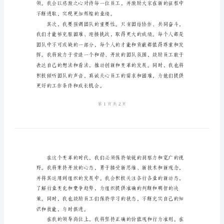
新
任
领
事业发展。
导
就
职
演
讲
通
用
尊
敬