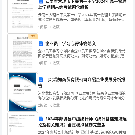
到我们的目标。
云南省大理市下关第一中学2024年高一物理
践
上学期期末统考试题含解析
心
云南省大理市下关第一中学2024年高一物理上学期期末
统考试题含解析一、单选题（本题共7小题，每题4分，
得
共28分）1、在物理学的重大发现中，科学家总结出了许
1
阅读
0
收藏
多物理学方法，如理想实验法、控制变量法、极限思
体
付费
企业员工学习心得体会范文
会
企业员工学习心得体会企业员工学习心得体会 我们常常
在
困惑于智慧到底从何处来，到何处去，如何才能捕捉智
慧的光芒，在成本与利润的衔接点上找到我们需要的平
3
阅读
0
收藏
____
衡。我们也常常困惑，人的力量从何处来，到何处去，
我们
年
河北龙如商贸有限公司介绍企业发展分析报
变社会，社会问题终
告
暑
河北龙如商贸有限公司 企业发展分析结果企业发展指数
假，
得分企业发展指数得分河北龙如商贸有限公司综合得分
说明：企业发展指数根据企业规模、企业创新、企业风
2
阅读
0
收藏
我
险、企业活力四个维度对企业发展情况进行评价。该企
业的
有
2024年郯城县中级统计师《统计基础知识理
论及相关知识》全真模拟试卷完整版
幸
2024年郯城县中级统计师《统计基础知识理论及相关知