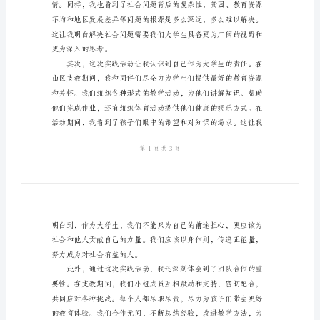
会
实
和心得。
践
心
得
体
会
2024
年
大