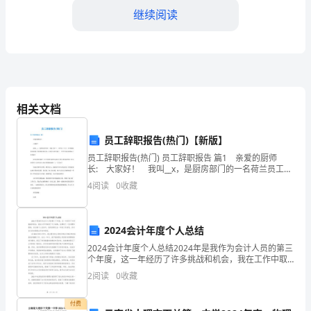
会
继续阅读
____
年
大
学
相关文档
努力成为对社会有益的人。
生
员工辞职报告(热门)【新版】
假
员工辞职报告(热门) 员工辞职报告 篇1 亲爱的厨师
长: 大家好！ 我叫__x，是厨房部门的一名荷兰员工。
期
入职近三个月，非常感谢领导对我工作的指导和引导，
4
阅读
0
收藏
让我在这里学到了一些烹饪常识和实际工作技
参
加
2024会计年度个人总结
社
2024会计年度个人总结2024年是我作为会计人员的第三
个年度，这一年经历了许多挑战和机会，我在工作中取
会
得了不少成绩，也遇到了一些问题和困难。在这篇个人
2
阅读
0
收藏
总结中，我将回顾过去一年的工作表现，并对自己的发
实
付费