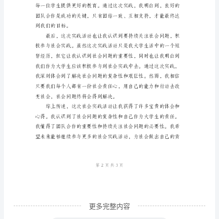
学
生
假
更为深入的思考。
期
参
加
社
会
实
践
心
得
体
更多完整内容