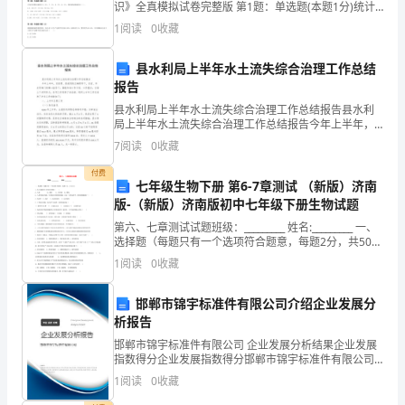
识》全真模拟试卷完整版 第1题：单选题(本题1分)统计
参
调查可分为全面调查和非全面调查，下述调查属于全面
1
阅读
0
收藏
调查的是（）。A.对某种连续生产的产品质量进行
加
县水利局上半年水土流失综合治理工作总结
了
报告
一
县水利局上半年水土流失综合治理工作总结报告县水利
局上半年水土流失综合治理工作总结报告今年上半年，
在县委、县政府的正确领导下，在省、市水利部门的精
次
7
阅读
0
收藏
心指导下，围绕年初工作计划、工作重点，全局上下共
同努力，
令
付费
七年级生物下册 第6-7章测试 （新版）济南
人
版-（新版）济南版初中七年级下册生物试题
第六、七章测试试题班级：_________ 姓名:_________ 一、
难
选择题（每题只有一个选项符合题意，每题2分，共50
分）1、给小孩接种卡介苗可以预防（ ） A、天花 B、结
1
阅读
0
收藏
以
核
忘
邯郸市锦宇标准件有限公司介绍企业发展分
析报告
怀
邯郸市锦宇标准件有限公司 企业发展分析结果企业发展
指数得分企业发展指数得分邯郸市锦宇标准件有限公司
的
综合得分说明：企业发展指数根据企业规模、企业创
1
阅读
0
收藏
新、企业风险、企业活力四个维度对企业发展情况进行
社
评价。