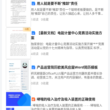
里，
用人就是要不断“推卸”责任
用人就是要不断“推卸”责任一个聪明老板要做的，是不断
与
地“推卸”自己的责任，让别人操起心来，让别人多干事
情，让别人变得能干起来。员工很像弹簧，老板强他就
大
1
阅读
0
收藏
弱，老板弱他就强。打破恶性循环唯一的办法，是我们
不
家
付费
【最新文档】电能计量中心竞赛活动实施方
分
案
独家原创：电能计量中心竞赛活动实施方案开展“**”竞赛
享
活动是以党的十七大精神为指导，认真贯彻落实 科学发
展观，推动企业改革，促进企业健康发展，保证企业安
一
4
阅读
0
收藏
全生产 的重要举措。按照***电力集团公司、**
些
产品运营简历欧美风应届Word简历模板
我
袇芄肄葿莇OfficePLUS羅产品运营方向膅热爱并擅长协
调、经营类工作。关注用户的内容偏好，有基本的数据
认
分析能力。喜欢新技术、新产品，对互联网产品的运营
0
阅读
0
收藏
有浓厚的兴趣和热情。坚信好的互联网产品必将营造
为
对
哮喘的吸入治疗及吸入装置的正确使用
于
- 哮喘的吸入治疗及吸入装置的正确使用 - - - - 哮喘吸入
治疗简介吸入装置的种类及特点吸入装