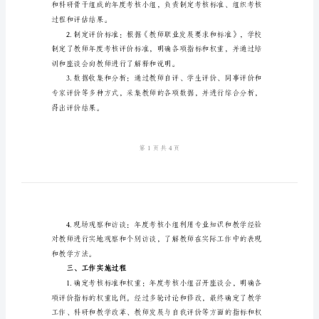
总
结
参
考
模
板
二、工作方法
2024
年
以下几种方法：
教
师
年