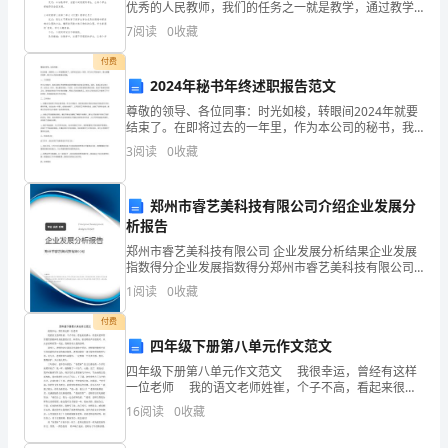
作
优秀的人民教师，我们的任务之一就是教学，通过教学
反思可以很好地改正讲课缺点，写教学反思需要注意哪
7
阅读
0
收藏
些格式呢？以下是小编为大家整理的五年级数学上册第
按
二单元
付费
照
2024年秘书年终述职报告范文
学
尊敬的领导、各位同事：时光如梭，转眼间2024年就要
结束了。在即将过去的一年里，作为本公司的秘书，我
认真履行职责，努力为公司的发展做出贡献。一、工作
校
3
阅读
0
收藏
职责作为公司秘书，我的主要工作职责是协助领导履行
各项
规
郑州市睿艺美科技有限公司介绍企业发展分
定
析报告
和
郑州市睿艺美科技有限公司 企业发展分析结果企业发展
指数得分企业发展指数得分郑州市睿艺美科技有限公司
综合得分说明：企业发展指数根据企业规模、企业创
要
1
阅读
0
收藏
新、企业风险、企业活力四个维度对企业发展情况进行
评价。
求，
付费
四年级下册第八单元作文范文
全
四年级下册第八单元作文范文 我很幸运，曾经有这样
一位老师 我的语文老师姓崔，个子不高，看起来很娇
面
小，但是从老师常常微笑的眼神里却流露着自信、和坚
16
阅读
0
收藏
决。崔老师的声音很悦耳，从认识老师的第一天起，我
开