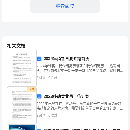
师
继续阅读
年
度
考
核
相关文档
工
和教学方法。
2024年销售自我介绍简历
作
三、工作实施过程
2024年销售自我介绍简历销售自我介绍简历1 热爱销
总
售，在行销过程中一对一或一对几的产品解说，谈吐自
然大方，亲和力到位。针对不同层次人和心理特点灵活
2
阅读
0
收藏
结
洞察、分析采用不同方法、方式达到自己成交目的止。
一、
付费
2023移动营业员工作计划
工
2023年已经来临，移动营业员在新的一年里将面临着越
重。
来越复杂的运营环境，需要制定科学合理的工作计划。
作
在这篇文章中，我们将讨论2023年移动营业员的工作计
2
阅读
0
收藏
划，包括目标、策略和行动计划。目标移动营业员的目
概