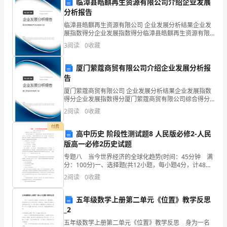
述
临漳县皓麒再生资源有限公司介绍企业发展
分析报告
2024
临漳县皓麒再生资源有限公司 企业发展分析结果企业发
展指数得分企业发展指数得分临漳县皓麒再生资源有限
年
公司综合得分说明：企业发展指数根据企业规模、企业
3
阅读
0
收藏
创新、企业风险、企业活力四个维度对企业发展情况进
度，
行评
厦门萦蔻商贸有限公司介绍企业发展分析报
本
告
校
厦门萦蔻商贸有限公司 企业发展分析结果企业发展指数
得分企业发展指数得分厦门萦蔻商贸有限公司综合得分
教
说明：企业发展指数根据企业规模、企业创新、企业风
2
阅读
0
收藏
险、企业活力四个维度对企业发展情况进行评价。该企
师
业的
付费
高中历史 阶段性测试题8 人民版必修2-人民
年
版高一必修2历史试题
专题八 当今世界经济的全球化趋势(时间：45分钟 满
度
分：100分)一、选择题(共12小题，每小题4分，计48
分)1．“现代金融市场起源于西方。以粗略的线条勾勒，
考
价。
2
阅读
0
收藏
那就是从以佛罗伦萨等独立城市为中心的‘北
核
四、工作成效
五年级数学上册第二单元《位置》教学反思
_2
工
五年级数学上册第二单元《位置》教学反思 身为一名