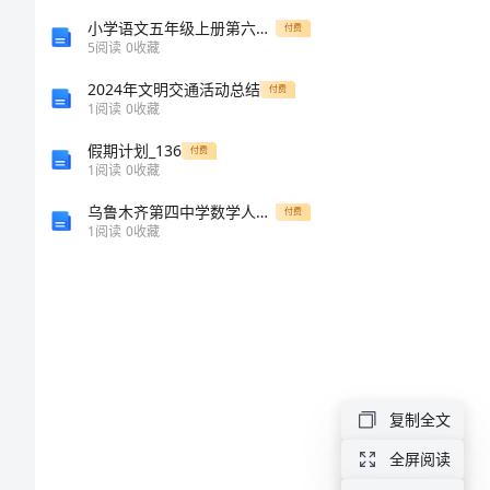
文
小学语文五年级上册第六单元教案：如何写好读书体验报告
付费
5
阅读
0
收藏
套
2024年文明交通活动总结
付费
路-
1
阅读
0
收藏
推
假期计划_136
付费
1
阅读
0
收藏
荐
乌鲁木齐第四中学数学人教版七年级下册二元一次方程组章节测评试题（含答案及解析）
付费
通
1
阅读
0
收藏
用
稿
推
荐
信
复制全文
英
全屏阅读