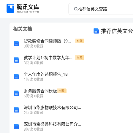
推
荐
相关文档
推荐信英文套
信
贷款装修合同律师版（9篇）
付费
英
3
阅读
0
收藏
教学计划1-初中数学九年级下册教案课件说课稿测试题试卷真题
文
付费
3
阅读
0
收藏
套
个人年度的述职报告_18
1
阅读
0
收藏
路
财务服务合同模板
付费
6
阅读
0
收藏
推
深圳市华脉物联技术有限公司介绍企业发展分析报告
荐
2
阅读
0
收藏
信
深圳市宝盛鑫科技有限公司介绍企业发展分析报告
3
阅读
0
收藏
英