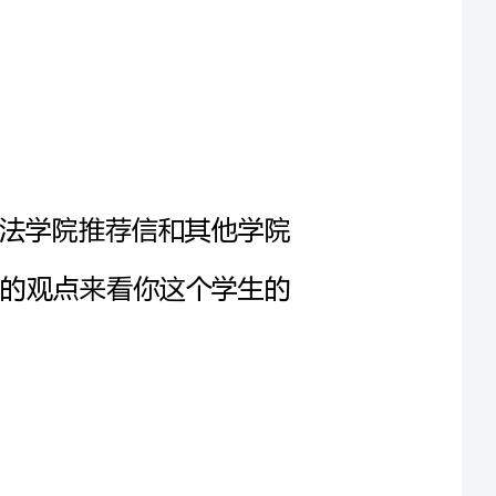
我想说法学院推荐信和其他学院
是从教授的观点来看你这个学生的
了吧?首先是总起段，一般介
校)及与被推荐学生的关系(如何