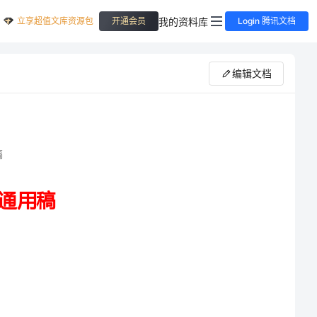
立享超值文库资源包
我的资料库
开通会员
Login 腾讯文档
编辑文档