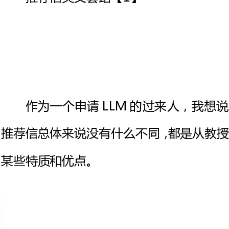
作为一个申请LLM的过来人，
推荐信总体来说没有什么不同，都
某些特质和优点。
信的格式什么的我想应该不用多说
绍教授写该信的目的(推荐进XX学
认识，认识多久等)接着开始正文。