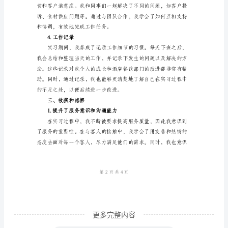
一、
实
习
单
位
基
本
情
服务的复杂性和团队
况
1.
名
称：
更多完整内容
XXX