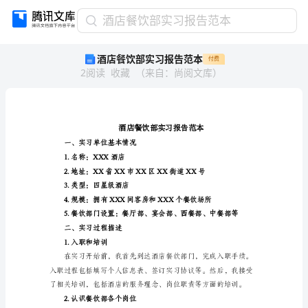
酒
酒店餐饮部实习报告范本
店
酒店餐饮部实习报告范本
付费
餐
2
阅读
收藏
（
来自
：
尚阅文库
）
饮
部
实
习
报
告
一、实习单位基本情况
范
1.名称：XXX酒店