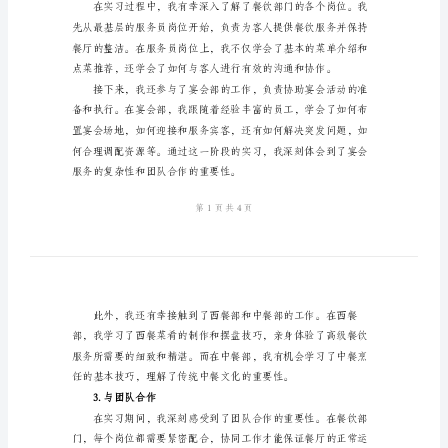
本
3.类型：四星级酒店
酒
店
餐
饮
二、实习过程描述
部
1.入职和培训
实
习
报
告
2.认识餐饮部各个岗位
范
本