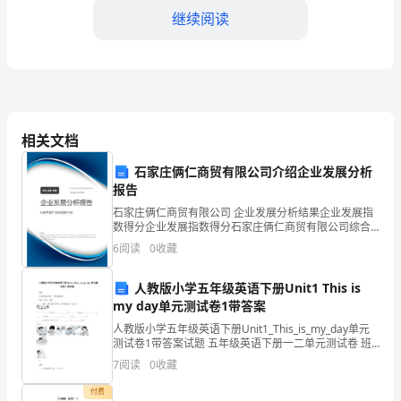
酒
继续阅读
店
2.
地
址：
相关文档
XX
石家庄俩仁商贸有限公司介绍企业发展分析
报告
省
石家庄俩仁商贸有限公司 企业发展分析结果企业发展指
XX
3.与团队合作
数得分企业发展指数得分石家庄俩仁商贸有限公司综合
得分说明：企业发展指数根据企业规模、企业创新、企
6
阅读
0
收藏
市
业风险、企业活力四个维度对企业发展情况进行评价。
该企
XX
人教版小学五年级英语下册Unit1 This is
my day单元测试卷1带答案
区
人教版小学五年级英语下册Unit1_This_is_my_day单元
测试卷1带答案试题 五年级英语下册一二单元测试卷 班
XX
级: 姓名: 成绩 一、看图，填写或补全短语，并译成汉
7
阅读
0
收藏
语。(16分) 1. __
街
付费