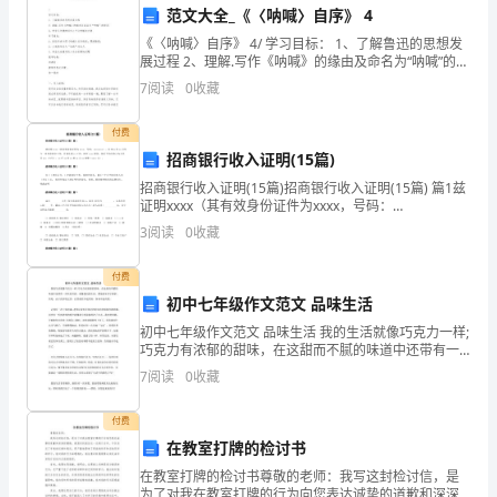
和协调，有效地完成工作任务。
道
范文大全_《〈呐喊〉自序》 4
4.工作记录
XX
《〈呐喊〉自序》 4/ 学习目标： 1、了解鲁迅的思想发
展过程 2、理解.写作《呐喊》的缘由及命名为“呐喊”的原
因 3、学会从关键的词句入手分析解决问题 学习重点：
号
7
阅读
0
收藏
1、抓住作者介绍《呐
3.
付费
类
招商银行收入证明(15篇)
招商银行收入证明(15篇)招商银行收入证明(15篇) 篇1兹
型：
证明xxxx（其有效身份证件为xxxx，号码：
xxxxxxxx），自20xx年xx月至今一直在我单位工作，目
3
阅读
0
收藏
四
前从事xx工作，担任xxxx职务
的不足之处，以便后
星
付费
三、收获和感悟
初中七年级作文范文 品味生活
级
初中七年级作文范文 品味生活 我的生活就像巧克力一样;
1.提升了服务意识和沟通能力
巧克力有浓郁的甜味，在这甜而不腻的味道中还带有一
酒
丝丝的苦涩。就像我们的生活，都是快乐多于挫折。但
7
阅读
0
收藏
是，由于没有吃过苦，自然就经不起考验，容易中途
店
付费
4.
在教室打牌的检讨书
规
在教室打牌的检讨书尊敬的老师：我写这封检讨信，是
为了对我在教室打牌的行为向您表达诚挚的道歉和深深