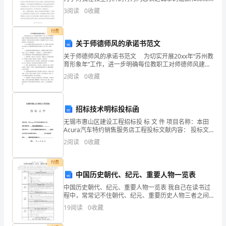
模：
的懊悔。我意识到我在这一次的行为中，不仅违反了学
3
阅读
0
收藏
校的纪律和规定，更严重地影响了课堂的秩序和其他同
拥
学的学习
付费
有
关于师德师风的承诺书范文
XXX
关于师德师风的承诺书范文 为切实开展20xx年“苏州教
育形象年”工作，进一步明确每位教职工对师德师风建设
应负的责任，努力提高我校师德师风建设的整体水平，
间
2
阅读
0
收藏
特向全社会作出公开承诺，全校教职工应在以下八
客
招标技术明标投标函
房
无锡市惠山区建设工程招标投 标 文 件 项目名称：本田
和
Acura汽车特约销售服务店工程投标文献内容： 投标文
献商务标部分 投标申请人： 江苏兴厦建筑安装
2
阅读
0
收藏
XXX
个
付费
中国历史朝代、纪元、重要人物一览表
餐
中国历史朝代、纪元、重要人物一览表 我自己在读书过
程中，常常记不住朝代、纪元、重要历史人物三者之间
饮
的关系，有时甚至记错、讲错、写错。因此多年来，一
19
阅读
0
收藏
直想做一张经过一定时空把上述三者关系逻辑起来的表
场