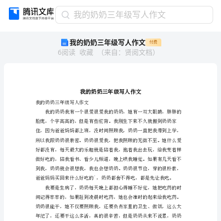
我
我的奶奶三年级写人作文
的
我的奶奶三年级写人作文
付费
奶
6
阅读
收藏
（
来自
：
贤阅文档
）
奶
三
年
级
写
人
我的奶奶三年级写人作文
作