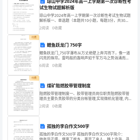
琼山中学2024年高一上学期第一次诊断性考
8.
奶
试生物试题解析版
模板,内容仅供参考
琼山中学2024年高一上学期第一次诊断性考试生物试题
奶，
解析版一、单选题（本题共10小题，每题3分，共30
分）1、人体红细胞的渗透压与X浓度的食盐水相当；浸
她
2
阅读
0
收藏
在Y浓度食盐水中的红细胞破裂；浸在Z浓度食盐水中
付费
有
鲤鱼跃龙门 750字
一
鲤鱼跃龙门_750字瀑布从万丈绝壁上奔泻而下，像一道
闪亮的珠帘。雷鸣般的轰响声如千军万马之势汹涌而
双
来，震憾群山，绝壁突兀出大大小小的簇石将奔泻下的
6
阅读
0
收藏
瀑布轻易的割裂开来忽然，从远处传来了急促，繁琐的
大
水声，
付费
眼
煤矿阻燃胶带管理制度
睛，
阻燃胶带管理制度一、胶带管理员岗位职责阻燃胶带管
理员主要负责胶带的分类台帐管理,实现微机化管理, 内容
包括使用单位、使用地点、数量等，及时掌握胶带的使
胖
2
阅读
0
收藏
用动态以及各类阻燃胶带的验收资料存档工作。二、阻
燃
胖
孤独的李白作文500字
的
孤独的李白作文500字 孤独的李白作文500字简介：
脸
他年华正盛，便离了故乡，离开了亲人，踏上沧海，寻