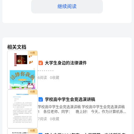
的
继续阅读
奶
奶
我
有
相关文档
付费
一
1.
大学生身边的法律课件
个
- - - - - - - -
2.
很
6
阅读
0
收藏
3.
爱
付费
4.
很
学校高中学生会竞选演讲稿
5.
学校高中学生会竞选演讲稿 学校高中学生会竞选演讲稿
爱
1 各位老师、同学： 晚上好! 今天，作为计算机系幸
6.
运儿之一的我，十分荣幸地站在这里参加本届学生会主
我
7
阅读
0
收藏
席团成员的竞选。我竞选的是学生会主席一职，虽
7.
的
付费