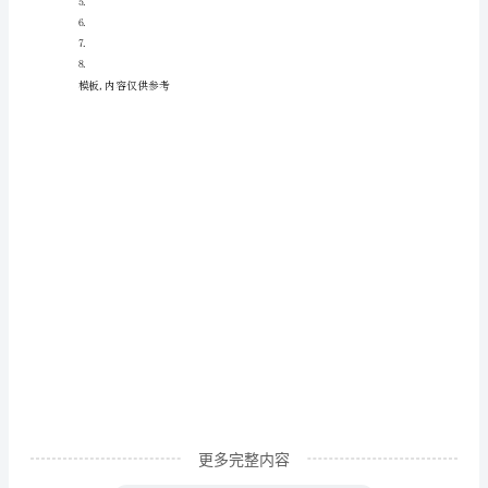
我
的
奶
在幼儿园一天的情况。
奶
三
年
级
写
人
作
文
更多完整内容
我