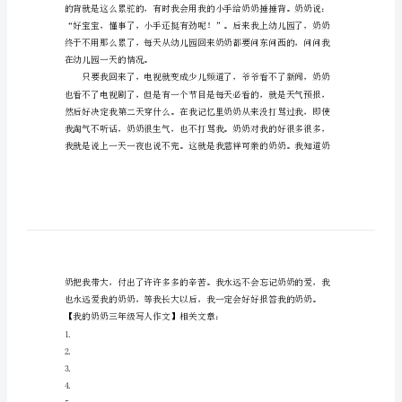
文
我
的
奶
奶
三
年
级
写
人
作
文