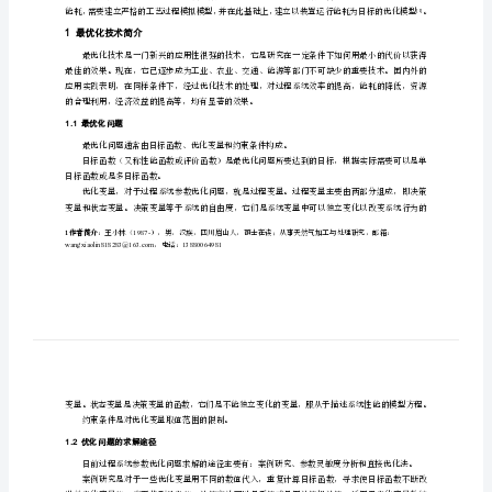
摘要
基
于
天
4842.78kW12.35%
然
气
作参数优化。
关键词
：天然气脱硫；节能；参数优化；优化模型
净
文献标识码：
A
化
0
前言
过
程
节
能
的
1
最优化技术简介
参