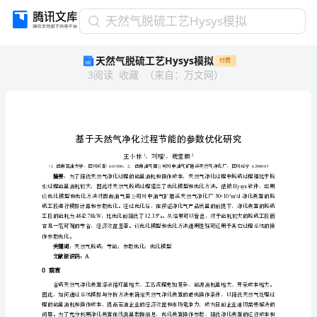
天
天然气脱硫工艺Hysys模拟
然
天然气脱硫工艺Hysys模拟
付费
气
3
阅读
收藏
（
来自
：
万文网
）
脱
硫
工
艺
Hysys
过
模
拟