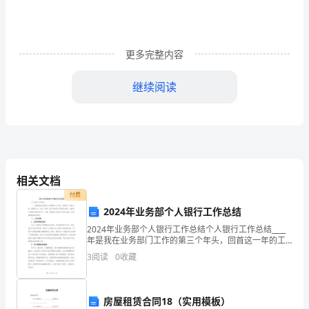
莹
鹏
2（1.
更多完整内容
西
继续阅读
南
石
约束条件是对优化变量取值范围的限制。
油
1.2
优化问题的求解途径
大
相关文档
学，
付费
2024年业务部个人银行工作总结
四
少，且相互间影响作用较小的优化问题求解。
2024年业务部个人银行工作总结个人银行工作总结____
川
年是我在业务部门工作的第三个年头，回首这一年的工
作，感慨万分。在这一年里，我不仅取得了较好的业
3
阅读
0
收藏
绩，也获得了同事和领导的认可。下面，我将就今年的
成
工
直到目标函数无显著改进为止。
都
房屋租赁合同18（实用模板）