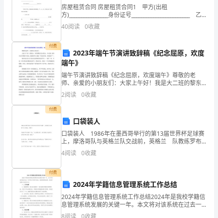
610500；
房屋租赁合同 房屋租赁合同1 甲方(出租
方)________________身份证号________________________ 乙
2.
方(承租方)________________身份证号____
2
模型的建立
40
阅读
0
收藏
西
2.1
天然气脱硫净化工艺
付费
2023年端午节演讲致辞稿《纪念屈原，欢度
南
端午》
油
端午节演讲致辞稿《纪念屈原，欢度端午》尊敬的老
师、亲爱的小朋友们：大家上午好！我是大二班的黎东
HSCO10.0m/h
的
3
气
22
昊小朋友，今天我 很荣幸站在国旗下讲话，我演讲的主
2
阅读
0
收藏
题是“纪念屈原， 欢度端午”。每年的农历五月初五是我
1
田
国的
付费
组分
CH
CH
iCH
nCH
4
26
410
410
口袋装人
公
组成，
%(mol)
95.288
0.020
0.001
0.001
口袋装人 1986年在墨西哥举行的第13届世界杯足球赛
温度，
℃
司
上，摩洛哥队与英格兰队交战前，英格兰 队教练罗布
森曾夸口说：“在这场比赛中，我们英国人简直可以把摩
压力，
MPa
4
阅读
0
收藏
川
洛哥队装进口袋里。” 打成
2
中
付费
2.2Hysys
天然气脱硫工艺模拟
2024年学籍信息管理系统工作总结
油
2024年学籍信息管理系统工作总结2024年是我校学籍信
息管理系统发展的关键一年。本文将对该系统在过去一
气
年中的工作进行总结，包括取得的成绩、存在的问题以
8
阅读
0
收藏