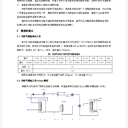
数
优
化
的合理利用，经济效益的提高等，均有显著的效果。
研
1.1
最优化问题
究
王
目标函数或是多目标函数。
小
林
1，
1
作者简介
1987-
，电话：
wangxiaolin818283@163.com13880064981
刘
瑾，
魏