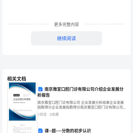
课
时
Ihaveadog,thisismynewdog.
更多完整内容
课
2．让学生用事先准备好的实物模仿句子
题：
继续阅读
Unit
One
学过的知识回答：It'son/in/under/the…
My
classroom
相关文档
教
南京雅宣口腔门诊有限公司介绍企业发展分
析报告
学
（二）呈现新课（Presentation）
南京雅宣口腔门诊有限公司 企业发展分析结果企业发展
目
指数得分企业发展指数得分南京雅宣口腔门诊有限公司
综合得分说明：企业发展指数根据企业规模、企业创
1
阅读
0
收藏
标：
新、企业风险、企业活力四个维度对企业发展情况进行
评价。
1．
课--题----分数的初步认识