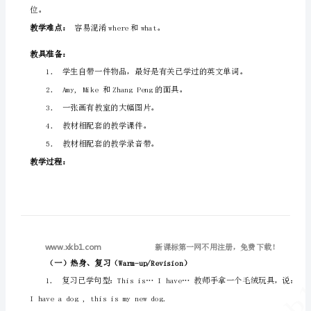
教学目标：
全
册
物品的位置。
教
案
(汕
尾
教学重点：
位。
市
教学难点：
容易混淆where和what。
实
验
教具准备：
小