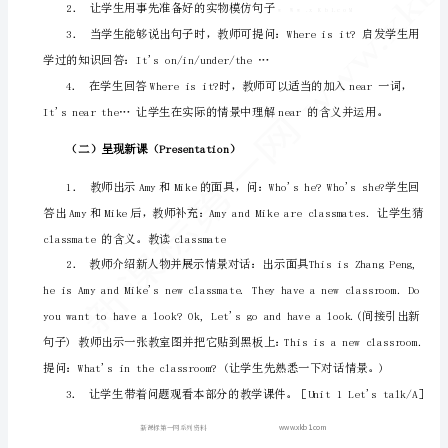
2．Amy,Mike和ZhangPeng的面具。
学
3．一张画有教室的大幅图片。
集
4．教材相配套的教学课件。
体
5．教材相配套的教学录音带。
备
教学过程：
课)
Unit
One
My
classroom
第
www.xkb1.com
一
（一）热身、复习（Warm-up/Revision）