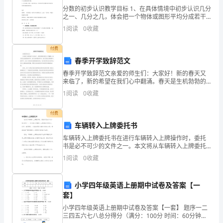
能
分数的初步认识教学目标 1、在具体情境中初步认识几分
classmate的含义。教读classmate
之一、几分之几，体会把一个物体或图形平均分成若干
份，其中的一份可以用几分之一来表示，其中的几份可
在
1
阅读
0
收藏
以用几分之几来表示.2、使学生认识分数各部分的名
情
付费
景
春季开学致辞范文
春季开学致辞范文亲爱的师生们：大家好！新的春天又
中
来临了，新的希望在我们心中翻涌。春天是生机勃勃的
季节，春天是希望的季节，春天是我们展翅高飞的季
1
阅读
0
收藏
运
节。在这个喜庆而充满希望的时刻，我代表学校向全体
师生们送上
用
付费
车辆转入上牌委托书
Where
车辆转入上牌委托书在进行车辆转入上牌操作时，委托
is…?
书是必不可少的文件之一。本文将从车辆转入上牌委托
书的定义、作用、填写要求、注意事项等方面进行详细
1
阅读
0
收藏
It’s
介绍，帮助读者了解车辆转入上牌委托书的相关知识。
新课标第一网系列资料
首先，车
in/on/under/near…
小学四年级英语上册期中试卷及答案【一
UnitOneMyclassroom
套】
第
小学四年级英语上册期中试卷及答案【一套】 题序一二
三四五六七八总分得分（满分：100分 时间：60分钟）
一