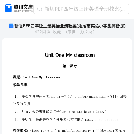
新
新版PEP四年级上册英语全册教案(汕尾市实验小学集体备课)
版
新版PEP四年级上册英语全册教案(汕尾市实验小学集体备课)
PEP
422
阅读
收藏
（
来自
：
万文网
）
四
年
级
上
册
第一课时
英
课题：UnitOneMyclassroom
语