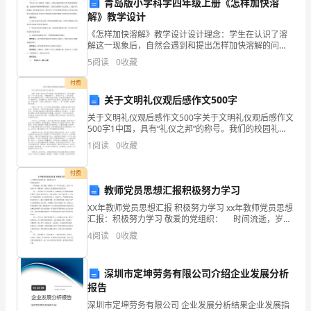
们
青岛版小学科学四年级上册《怎样加快溶
解》教学设计
小
队的力量，才能战胜困难和
《怎样加快溶解》教学设计设计理念：学生在认识了溶
解这一现象后，自然会遇到和提出怎样加快溶解的问
学
题，也就是影响溶解快慢的因素。本课主要落脚于对比
5
阅读
0
收藏
实验上。通过学生的猜想、设计和验证活动，使学生进
生
一步尝试用
付费
必
关于文明礼仪观后感作文500字
关于文明礼仪观后感作文500字关于文明礼仪观后感作文
读
500字1中国，具有“礼仪之邦”的称号。我们的校园礼
仪，逐日向我们每一个中小学生发展。一幅幅的照片，
的
1
阅读
0
收藏
一张张的广告，一块块的板牌，在校园里到处可见。当
敢、聪明、付出和责任的人。
一
付费
教师党员思想汇报积极努力学习
本
XX年教师党员思想汇报 积极努力学习 xx年教师党员思想
书。
汇报：积极努力学习 敬爱的党组织： 时间流逝，岁月
如梭。转眼间，又一个学年过去了。回忆一年来的工
4
阅读
0
收藏
我
作，感慨很多。现将自己近期思想向党组织汇报：
读
深圳市定坤劳务有限公司介绍企业发展分析
报告
完
深圳市定坤劳务有限公司 企业发展分析结果企业发展指