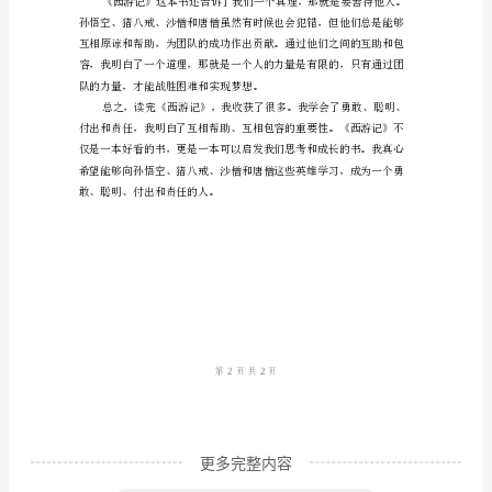
范
本
《西
谅和喜欢。
游
记》
读
后
感
《西
游
记》
是
更多完整内容
中