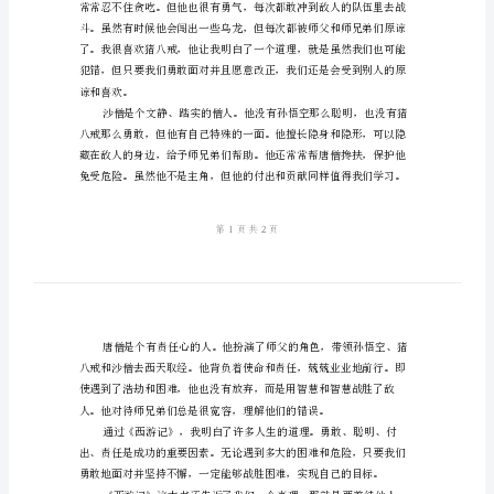
范
本
西
游
记
读
后
感
小
困难和危险。
学
生
作