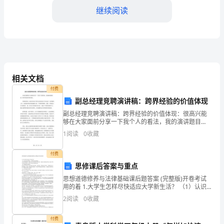
继续阅读
国
古
代
四
相关文档
大
付费
名
副总经理竞聘演讲稿：跨界经验的价值体现
副总经理竞聘演讲稿：跨界经验的价值体现：很高兴能
著
够在大家面前分享一下我个人的看法，我的演讲题目
是：跨界经验的价值体现。我想说的是，副总经理这个
1
阅读
0
收藏
之
职位对我来说并不仅仅是一份普通的工作，而是我在职
业发展道路
一，
付费
思修课后答案与重点
也
思想道德修养与法律基础课后题答案 (完整版)开卷考试
用的着 1.大学生怎样尽快适应大学新生活？ （1）认识
是
大学生活特点，了解大学生活的变化。大学生活的新特
2
阅读
0
收藏
点：宽松与自主并存的学习环境；统一与独立并
我
付费