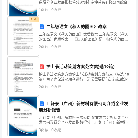
《西
数得分企业发展指数得分深圳市定坤劳务有限公司综合
得分说明：企业发展指数根据企业规模、企业创新、企
1
阅读
0
收藏
游
业风险、企业活力四个维度对企业发展情况进行评价。
该企
付费
记》
二年级语文《秋天的图画》教案
后，
二年级语文《秋天的图画》优质教案 二年级语文《秋天
的图画》优质教案 《秋天的图画》是一幅色彩的图
深
画。全文语言优美，行文流畅，作者运用比较的手法，
2
阅读
0
收藏
在色彩的搭配上以金黄、火红为主色调，简单几笔，便
把丰
受
感
护士节活动策划方案范文(精选10篇)
护士节活动策划方案护士节活动策划方案范文（精选 10
动，
篇）为了确保活动顺利进行，常常需要提前进行细致的
活动方案准备工作，活动方案其实就是针对活动相关的
2
阅读
0
收藏
收
因素所制定的书面计划。那么什么样的活动方案才是好
的
获
汇轩泰（广州）新材料有限公司介绍企业发
颇
展分析报告
汇轩泰（广州）新材料有限公司 企业发展分析结果企业
多。
发展指数得分企业发展指数得分汇轩泰（广州）新材料
有限公司综合得分说明：企业发展指数根据企业规模、
3
阅读
0
收藏
通
企业创新、企业风险、企业活力四个维度对企业发展情
况进