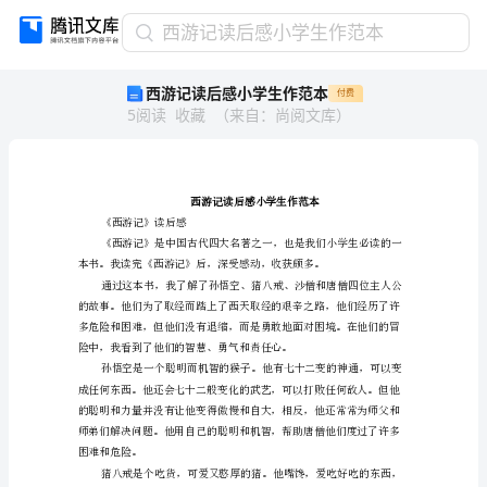
西
西游记读后感小学生作范本
游
西游记读后感小学生作范本
付费
记
5
阅读
收藏
（
来自
：
尚阅文库
）
读
后
感
小
学
生
《西游记》读后感
作