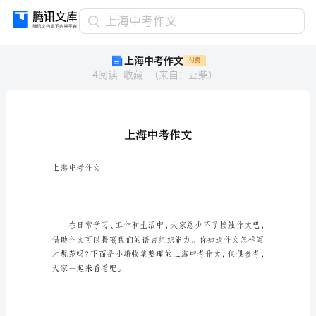
上
上海中考作文
海
上海中考作文
付费
中
4
阅读
收藏
（
来自
：
豆柴
）
考
作
文
上
海
中
考
作
上海中考作文