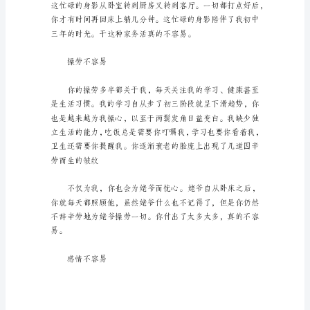
作
和
生
活
中，
大
家
持家不容易
总
少
不
了
接