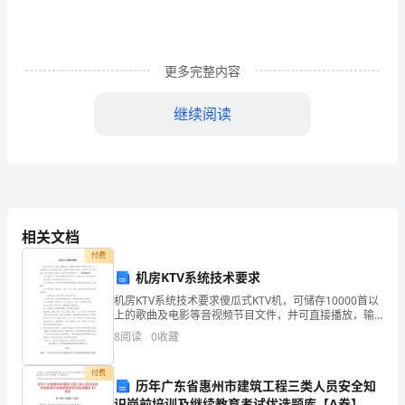
触
作
文
更多完整内容
吧，
继续阅读
借
助
强的人。
作
文
相关文档
可
付费
机房KTV系统技术要求
以
机房KTV系统技术要求傻瓜式KTV机，可储存10000首以
提
上的歌曲及电影等音视频节目文件，并可直接播放，输
出到电视、投影、电脑显示器等各种设备。产品稳定可
8
阅读
0
收藏
高
靠，启动迅速，自带USB2.0高速接口与电脑传
我
付费
历年广东省惠州市建筑工程三类人员安全知
识岗前培训及继续教育考试优选题库【A卷】