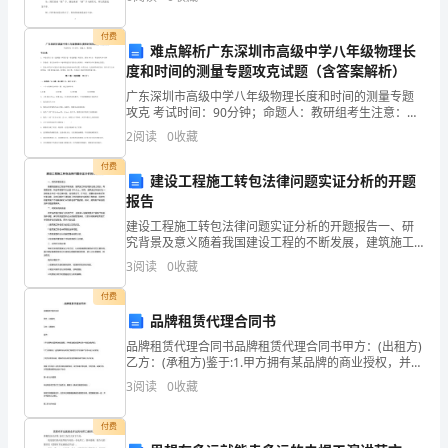
片的同学先把手中的词读给大家听，然后到操场上给里
怎
易。
边的情景挂上
付费
样
难点解析广东深圳市高级中学八年级物理长
度和时间的测量专题攻克试题（含答案解析）
写
感情不容易
广东深圳市高级中学八年级物理长度和时间的测量专题
才
攻克 考试时间：90分钟；命题人：教研组考生注意：
1、本卷分第I卷（选择题）和第Ⅱ卷（非选择题）两部
2
阅读
0
收藏
分，满分100分，考试时间90分钟2、答卷前，考生务
规
付费
建设工程施工转包法律问题实证分析的开题
范
报告
吗？
建设工程施工转包法律问题实证分析的开题报告一、研
究背景及意义随着我国建设工程的不断发展，建筑施工
下
转包现象也随之增加。高峰期时期，转包率甚至可以达
3
阅读
0
收藏
到30%以上。然而，建筑施工转包行为一定程度上存在
面
一些法
付费
品牌租赁代理合同书
是
品牌租赁代理合同书品牌租赁代理合同书甲方：(出租方)
小
乙方：(承租方)鉴于:1.甲方拥有某品牌的商业授权，并有
权出租该品牌在某一地区的使用权；2.乙方具有对上述品
3
阅读
0
收藏
编
牌在该地区的代理经营以及市场推广的专业能
收
付费