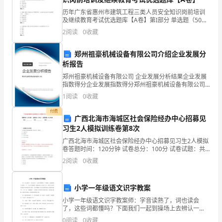
们
操劳不容易
历年广东省惠州市建筑工程三类人员安全知识岗前培训
的
及继续教育考试优选题库【A卷】第I部分 单选题（50
题）1. 建筑施工现场的安全检查记录应由谁签字确认?A:
2
阅读
0
收藏
语
安全员B: 项目经理C: 施工人员D: 监
言
郑州祖豪机械设备有限公司介绍企业发展分
析报告
组
郑州祖豪机械设备有限公司 企业发展分析结果企业发展
指数得分企业发展指数得分郑州祖豪机械设备有限公司
织
综合得分说明：企业发展指数根据企业规模、企业创
1
阅读
0
收藏
新、企业风险、企业活力四个维度对企业发展情况进行
能
评价。
付费
广西北海市海城区社会保险经办中心招募见
力。
习生2人模拟训练卷第8次
劳而生的皱纹
你
广西北海市海城区社会保险经办中心招募见习生2人模拟
卷答题时间：120分钟 试卷总分：100分 试卷试题：共
知
200题姓名：_______________ 学号：_____________
2
阅读
0
收藏
道
小学一年级语文识字教案
作
小学一年级语文识字教案师：字音读熟了，词也读会
文
了，这些词都懂吗？下面我们一起到操场上去辨认一
下，（出示大幅挂图）我把这些卡片发给大家，拿到卡
0
阅读
0
收藏