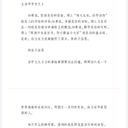
文
上
海
中
考
作
文
大家一起来看看吧。
在
日
常
学
上海中考作文1
习、
工