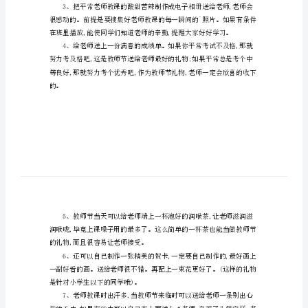
礼
物
教
师
送什么小礼物，欢迎来参考！
节
给
老
去贴照片哦。
师
送
什
么
小