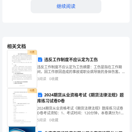
继续阅读
物
教
师
相关文档
节
的礼物,而且很容易让老师接受。
付费
即
违反工作制度不应认定为工伤
违反工作制度不应认定为工伤摘要：工伤是指在工作期
将
间，因工作原因造成的事故或职业病导致的身体伤害。
然而，有些员工在工作中故意或过失地违反工作制度，
来
3
阅读
0
收藏
导致自身受伤，这种情况是否应该认定为工伤备受争
是针对小学生以下的同学哦)。
议。本文从
临，
付费
2024期货从业资格考试《期货法律法规》题
“该
库练习试卷D卷
2024期货从业资格考试《期货法律法规》题库练习试卷
不
D卷考试须知：1、考试时间：120分钟，本卷满分为100
师一定会很高兴,很欣慰的。
分。 2、请首先按要求在试卷的指定位置填写您的姓名、
该
5
阅读
0
收藏
准考证号等信息。 3、请仔细阅读各种题目