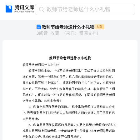
教
教师节给老师送什么小礼物
师
教师节给老师送什么小礼物
付费
节
3
阅读
收藏
（
来自
：
贤阅文档
）
给
老
师
送
什
么
教师节给老师送什么小礼物
小