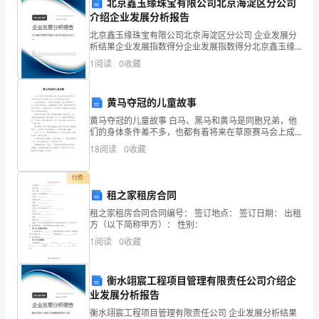
给
北京鑫玉缘珠宝有限公司北京海淀区分公司
介绍企业发展分析报告
老
北京鑫玉缘珠宝有限公司北京海淀区分公司 企业发展分
师
析结果企业发展指数得分企业发展指数得分北京鑫玉缘
珠宝有限公司北京海淀区分公司综合得分说明：企业发
真情。
1
阅读
0
收藏
展指数根据企业规模、企业创新、企业风险、企业活力
送
四个
礼”
黄马夺冠的儿童故事
又
黄马夺冠的儿童故事 白马、黑马和黄马是同胞兄弟，他
们的身体条件差不多，也都有着将来在草原赛马会上成
为冠军的美好愿望。 他们的妈妈是上一届赛马会的冠
成
18
阅读
0
收藏
军。经过长期训练，一天，他们和妈妈比试，
了
付费
租之家租房合同
许
租之家租房合同合同编号： 签订地点： 签订日期： 出租
的心田里,让我青春之花开放。
多
方（以下简称甲方）： 性别：
1
阅读
0
收藏
家
绿叶,每一片彩云,每一个浪花。
长
衡水翊宸工程项目管理有限责任公司介绍企
业发展分析报告
纠
衡水翊宸工程项目管理有限责任公司 企业发展分析结果
祝福您岁岁愉快,年年如意!