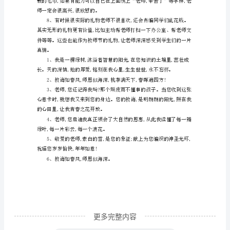
礼
物
教
师
节
的。
给
老
师
送
什
么
小
更多完整内容
礼