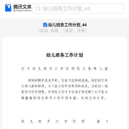
幼
幼儿班务工作计划_44
儿
幼儿班务工作计划_44
班
1
阅读
收藏
（
来自
：
豆柴
）
务
工
作
计
划
_44
幼