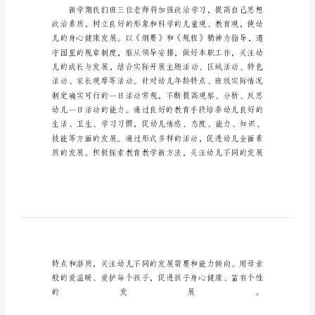
儿
班
务
工
作
计
划
关
于
幼
儿
班
务