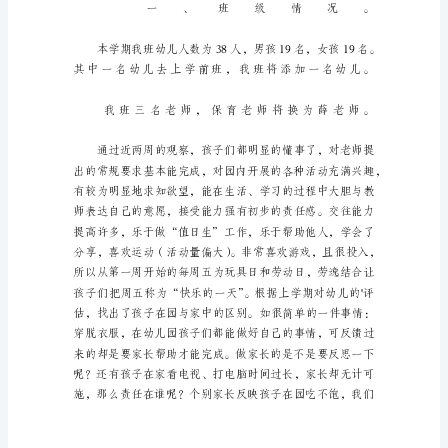
工
作
计
划
范
文
集
锦
八
篇
时
间
的