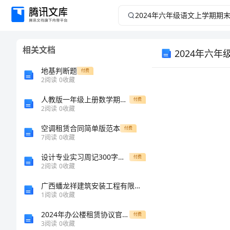
2024
年
相关文档
2024年六
六
地基判断题
付费
年
2
阅读
0
收藏
级
人教版一年级上册数学期末测试卷精品【历年真题】
付费
2
阅读
0
收藏
语
空调租赁合同简单版范本
付费
7
阅读
0
收藏
文
设计专业实习周记300字范文
付费
2
阅读
0
收藏
上
广西蟠龙祥建筑安装工程有限公司介绍企业发展分析报告
学
1
阅读
0
收藏
2024年办公楼租赁协议官方版
付费
期
3
阅读
0
收藏