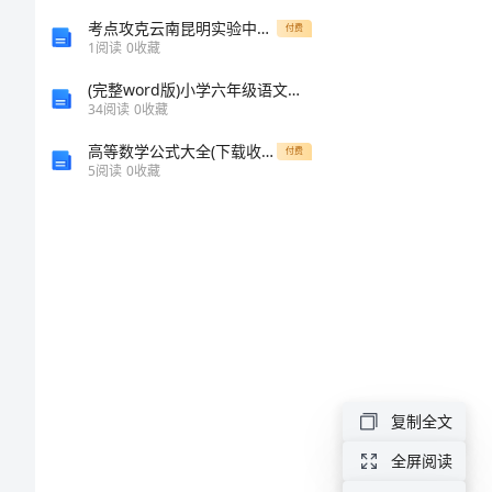
期
考点攻克云南昆明实验中学物理八年级下册从粒子到宇宙同步训练试题（详解）
付费
1
阅读
0
收藏
末
(完整word版)小学六年级语文知识竞赛试题(附答案)
34
阅读
0
收藏
试
高等数学公式大全(下载收藏)
付费
5
阅读
0
收藏
卷
171
苏
教
版
2024
复制全文
年
全屏阅读