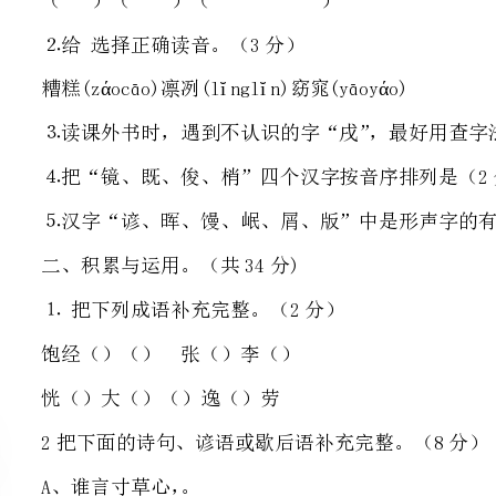
⒋把“镜、既、俊、梢”四个汉字按音序排列是（2分）
⒌汉字“谚、晖、馒、岷、屑、版”中是形声字的有（2分）
二、积累与运用。（共34分)
⒈把下列成语补充完整。（2分）
饱经（）（）张（）李（）
恍（）大（）（）逸（）劳
2把下面的诗句、谚语或歇后语补充完整。（8分）
A、谁言寸草心，。
B、，明月何时照我还。
C、横眉冷对千夫指，。
D、，柳暗花明又一村。
E、良药苦口利于病，。
F、路遥知马力，。
3回顾所学知识答题。（19分，⑦小题每空0.5分）