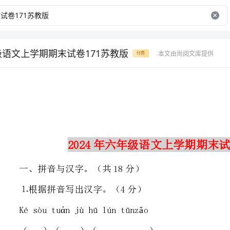
年级语文上学期期末试卷171苏教版
本文由尚阅文库提供
付费
2024年六年级语文上学期期末试卷171苏教版
一、拼音与汉字。（共18分）
⒈根据拼音写出汉字。（4分）
Késòutuάnjùhūlúntūnzăo
（）（）（）
⒉给选择正确读音。（3分）
糟糕(zάocāo)凛冽(lĭnglĭn)窈窕(yāoyάo)
⒊读课外书时，遇到不认识的字“戌”，最好用查字法。（1分）