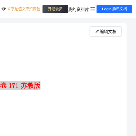
立享超值文库资源包
我的资料库
开通会员
Login 腾讯文档
编辑文档