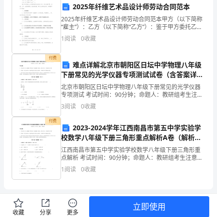
担
2025年纤维艺术品设计师劳动合同范本
2025年纤维艺术品设计师劳动合同范本甲方（以下简称
的
“雇主”）：乙方（以下简称“乙方”）：鉴于甲方委托乙方
从事纤维艺术品设计工作，双方本着平等、自愿、公
1
阅读
0
收藏
责
平、诚信的原则，经友好协商，特订立本劳动合同，共
任
付费
难点详解北京市朝阳区日坛中学物理八年级
制
下册常见的光学仪器专项测试试卷（含答案详解
版）
北京市朝阳区日坛中学物理八年级下册常见的光学仪器
度。
专项测试 考试时间：90分钟；命题人：教研组考生注
意：1、本卷分第I卷（选择题）和第Ⅱ卷（非选择题）两
3
阅读
0
收藏
矿
部分，满分100分，考试时间90分钟2、答卷前，考
付费
长
2023-2024学年江西南昌市第五中学实验学
校数学八年级下册三角形重点解析A卷（解析
作
版）
江西南昌市第五中学实验学校数学八年级下册三角形重
点解析 考试时间：90分钟；命题人：教研组考生注意：
为
1、本卷分第I卷（选择题）和第Ⅱ卷（非选择题）两部
1
阅读
0
收藏
分，满分100分，考试时间90分钟2、答卷前，考生
矿
山
立即使用
管
收藏
分享
更多