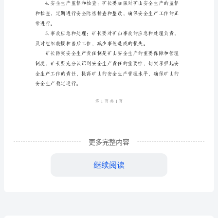
责。
制
矿
长
防
突
安全生产工作有序、高效地进行。
安
全
生
更多完整内容
安全使用。
产
继续阅读
责
任
制