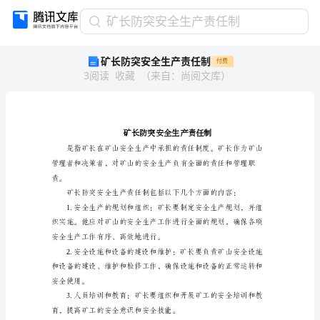
矿
矿长防突安全生产责任制
长
矿长防突安全生产责任制
付费
防
3
阅读
收藏
（
来自
：
尚阅文库
）
突
安
全
生
产
责
任