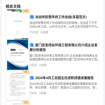
是
相关文档
常进行。
指
付费
派出所民警年终工作总结(多篇范文)
矿
派出所民警年终工作总结时间过的很快，在送走了不平
长
凡的xx年之后，xx年也已过半。xx年注定也将是不平凡
的，因为今年是祖国60周年华诞。在这不平凡的xx年上
15
阅读
0
收藏
在
半年里，在建国60周年精神鼓舞下，在单位领导正
矿
厦门宏圣炜业环保工程有限公司介绍企业发
展分析报告
山
厦门宏圣炜业环保工程有限公司 企业发展分析结果企业
安
发展指数得分企业发展指数得分厦门宏圣炜业环保工程
有限公司综合得分说明：企业发展指数根据企业规模、
安全生产稳定运行。
3
阅读
0
收藏
全
企业创新、企业风险、企业活力四个维度对企业发展情
况进
付费
生
2024年4月工业园主任述职述德述廉报告
产
2024年4月工业园主任述职述德述廉报告尊敬的各位领
导、各位同事：大家好！我是XX工业园的主任XX。首
先，我要感谢党组织对我多年来的培养和信任，使我有
中
7
阅读
0
收藏
机会担任工业园的主要职位。今天，我将向大家述职述
德
承
付费