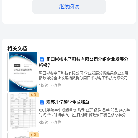
家
继续阅读
产
业
结
构
相关文档
1、
的
周口彬彬电子科技有限公司介绍企业发展分
调
析报告
周口彬彬电子科技有限公司 企业发展分析结果企业发展
整
指数得分企业发展指数得分周口彬彬电子科技有限公司
2、
综合得分说明：企业发展指数根据企业规模、企业创
1
阅读
0
收藏
和
新、企业风险、企业活力四个维度对企业发展情况进行
评价。
付费
国
稻壳儿学院学生成绩单
内
XX儿学院学生成绩单院 系专 业班 级姓 名学 号民 族入学
时间毕业时间学 制出生日期籍 贯政治面貌己修总学分必
基
修学分公选学分选修学分课程名称属性学时学分成绩课
3
阅读
0
收藏
直接影响到施工质量和进度
程名称属性学时学分成绩2022-2023
础
3、
付费