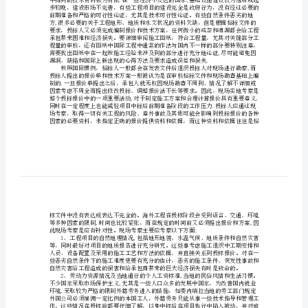
经济和信誉等方面的损失。
投
标
注
意
事
工项目前期投标中应注意的几个问题.
项
1、
近
些
年
来，
随