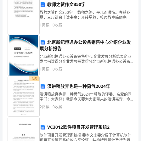
设
教师之赞作文350字
教师之赞作文350字 教师之路，平凡而激情。春秋冬
施
夏，三尺讲台十数书桌；斗转星移，校园教室简陋寒
舍。同样之路返返复复，平凡之事岁月蹉跎。也有辛酸
建
1
阅读
0
收藏
苦辣，也曾悲欢离合，也知世事冷暖，也食人间香火。
面对
分的考虑,会大大增加中标以后的施工成本。
设
4、
北京新纪恒通办公设备销售中心介绍企业发
的
展分析报告
北京新纪恒通办公设备销售中心 企业发展分析结果企业
不
发展指数得分企业发展指数得分北京新纪恒通办公设备
销售中心综合得分说明：企业发展指数根据企业规模、
断
1
阅读
0
收藏
企业创新、企业风险、企业活力四个维度对企业发展情
况进
完
付费
演讲稿放弃也是一种勇气2024年
善，
演讲稿放弃也是一种勇气2024年尊敬的评委、亲爱的同
5、
学们：大家好！我是今天要为大家带来的演讲嘉宾。今
越
天，我想和大家分享的主题是“放弃也是一种勇气”。生活
2
阅读
0
收藏
中，我们常常被要求坚持不放弃，追求自己的目标。而
影响到工程的施工进展情况和成本控制。
来
6、
越
VC3012软件项目开发管理系统2
多
软件项目开发管理系统摘 要本文主要介绍了计算机软件
7、
项目开发管理系统的方案论证、结构特性设计及行为特