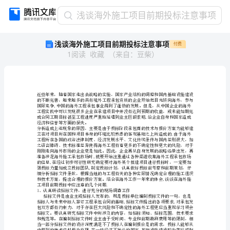
浅
浅谈海外施工项目前期投标注意事项
谈
浅谈海外施工项目前期投标注意事项
付费
海
1
阅读
收藏
（
来自
：
豆柴
）
外
施
工
项
目
前
期