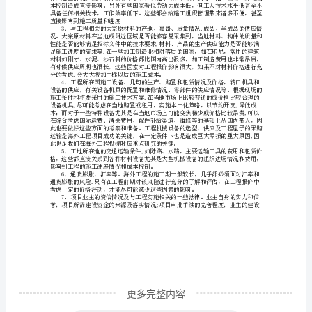
着
国
家
走
出
去
战
略
的
实
施，
国
更多完整内容