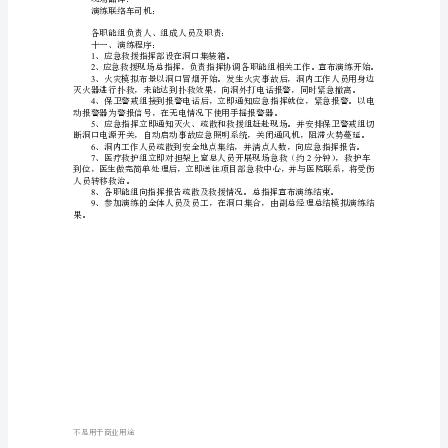
故
“”“”
“”
应
装箱和洞内工作面设对讲机及电话。
2
急
员，并向全员通报，以免
疏
3
散
4
1.2
及
者的脸和头部盖住。
救
5
6
援
哨等。
模
7
拟
8
演
练
不是用于商业用途
程