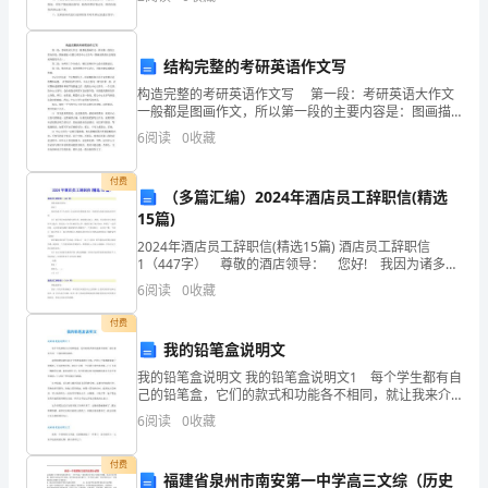
流程合理组织生产，然后再深入到每一开次中，清楚每
碰
撞
结构完整的考研英语作文写
构造完整的考研英语作文写 第一段：考研英语大作文
电
一般都是图画作文，所以第一段的主要内容是：图画描
述+全篇文章的中心主旨句（图画说明的社会现象或问题
6
阅读
0
收藏
线，
是什么）。 第二段：分两至三个分论点，辅以实例
电
付费
（多篇汇编）2024年酒店员工辞职信(精选
线
不是用于商业用途
15篇)
2024年酒店员工辞职信(精选15篇) 酒店员工辞职信
短
1（447字） 尊敬的酒店领导： 您好! 我因为诸多个
人原因，经过深刻冷静的思考后，郑重的向贵酒店提出
6
阅读
0
收藏
路
辞职申请。 由于部门领导对我的能力的
付费
并
我的铅笔盒说明文
燃
我的铅笔盒说明文 我的铅笔盒说明文1 每个学生都有自
己的铅笔盒，它们的款式和功能各不相同，就让我来介
烧，
绍一下我的铅笔盒吧。 我的铅笔盒的形状是个普普通
6
阅读
0
收藏
通的长方体，它的八个角都被做成了圆弧状，可以避免
产
付费
福建省泉州市南安第一中学高三文综（历史