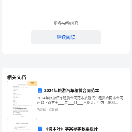
序
一、
更多完整内容
演
练
仅供参考
继续阅读
地
十、组织机构：
1
、指挥小组：
点：
指挥：
副指挥：
隧
成员：
洞
相关文档
信息联络员：
付费
出
现场翻译：
2024年旅游汽车租赁合同范本
演练联络车司机：
口
2024年旅游汽车租赁合同范本旅游汽车租赁合同本合同
由以下双方于____年____月____日签订：甲方（出租
二、
各职能组负责人、组成人员及职责：
方）：公司名称：地址：联系电话：法定代表人（或授
7
阅读
0
收藏
权代表）：身份证号码：乙方（承租方）：姓名
十一、演练程序：
演
1
、应急救援指挥部设在洞口集装箱。
2
练
《说木叶》学案导学教案设计
3