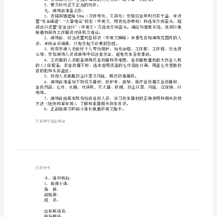
援
洞口散出。
五、演练内容：灭火、
模
拟
命安全。
演
练
八、演练时注意事项：
程
1
2
序
岗位、应该断后。
3
火
报告。
4
灾
5
、要及时纠正不正当的动作。
事
九、演练前准备工作：
150m