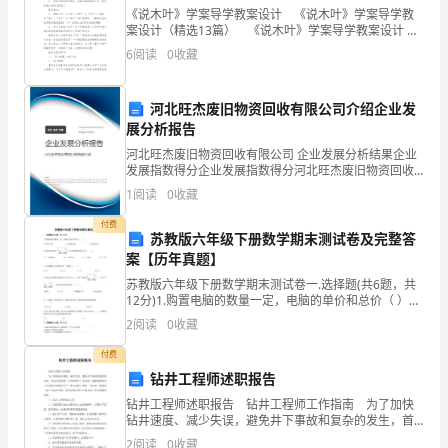
《说木叶》学案导学教案设计 《说木叶》学案导学教
时
案设计（精选13篇） 《说木叶》学案导学教案设计 篇
4
1 学习目标： 1、积累古诗词名句；学习理解古诗词
间：
6
阅读
0
收藏
语言富有暗示性的特点 2、根
5
三、
河北旺杰废旧物资回收有限公司介绍企业发
危
6
展分析报告
河北旺杰废旧物资回收有限公司 企业发展分析结果企业
险
发展指数得分企业发展指数得分河北旺杰废旧物资回收
人员转移救治。
有限公司综合得分说明：企业发展指数根据企业规模、
源
1
阅读
0
收藏
企业创新、企业风险、企业活力四个维度对企业发展情
8
况进
简
9
付费
苏教版六年级下册数学期末测试卷及完整答
果。
案【历年真题】
述：
苏教版六年级下册数学期末测试卷一.选择题(共6题，共
电
12分)1.购置电脑的数量一定，电脑的单价和总价（ ）。
A.成正比例 B.成反比例 C.不成比例2.把线段比
2
阅读
0
收藏
瓶
付费
车
钻井工程师述职报告
脱
钻井工程师述职报告 钻井工程师工作指南 为了加快
钻井速度、减少失误，避免井下事故和复杂的发生，首
轨，
先必须清楚一口井的整个工艺流程，能够根据钻井工艺
2
阅读
0
收藏