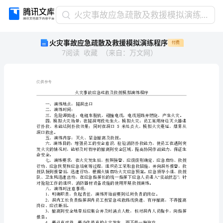
火
火灾事故应急疏散及救援模拟演练程序
灾
火灾事故应急疏散及救援模拟演练程序
付费
事
7
阅读
收藏
（
来自
：
万文网
）
故
应
急
疏
仅供参考
散
及
一、演练地点：隧洞出口
二、演练时间：
救