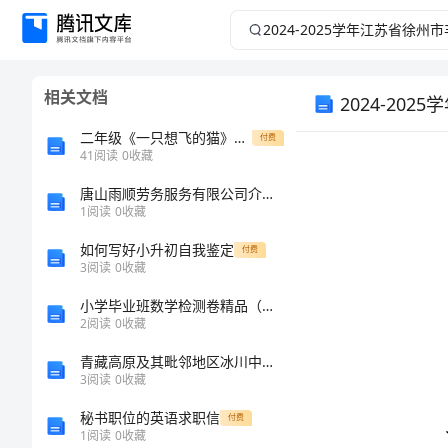
2024-
2025
相关文档
学
2024-2
二年级《一只想飞的猫》课后练习测试及答案
付费
年
41
阅读
0
收藏
江
唐山雨顺劳务服务有限公司介绍企业发展分析报告
1
阅读
0
收藏
苏
如何写好小升初自我鉴定
付费
3
阅读
0
收藏
省
小学毕业班数学检测卷精品（历年真题）
2
阅读
0
收藏
徐
青藏高原及其毗邻地区冰川中甲基磺酸与左旋葡聚糖的分布特征及来源解析
州
3
阅读
0
收藏
秘书职位的英语求职信
市
付费
1
阅读
0
收藏