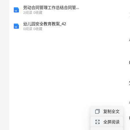
丰
劳动合同管理工作总结合同管理工作总结一句话优质
2
阅读
0
收藏
县
幼儿园安全教育教案_42
0
阅读
0
收藏
中
学
数
学
高
一
复制全文
上
全屏阅读
学