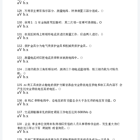
116
电
aVb.x
工
实
117
操
aVb.x
考
试
118
.重复接地适用于中性
（附
aVb.x
答
119
案）
aVb.x