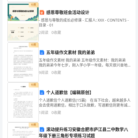
主
接棒
付费
123
要
感恩尊敬班会活动设计
aVb.x
- 感恩与尊敬的成长必修课 - 汇报人: XXX - CONTENTS -
特
目录 - 01
2
阅读
0
收藏
征
为
124
付费
五年级作文素材 我的弟弟
有
小()
五年级作文素材 我的弟弟 五年级作文素材：我的弟弟
保
我的弟弟今年七岁，刚入学小学一年级，每天很兴奋地
aVb.x
和我一起上学。 弟弟很顽皮，不过吃饭总是慢吞吞，
9
阅读
0
收藏
只有当妈妈祭出最后通牒说：“再不吃完就要处罚
护
付费
接
个人道歉信【编辑原创】
125
地。
个人道歉信个人道歉信(15篇) 在当下社会，越来越多人
会去使用道歉信，相比于口头致歉，写道歉信则更有诚
aVb.x
()A.V
意，态度更为诚恳。那么，怎么去写道歉信呢？以下是
1
阅读
0
收藏
小编为大家整理的个人道歉信，仅供参考，大家一
B.x.
付费
晶
滚动提升练习安徽合肥市庐江县二中数学八
126
年级下册三角形专项练习试题
.基尔霍夫第一定律是节