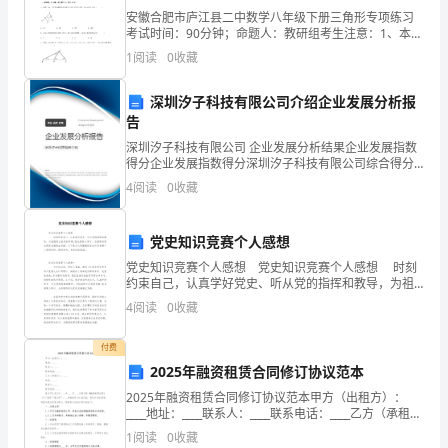
闸
安徽合肥市庐江县二中数学八年级下册三角形专项练习
考试时间：90分钟；命题人：教研组考生注意：1、本卷
定律。()
管
分第I卷（选择题）和第Ⅱ卷（非选择题）两部分，满分
1
阅读
0
收藏
aVb.x
100分，考试时间90分钟2、答卷前，考生务必用
具
深圳汐子科技有限公司介绍企业发展分析报
有
告
正
深圳汐子科技有限公司 企业发展分析结果企业发展指数
得分企业发展指数得分深圳汐子科技有限公司综合得分
反
说明：企业发展指数根据企业规模、企业创新、企业风
4
阅读
0
收藏
险、企业活力四个维度对企业发展情况进行评价。该企
业的
向
党史知识竞赛个人感想
阻
党史知识竞赛个人感想 党史知识竞赛个人感想 时刻
约束自己，认真学好党史、听从党的指挥和教导，为祖
断
国树立良好的形象;我也将努力学习，为国家的更远更好
4
阅读
0
收藏
发展做出贡献。以下是为大家整理的党史知识
能
付费
力。
2025年融资租赁合同修订协议范本
()aV
2025年融资租赁合同修订协议范本甲方（出租方）：
____地址：____联系人：____联系电话：____乙方（承租
b.x.
方）：____地址：____联系人：____联系电话：____鉴于甲
1
阅读
0
收藏
乙双方于____