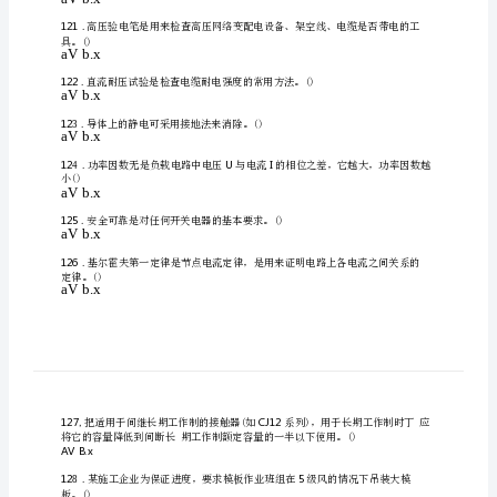
证
考
113
试
.防触电保护类别类的设备主要
征为
A.VB.x
题
模
114
有
能力
.晶闸管具
正反向阻断
拟
aVb.x
试
题
115
初
aVb.x
级