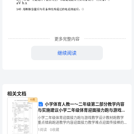
.
防
触
120
集
.当三极管的
电
aVb.x
更多完整内容
保
护
继续阅读
121
.高压验电笔是用来检查高压网络变配电设备、架空线、电
是否
类
具。()
别
aVb.x
I
类
相关文档
付费
的
小学体育人教一～二年级第二部分教学内容
122
.直流耐压试验是检查电
与实施建议小学二年级体育迎面接力跑与游戏教
设
aVb.x
学设黎明
小学二年级体育迎面接力跑与游戏教学设计教材跑教学
重点错肩跑进教学内容迎面接力教学难点迎面传接棒的
备
技术动 作教学 目标1、通过学习了解迎面接力跑的意
1
阅读
0
收藏
义，掌握错肩跑进的方法。2、能做出正确的迎面接力传