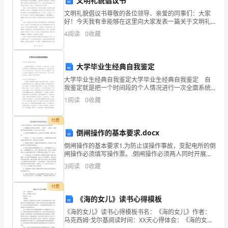
文明礼貌倡议书
世
文明礼貌倡议书尊敬的各位领导、亲爱的同事们：大家
好！今天我有幸能够在这里向大家发表一篇关于文明礼
纪
貌的倡议书。作为一个现代社会的一员，我们每个人都
4
阅读
0
收藏
应该意识到文明礼貌对于社会的重要性。文明礼貌不仅
将
是我们个
进
大学毕业生经典自我鉴定
入
大学毕业生经典自我鉴定大学毕业生经典自我鉴定 自
我鉴定就是把一个时间段的个人情况进行一次全面系统
的总结，自我鉴定就可以促使我们思考，让我们来为自
以
1
阅读
0
收藏
己写一份自我鉴定吧。自我鉴定怎么写才是正确的呢？
下
LED
付费
为
倒闸操作的基本要求.docx
倒闸操作的基本要求1.为防止误操作事故，变配电所的倒
代
闸操作必须填写操作票。.倒闸操作必须两人同时开展，
一人监护，一人操作。 特别重要和复杂的倒闸操作，应
3
阅读
0
收藏
表
由电气负责人监护。.高压操作应戴绝缘手套，室外操
的
付费
《海的女儿》读书心得模板
新
《海的女儿》读书心得模板书名：《海的女儿》作者：
马克西姆·戈尔基阅读时间：XX天心得体会：《海的女
型