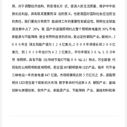
广
的
可
LED
行
性
分
析
LED
路
灯