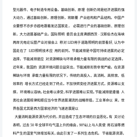
照
明
应
用
推
广
的
可
行
性
分
析
一、