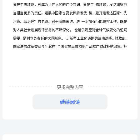
节
能
减
排
工
作
的
重
更多完整内容
要
性
继续阅读
和
紧
迫