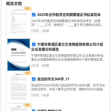
性
相关文档
付费
据
2025年合作租赁合同纲要倡议书标准范本
国
2025年合作租赁合同纲要倡议书标准范本甲方（出租
方）：____乙方（承租方）：____鉴于甲方拥有合法的出
际
租权，乙方愿意租赁甲方指定的物业，双方本着平等、
1
阅读
0
收藏
自愿、公平、诚信的原则，就以下合作租赁事项达
权
L
宁德市蕉城区爱它它宠物医院有限公司介绍
威
企业发展分析报告
LED
人
宁德市蕉城区爱它它宠物医院有限公司 企业发展分析结
果企业发展指数得分企业发展指数得分宁德市蕉城区爱
士
它它宠物医院有限公司综合得分说明：企业发展指数根
3
阅读
0
收藏
据企业规模、企业创新、企业风险、企业活力四个维度
猜
对企
付费
说话的作文300字_17
测,
说话的作文300字[热门]说话的作文300字4篇 在平平淡
二
淡的日常中，许多人都写过作文吧，借助作文可以提高
我们的语言组织能力。那么一般作文是怎么写的呢？以
1
阅读
0
收藏
下是小编收集整理的说话的作文300字4篇，
十
付费
一