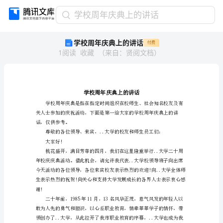
学
学校周年庆典上的讲话
校
学校周年庆典上的讲话
付费
周
1
阅读
收藏
（
来自
：
贤阅文档
）
年
庆
典
上
的
讲
话