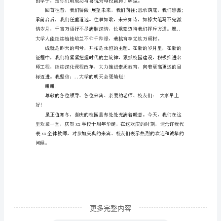
校
周
年
庆
典
是
领导和社会的一致好评。
指
在
指
定
时
间
组
更多完整内容