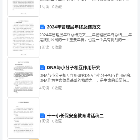
央、省决策部署，将实施易地扶贫搬迁作为破解脱贫攻
第
1
阅读
0
收藏
坚难题的重大举措，强化组织领导，加大政策扶持，狠
抓工作
一
给
2024年管理层年终总结范文
2024年管理层年终总结范文____年管理层年终总结____年
大
是我们公司的一个重要年份，也是一个具有挑战的一
年。在这一年里，我们公司经历了许多变化和挑战，但
1
阅读
0
收藏
家
同时也取得了一系列的成绩。在这篇总结中，我将
的
DNA与小分子相互作用研究
学
DNA与小分子相互作用研究DNA与小分子相互作用研究
DNA作为生命体最基础的物质之一，是生命的重要保
校
障。同时，DNA也可以与小分子相互作用，这个过程被
4
阅读
0
收藏
广泛应用于生物学和药物学领域。本文主要从DNA与小
周
年
庆
十一小长假安全教育讲话稿二
1
阅读
0
收藏
典
上