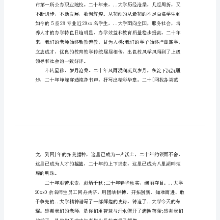
话，仅供参考。
学
校
大家好!
周
年
庆
典
上
的
谢!
讲
话
学