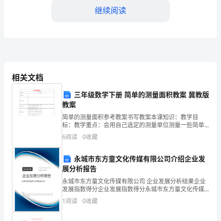
织
继续阅读
在
校
师
生、
相关文档
璨的明珠。
社
三年级数学下册 简单的测量面积教案 冀教版
会
教案
简单的测量面积参考教案书写教案本课知识：教学目
知
标：教学重点：会用自己选定的测量单位测量一些简单
物品表面和图形面积的大小。教学难点：通过对测量结
6
阅读
0
收藏
名
果的分析与比较，了解测量单位的大小与测量结果（测
量单位的个
校
永城市东方童文化传媒有限公司介绍企业发
展分析报告
友
永城市东方童文化传媒有限公司 企业发展分析结果企业
发展指数得分企业发展指数得分永城市东方童文化传媒
及
有限公司综合得分说明：企业发展指数根据企业规模、
1
阅读
0
收藏
企业创新、企业风险、企业活力四个维度对企业发展情
有
况进