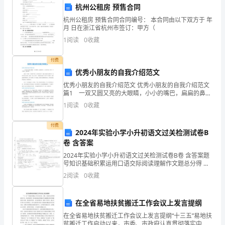
关
杭州公租房 预售合同
杭州公租房 预售合同合同编号： 本合同由以下双方于 年
人
月 日在浙江省杭州市签订：甲方（
士
1
阅读
0
收藏
参
付费
优秀小朋友的自我介绍范文
加
优秀小朋友的自我介绍范文 优秀小朋友的自我介绍范文
的
篇1 一双又圆又亮的大眼睛，小小的嘴巴，扁扁的鼻
子，大大的耳垂，扎着一个马尾辫。这就是我——
1
阅读
0
收藏
庆
___。 我是一个老师、父母眼中听话、好学的好孩子。
谢谢!
我
祝
付费
2024年实验小学小升初语文过关检测试卷B
卷 含答案
活
好!
2024年实验小学小升初语文过关检测试卷B卷 含答案题
动，
号知识基础积累运用口语交际阅读理解作文题总分得 分
考试须知：
2
阅读
0
收藏
下
面
在全省易地扶贫搬迁工作会议上发言提纲
是
在全省易地扶贫搬迁工作会议上发言提纲“十三五”易地扶
贫搬迁工作启动以来，市委、市政府认真贯彻落实中
问候。