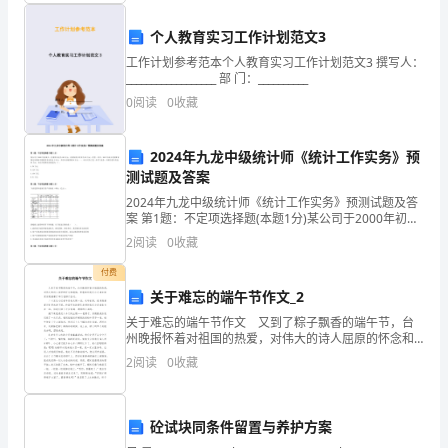
1
本合
方签定之
生效
合
本
、
同自甲、乙双
日起
，
同正
一式二份,双
同
个人教育实习工作计划范文3
意
工作计划参考范本个人教育实习工作计划范文3 撰写人：
__________________ 部 门：__________
按
0
阅读
0
收藏
照
下
2024年九龙中级统计师《统计工作实务》预
测试题及答案
列
2024年九龙中级统计师《统计工作实务》预测试题及答
案 第1题：不定项选择题(本题1分)某公司于2000年初成
条
立，注册资本金为100万元，而实际投入资本为30万
2
阅读
0
收藏
元。经营一年后，2001年该公司按国家规
款
付费
签
关于难忘的端午节作文_2
关于难忘的端午节作文 又到了粽子飘香的端午节，台
订
州晚报怀着对祖国的热爱，对伟大的诗人屈原的怀念和
敬佩，特意组织我们小记者在国贸肯德基餐厅举行包粽
本
2
阅读
0
收藏
子活动。 二十五位小记者和家长欢聚一堂，欢呼雀
跃，
租
砼试块同条件留置与养护方案
赁