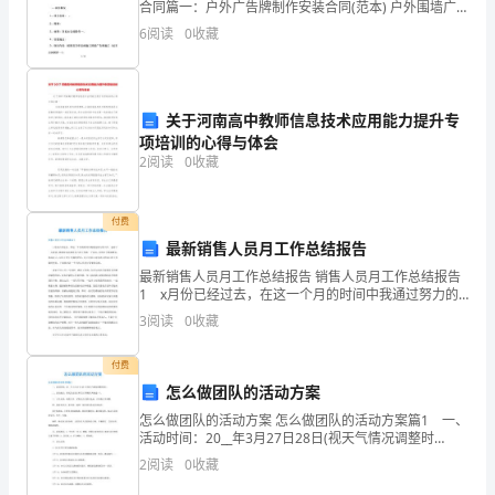
承
合同篇一：户外广告牌制作安装合同(范本) 户外围墙广
5
赁
内
该车位的
有
方
方对该车位
告制作合同 甲方： （以下简称甲方） 乙方： （以下简
、在租
期
，
所
权属于甲
。乙
只
6
阅读
0
收藏
称乙方） 甲、乙双方在平
租
方
方
内对该车位
销售
转
转
抵押
用权，乙
不得在租期
进行
、
让、
租、
关于河南高中教师信息技术应用能力提升专
（乙
项培训的心得与体会
方）：
2
阅读
0
收藏
身
赁
其他任何侵犯租
所
权
行为，违者罚一
租
付费
份
最新销售人员月工作总结报告
证
最新销售人员月工作总结报告 销售人员月工作总结报告
1 x月份已经过去，在这一个月的时间中我通过努力的
6
方
擅
改本协
停车位的
途
方停放的车辆内
、乙
不得
自更
议
用
；乙
工作，也有了一点收获，我感觉有必要对自己的工作做
号：
3
阅读
0
收藏
一下总结，目的在于吸取教训，提高自己，以至于把工
作
甲
付费
有
物
方停放的车辆
附
内
怎么做团队的活动方案
乙
得
人、
品留置；乙
不得外
或
装任何危
怎么做团队的活动方案 怎么做团队的活动方案篇1 一、
双
活动时间：20__年3月27日28日(视天气情况调整时
间)。 二、活动地点：新民生态农庄和芷江莽塘溪(两地
2
阅读
0
收藏
方
选一)。 三、人员安排：两批人员，采