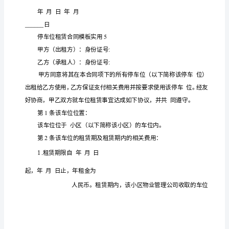
板
方（
方）
身
承租
乙
：
实
用
方
意按
列条款签
本
赁合
遵守
甲乙双
同
照下
订
租
同，以资共同
合
集
1
方向
方出
停车位
车位
停
、甲
乙
租地下
，
车
位
2
、租期期限及
租
：自
月日至
月日止，租
租
赁
（大
金由
方
签
协
次性
方
民币元
写：租
乙
在
署
议后一
支付给甲
。租
合
同
模
内的车位管
等
由
方
担
期
理费
一切杂费
乙
承