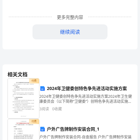
板
实
3
方
构
车位
赁关
构
保管关
方应
更多完整内容
、双
只
成
租
系，不
成
系。乙
自行
用
继续阅读
1
车辆的安全防护
如
车辆
损
车内物
方
担
工
品
出
租
方
责任。
相关文档
（甲
付费
方）：
2024年卫健委创特色争先进活动实施方案
4
方停放
停车位
的车辆如
车辆
损
由
方
、乙
至
上
因
受
，
乙
自行
2024年卫健委创特色争先进活动实施方案2024年卫生健
身
康委员会（以下简称“卫健委”）创特色争先进活动实施方
案一、背景和目标背景：为推动卫生健康事业稳定快速
份
3
阅读
0
收藏
发展，提高全民健康素质，创造优质健康服务，卫
证
方索赔
方
负担
，甲
不
付费
户外广告牌制作安装合同_1
号：
户外广告牌制作安装合同-自查报告 户外广告牌制作安装