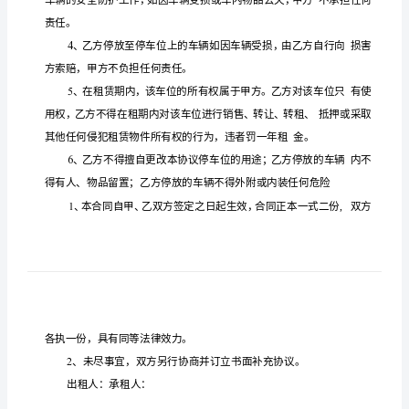
用
合
集
停
车
位
租
停车位
赁合
板实
租
同模
赁
合
出
方（
方）
身
租
甲
：
同
模