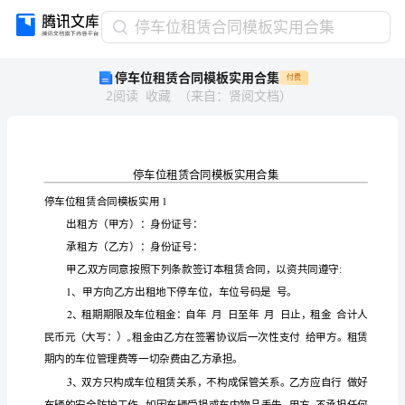
停
停车位租赁合同模板实用合集
车
停车位租赁合同模板实用合集
付费
位
2
阅读
收藏
（
来自
：
贤阅文档
）
租
赁
合
同
模
板
实