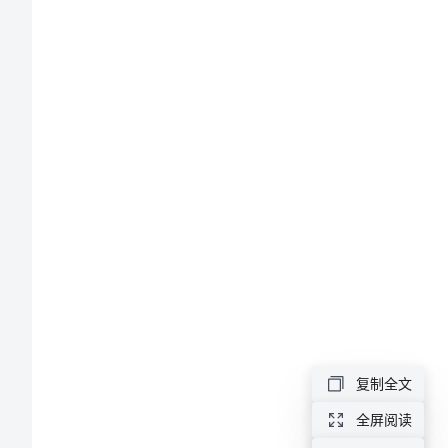
灌
区
农
民
用
水
户
协
会
章
第
复制全文
一
全屏阅读