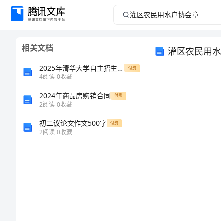
灌
区
相关文档
灌区农民用水
农
2025年清华大学自主招生推荐信
付费
民
4
阅读
0
收藏
2024年商品房购销合同
用
付费
2
阅读
0
收藏
水
初二议论文作文500字
付费
2
阅读
0
收藏
户
协
会
章