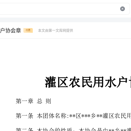
户协会章
本文由第一文库网提供
付费
灌区农民用水户协会章
第一章总则
第一条本团体名称:**区***乡**灌区农民用水协会。
第二条本协会的性质：本协会是由**乡**灌区的用水户通过民主协商的
方式组织起来的从事农业灌排自助服务的行业性社会团体，是地方性、非营利
性的互助合作用水组织，具有法人资格。实行工程自我管理、自收自支，自负
盈亏，自我发展，独立核算的群众组织。