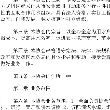
第三条本协会的宗旨：以全心全意为用水户提供优质灌排服务，降低灌
溉成本，提高用水效率，促进农业稳产高产、节水高效、会员增收为宗旨。
第四条本协会严格遵守宪法、法律、法规和国家政策，接受幸福乡人民
政府和爱辉区水务局的具体指导和帮助，接受爱辉区民政局的监督管理，切实
做好业务工作。
第五条本协会的住所：**
第二章业务范围
第六条本协会业务范围：1、全面负责协会辖区内灌溉工程的建设、维
护、运行、管理和供水调度;2、调配灌溉水源，组织抗旱、为用水户提供灌溉
服务;3、负责供水到户工作，向用水户供水并收缴农业水费;4、为用水户提供
与水利及灌溉有关的技术、咨询服务。
第三章会员
第七条本协会以渠系水文边界为辖区地
农户经自愿申请加入本协会，成为协会会员，协会成立时未申请入会的农户，
以后申请入会时，必须按规定补交前段工程部分建设和管理费。
第八条申请加入本协会，必须具备下列条件：1、本渠系范围内用水户;