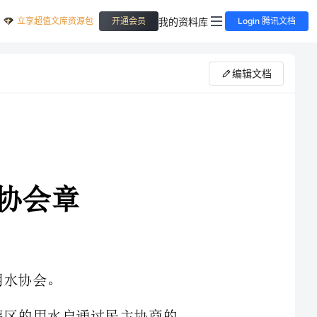
立享超值文库资源包
我的资料库
开通会员
Login 腾讯文档
编辑文档