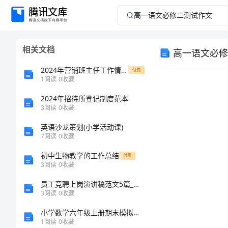
高
一
相关文档
高一语文必修
语
2024年营销班主任工作情况年终总结
付费
文
1
阅读
0
收藏
2024年招待所登记制度范本
必
3
阅读
0
收藏
修
英语沙龙策划(小学活动课)
7
阅读
0
收藏
二
初中生物教学的工作总结
付费
3
阅读
0
收藏
测
员工竞聘上岗演讲稿范文5篇_优秀员工竞聘演讲稿范文
试
3
阅读
0
收藏
小学数学六年级上册期末模拟卷附答案（夺分金卷）
作
1
阅读
0
收藏