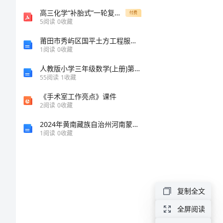
文
高三化学“补胎式”一轮复习第12周训练试题(水溶液中的离子平衡)
付费
5
阅读
0
收藏
高
莆田市秀屿区国平土方工程服务部介绍企业发展分析报告
1
阅读
0
收藏
一
人教版小学三年级数学(上册)第三单元测试题
语
55
阅读
1
收藏
文
《手术室工作亮点》课件
必
2
阅读
0
收藏
修
2024年黄南藏族自治州河南蒙古族自治县中级统计师《统计基础知识理论及相关知识》深度预测试卷完整版
1
阅读
0
收藏
二
测
试
复制全文
作
文
全屏阅读