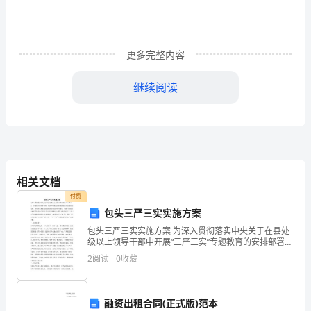
确
实
挺
更多完整内容
残
继续阅读
忍
__
的，
PPT
总
5
是
相关文档
在
付费
包头三严三实实施方案
不
包头三严三实实施方案 为深入贯彻落实中央关于在县处
级以上领导干部中开展“三严三实”专题教育的安排部署，
经
稳固和拓展党的群众路线教育实践活动成果，持续深入
2
阅读
0
收藏
鉴和研究，最终确定。
推进党的思想政治建设和作风建设，根据《内蒙古自治
意
区
6
间
融资出租合同(正式版)范本