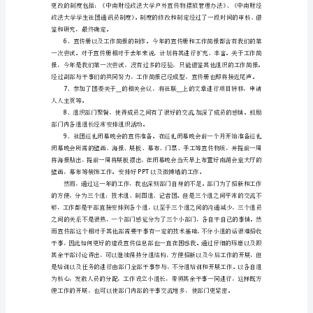
期
又
要
过
布置接下来的工作等。
去
3
了，
有
时
4
候
想
想，
时
间