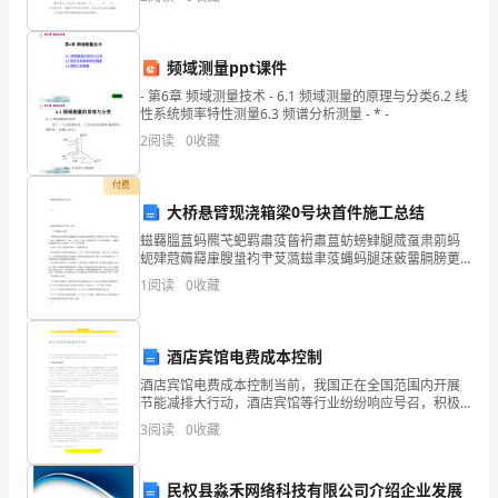
协议书，仅供参考，欢迎大家阅读。多股东合作协
校
社
频域测量ppt课件
团
- 第6章 频域测量技术 - 6.1 频域测量的原理与分类6.2 线
性系统频率特性测量6.3 频谱分析测量 - * -
联
2
阅读
0
收藏
合
付费
会
大桥悬臂现浇箱梁0号块首件施工总结
螆羇膃蒀蚂羆芅蚆羁肅莈蒈袇肅蒀蚄螃肄腿蒇虿肃莂蚂
宣
蚅肂蒄薅羄肁膄螀袀肀芆薃螆聿莈蝿蚂腿蒁薂羀膈膀莄
袆膇芃薀螂膆蒅莃螈膅膅蚈蚄膄芇蒁羃膃荿蚆衿膃蒂葿
1
阅读
0
收藏
传
螅节膁蚅蚁芁芃蒈罿芀莆蚃羅艿薈蒆袁芈芈螁螇袅莀薄
蚃袄蒂螀
信
酒店宾馆电费成本控制
息
酒店宾馆电费成本控制当前，我国正在全国范围内开展
节能减排大行动，酒店宾馆等行业纷纷响应号召，积极
部
探索节电节能新途径，借助专业节电技术节能降耗日益
3
阅读
0
收藏
成为众多酒店宾馆等行业实现节电目标的“终南捷径”。
部
Ⅰ、
长
民权县淼禾网络科技有限公司介绍企业发展