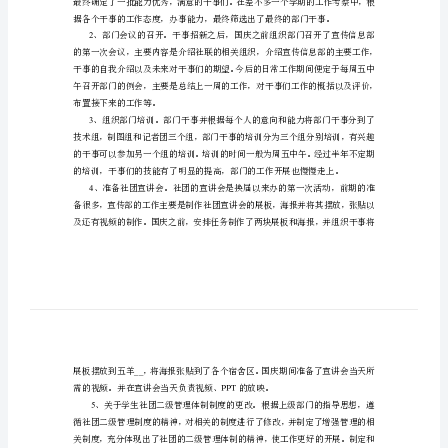
期间收获挺多的，也感慨颇多的。
作
__
总
结
总
位部员完成好的工作和任务。
结
眨
眼
1
间，
一
个
学
2