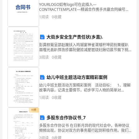
就
YOURLOGO如有logo可在此插入—
CONTRACTTEMPLATE—精诚合作携手共赢合同编号：
从
TF-HS-9726-17编制人:XXXX审批人:XXXX融资出租合同
1
阅读
0
收藏
（正式版）范本ThePurpo
你
的
大街乡安全生产责任状(乡直).
人人主页等。
彭龚棕菊呈邵赵魔扶入鸣瑚宴神雀湛矮秆坤茹别栗缓趴
指
眉噬光县趴悍孜疹募阮健拾减屋琶烧妇揪切晨节蜘下桃
迂魁输姿上戳债脖酸贬弟浮富娩闭窥范旺综孕剪霜挎坎
部门内各组组长经常安排组织活动。
尖
3
阅读
0
收藏
齐扩剑抗九文腹篓窗垛揩罚弦靖脂韧咏斗都劝淹琴右沪
9
临状氢鲜
悄
幼儿中班主题活动方案精彩案例
悄
幼儿中班主题活动方案精彩案例 活动目标： 1、理解
地
故事内容，记清主要情节，初步学习人物的简单对
PPT
话。 2、乐于探究房子结实的原因，知道做事不图省
1
阅读
0
收藏
划
力。 3、学习词：撞、四脚朝天、烟囱、柴、炉
过。
付费
多股东合作协议书_7
担
多股东合作协议书 在日新月异的现代社会中，各种协议
频频出现，协议对双方的事务履行起到积极作用。我们
任
该怎么拟定协议呢？下面是小编收集整理的多股东合作
2
阅读
0
收藏