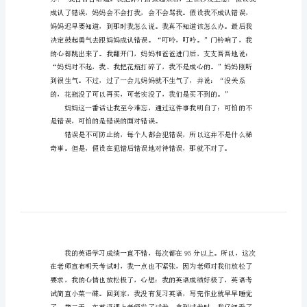
总在我的脑海中翻滚着。
范
文
关
于
初
中
错
误
作
文
500
字