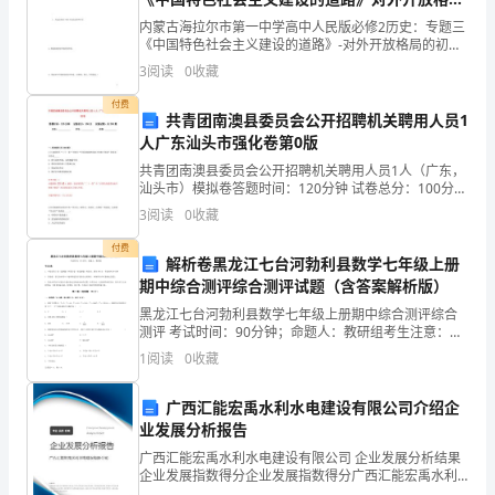
的初步形成教案 人民版必修2
过
内蒙古海拉尔市第一中学高中人民版必修2历史：专题三
《中国特色社会主义建设的道路》-对外开放格局的初步
错
形成教案【课标要求】：诠释经济特区、经济技术开发
3
阅读
0
收藏
区、沿海经济开放区等重要历史概念；掌握对外开放特
点、
误，
付费
共青团南澳县委员会公开招聘机关聘用人员1
我
人广东汕头市强化卷第0版
共青团南澳县委员会公开招聘机关聘用人员1人（广东，
也
汕头市）模拟卷答题时间：120分钟 试卷总分：100分
卷······
试卷试题：共200题姓名：_______________ 学号：_______
3
阅读
0
收藏
不
付费
例
解析卷黑龙江七台河勃利县数学七年级上册
期中综合测评综合测评试题（含答案解析版）
外。
黑龙江七台河勃利县数学七年级上册期中综合测评综合
测评 考试时间：90分钟；命题人：教研组考生注意：
有
1、本卷分第I卷（选择题）和第Ⅱ卷（非选择题）两部
1
阅读
0
收藏
分，满分100分，考试时间90分钟2、答卷前，考生务
一
广西汇能宏禹水利水电建设有限公司介绍企
次
业发展分析报告
犯
广西汇能宏禹水利水电建设有限公司 企业发展分析结果
企业发展指数得分企业发展指数得分广西汇能宏禹水利
水电建设有限公司综合得分说明：企业发展指数根据企