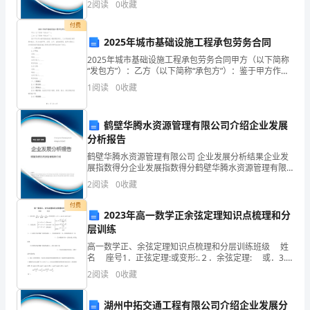
的
2
阅读
0
收藏
业规模、企业创新、企业风险、企业活力四个维度对企
错
业发
付费
2025年城市基础设施工程承包劳务合同
误
2025年城市基础设施工程承包劳务合同甲方（以下简称
像
“发包方”）：乙方（以下简称“承包方”）：鉴于甲方作为
城市基础设施工程的建设单位，乙方具备相应的资质和
1
阅读
0
收藏
浪
能力，双方本着平等、自愿、公平、诚信的原则，就
花
鹤壁华腾水资源管理有限公司介绍企业发展
分析报告
一
鹤壁华腾水资源管理有限公司 企业发展分析结果企业发
样
展指数得分企业发展指数得分鹤壁华腾水资源管理有限
公司综合得分说明：企业发展指数根据企业规模、企业
2
阅读
0
收藏
总
创新、企业风险、企业活力四个维度对企业发展情况进
行评
付费
在
2023年高一数学正余弦定理知识点梳理和分
层训练
我
高一数学正、余弦定理知识点梳理和分层训练班级 姓
名 座号1．正弦定理:或变形:.２．余弦定理: 或ﻩ.3．
的
（１)两类正弦定理解三角形旳问题：1、已知两角和任
2
阅读
0
收藏
意一边
脑
湖州中拓交通工程有限公司介绍企业发展分