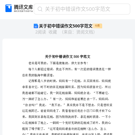
关
关于初中错误作文500字范文
于
关于初中错误作文500字范文
付费
初
2
阅读
收藏
（
来自
：
贤阅文档
）
中
错
误
作
文
500
字