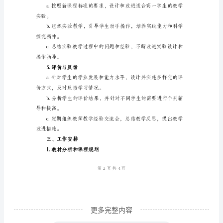
高
策略。
一
2.教学资源收集和开发
物
理
上
学课件、实验设计等。
学
期
供多样化的学习方式。
备
3.集体备课
课
组
工
作
更多完整内容
计