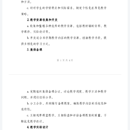
课
学业水平和科学素养。
组
率。
工
作
业发展。
计
二、工作内容
划
1.教材分析和课程规划
范
学目标和重点。
文
2024
和方法。
年