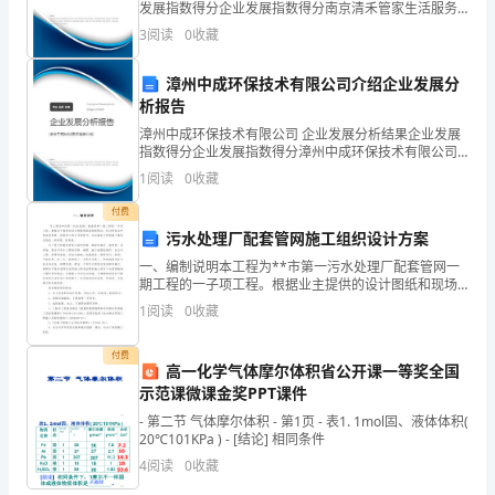
发展指数得分企业发展指数得分南京清禾管家生活服务
1.教材分析和课程规划
有限公司综合得分说明：企业发展指数根据企业规模、
法，
3
阅读
0
收藏
企业创新、企业风险、企业活力四个维度对企业发展情
况进
提
漳州中成环保技术有限公司介绍企业发展分
析报告
高
漳州中成环保技术有限公司 企业发展分析结果企业发展
学
指数得分企业发展指数得分漳州中成环保技术有限公司
综合得分说明：企业发展指数根据企业规模、企业创
1
阅读
0
收藏
生
新、企业风险、企业活力四个维度对企业发展情况进行
评价。
付费
的
污水处理厂配套管网施工组织设计方案
学
一、编制说明本工程为**市第一污水处理厂配套管网一
期工程的一子项工程。根据业主提供的设计图纸和现场
业
勘察情况，结合招标文件的各项条款、说明和工程正式
1
阅读
0
收藏
预算书，可以确定工程的施工要求比较高、时间紧、任
务重。
水
付费
高一化学气体摩尔体积省公开课一等奖全国
平
示范课微课金奖PPT课件
和
- 第二节 气体摩尔体积 - 第1页 - 表1. 1mol固、液体体积(
20℃101KPa ) - [结论] 相同条件
科
4
阅读
0
收藏