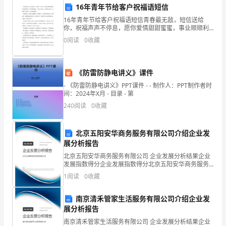
16年青年节给客户祝福语短信
新
探究精神。
16年青年节给客户祝福语短信青春最无敌，短信送给
课
你，祝福声声不停息，愿你爱情甜甜蜜蜜，事业顺顺利
利，身体健健康康，生活开心如意，心情舒畅又欢喜。
0
阅读
0
收藏
五四青年节的你，开心快乐数第一！青春最美，如同花
程
儿的丽颜
操作指导。
标
《防雷防静电讲义》课件
5.评价与反馈
准，
- 《防雷防静电讲义》PPT课件 - - 制作人：PPT制作者时
间：2024年X月 - 目录 - 第
优
240
阅读
0
收藏
化
价方式，及时反馈学习情况。
北京五阳安华商务服务有限公司介绍企业发
教
展分析报告
学
北京五阳安华商务服务有限公司 企业发展分析结果企业
导和提高。
发展指数得分企业发展指数得分北京五阳安华商务服务
内
有限公司综合得分说明：企业发展指数根据企业规模、
1
阅读
0
收藏
企业创新、企业风险、企业活力四个维度对企业发展情
容
况进
改进措施。
南京清禾管家生活服务有限公司介绍企业发
和
展分析报告
三、工作安排
南京清禾管家生活服务有限公司 企业发展分析结果企业
方