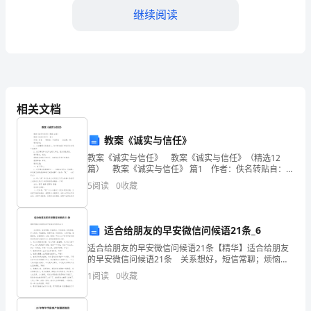
划
继续阅读
范
文
一、
问题，并进行经验分享。
相关文档
工
作
教案《诚实与信任》
连续性。
目
教案《诚实与信任》 教案《诚实与信任》（精选12
篇） 教案《诚实与信任》 篇1 作者：佚名转贴自：本
站原创点击数：351 教学目标： 1、在读懂课文的基
标
5
阅读
0
收藏
础上，初步感知
断优化教学设计。
1.
4.教学实验设计
全
适合给朋友的早安微信问候语21条_6
适合给朋友的早安微信问候语21条【精华】适合给朋友
面
的早安微信问候语21条 关系想好，短信常聊；烦恼若
扰，不妨微笑；忧愁赶跑，开心美好；牵挂围绕，情感
1
阅读
0
收藏
落
可靠；问候悄悄，入你怀抱；祝福送你，安康到老！
实验。
实