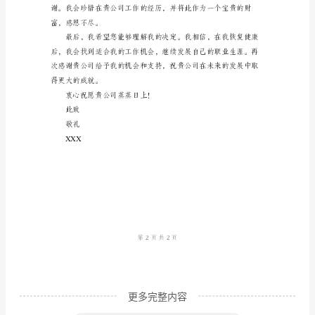
体
原
时间和条件来集中精力恢复健康。
因
辞
职
报
告
尊
敬
的
领
导：
您
更多完整内容