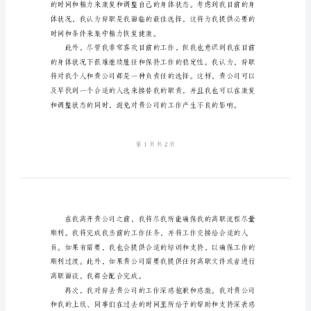
辞
决定。
职
报
告
2024
年
由
于
个
人
身