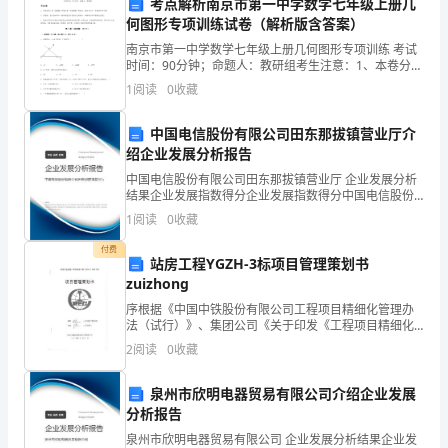
考点解析南京市第一中学数学七年级上册几
此
何图形专项训练试卷（解析版含答案）
写
南京市第一中学数学七年级上册几何图形专项训练 考试
时间：90分钟；命题人：教研组考生注意：1、本卷分第
信
I卷（选择题）和第Ⅱ卷（非选择题）两部分，满分100
1
阅读
0
收藏
分，考试时间90分钟2、答卷前，考生务必用0.
得更大的成就。
是
中国电信股份有限公司田东那拔镇营业厅介
为
绍企业发展分析报告
衷心祝愿贵公司蒸蒸日上！
中国电信股份有限公司田东那拔镇营业厅 企业发展分析
了
此致
结果企业发展指数得分企业发展指数得分中国电信股份
有限公司田东那拔镇营业厅综合得分说明：企业发展指
1
阅读
0
收藏
向
数根据企业规模、企业创新、企业风险、企业活力四个
敬礼
维度
付费
您
站房工程YGZH-3标项目管理策划书
XXX
zuizhong
提
序根据《中国中铁股份有限公司工程项目精细化管理办
法（试行）》、集团公司《关于印发《工程项目精细化
出
管理手册（试行）》的通知》要求流程,我公司执行情况
2
阅读
0
收藏
如下：根据合同、施工调查报告和公司管理交底及时组
辞
织了有
泉州市欣明电器贸易有限公司介绍企业发展
职
分析报告
报
泉州市欣明电器贸易有限公司 企业发展分析结果企业发