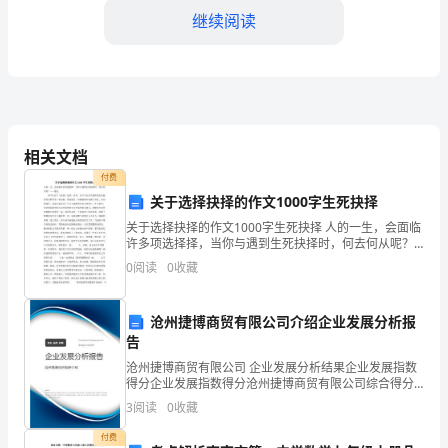
好！
继续阅读
我
是
贵
公
相关文档
付费
司
关于选择抉择的作文1000字生死抉择
XX
关于选择抉择的作文1000字生死抉择 人的一生，会面临
许多项选择择，当你与遇到生死抉择时，何去何从呢？
部
离职面谈，我都会配合完成。
——题记 曾不久读了《活着》这样一本书，书中只有
0
阅读
0
收藏
老牛做伴的老农福贵每天耕作着一块田地，借此度日
门
的
沧州捷博商贸有限公司介绍企业发展分析报
告
XXX，
沧州捷博商贸有限公司 企业发展分析结果企业发展指数
得分企业发展指数得分沧州捷博商贸有限公司综合得分
我
说明：企业发展指数根据企业规模、企业创新、企业风
3
阅读
0
收藏
富，感恩不尽。
险、企业活力四个维度对企业发展情况进行评价。该企
在
业的
付费