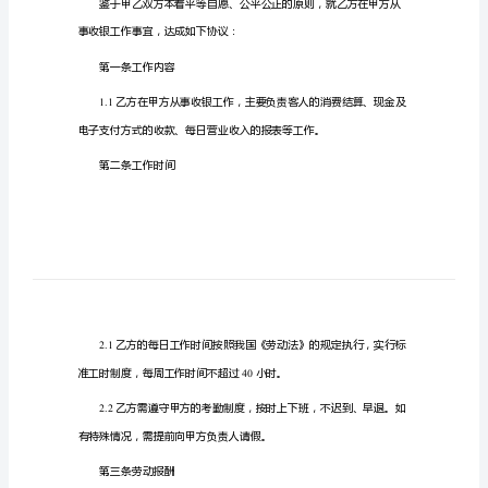
篇
地址：
__________
范
文：
联系电话：
__________
合
同
乙方（员工）：
__________
编
号：
身份证号码：
__________
__________
住址：
甲
__________
方
联系电话：
__________
（用
人
单