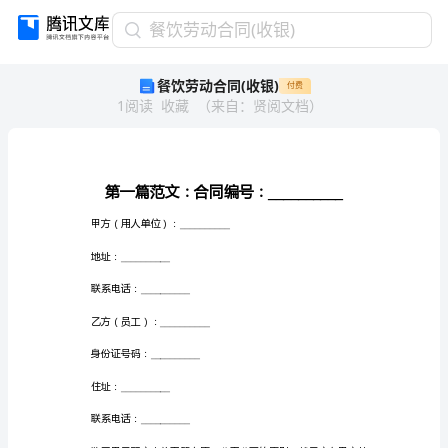
餐
餐饮劳动合同(收银)
饮
餐饮劳动合同(收银)
付费
劳
1
阅读
收藏
（
来自
：
贤阅文档
）
动
合
同
(收
银)
第
一
甲方（用人单位）：
__________