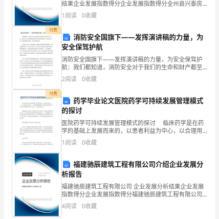
乙
结果企业发展指数得分企业发展指数得分全州县兴泰房
地产评估事务所兴安办事处综合得分说明：企业发展指
方
1
阅读
0
收藏
数根据企业规模、企业创新、企业风险、企业活力四个
（员
维度
付费
工）：
消防安全国旗下——发挥演讲稿的力量，为
安全保驾护航
__________
身
消防安全国旗下——发挥演讲稿的力量，为安全保驾护
航：我们都知道，消防安全对于我们的生命和财产都至
份
关重要。所以，我们在这个如此重要的领域中必须时刻
2
阅读
0
收藏
证
保持警觉，做好自我防范，发挥演讲稿的力量，为安全
保驾护航
号
付费
药学毕业论文医院药学可持续发展管理模式
码：
的探讨
__________
医院药学可持续发展管理模式的探讨 临床药学是在药
住
学的基础上发展而来的，以患者利益为中心，以合理用
药为核心，下面是搜集整理的一篇探究医院药学可持续
址：
1
阅读
0
收藏
发展管理模式的论文范文，欢迎阅读参考。
__________
联
福建驰辰建筑工程有限公司介绍企业发展分
析报告
系
电
福建驰辰建筑工程有限公司 企业发展分析结果企业发展
指数得分企业发展指数得分福建驰辰建筑工程有限公司
话：
综合得分说明：企业发展指数根据企业规模、企业创
4
阅读
0
收藏
鉴
新、企业风险、企业活力四个维度对企业发展情况进行
评价。