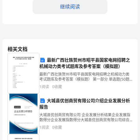
工）：
继续阅读
__________
身
2.1
份
证
40
相关文档
号
最新广西壮族贺州市昭平县国家电网招聘之
2.2
机械动力类考试题库及参考答案（模拟题）
码：
最新广西壮族贺州市昭平县国家电网招聘之机械动力类
________
考试题库及参考答案（模拟题） 第一部分 单选题(50题)
1、渐开线齿轮的齿廓曲线形状取决于( )A.分度圆B.齿顶
1
阅读
0
收藏
__________
圆C.齿根圆D.基圆【答案
第
第三条劳动报酬
大城县优创商贸有限公司介绍企业发展分析
一
报告
篇
大城县优创商贸有限公司 企业发展分析结果企业发展指
范
3.1
数得分企业发展指数得分大城县优创商贸有限公司综合
得分说明：企业发展指数根据企业规模、企业创新、企
文：
1
阅读
0
收藏
业风险、企业活力四个维度对企业发展情况进行评价。
合
该企
3.2