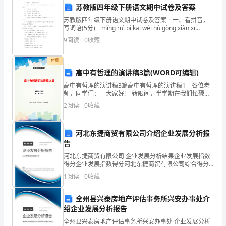
同
苏教版四年级下册语文期中试卷及答案
编
苏教版四年级下册语文期中试卷及答案 一、看拼音，
号：
写词语(5分) mǐng ruì bì kāi wéi hù gòng xiàn xī
__________
shēng ( ) ( ) ( ) ( ) ( )
9
阅读
0
收藏
甲
第四条福利待遇
方
付费
高中有哲理的演讲稿3篇(WORD可编辑)
（用
4.1
人
高中有哲理的演讲稿3篇高中有哲理的演讲稿1 各位老
师，同学们： 大家好! 转眼间，半学期在我们忙碌的
单
身影中匆匆闪过。期中结束了，虽然成绩并不能代表一
2
阅读
0
收藏
老、医疗、工伤、失业、生育）。
位）：
切，但它客观地反映出我们这段时期的学
__________
地
河北东捷商贸有限公司介绍企业发展分析报
4.2
告
址：
__________
河北东捷商贸有限公司 企业发展分析结果企业发展指数
得分企业发展指数得分河北东捷商贸有限公司综合得分
联
说明：企业发展指数根据企业规模、企业创新、企业风
1
阅读
0
收藏
系
险、企业活力四个维度对企业发展情况进行评价。该企
业的
电
4.3
全州县兴泰房地产评估事务所兴安办事处介
话：
绍企业发展分析报告
__________
全州县兴泰房地产评估事务所兴安办事处 企业发展分析
第五条保密协议