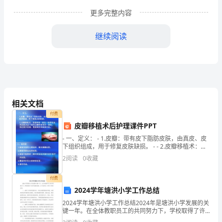
单
更多完整内容
位，
继续阅读
地
址
在
沈
相关文档
河
付费
皮瓣移植术后护理课件PPT
区
- 一、定义： - 1.皮瓣：带有皮下脂肪皮肤，由真皮、皮
下组织组成，用于修复皮肤缺损。 - - 2.皮瓣移植术：是
热
指将某一部位一块
2
阅读
0
收藏
的流浪乞讨人员的临时救助
闹
付费
路
2024学年塘洪小学工作总结
130
2024学年塘洪小学工作总结2024年是塘洪小学发展的关
键一年。在全体教职员工的共同努力下，学校取得了许
号。
多可喜的成绩。以下是对这一学年工作的总结。一、教