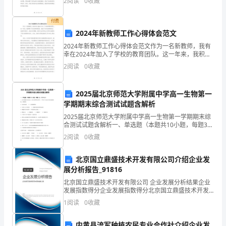
2
阅读
0
收藏
学工作取得显著进步。学校注重提高教学质量，加强师
现
付费
有
2024年新教师工作心得体会范文
2024年新教师工作心得体会范文作为一名新教师，我有
职
幸在2024年加入了学校的教育团队。这一年来，我积累
了许多宝贵的经验，收获了许多宝贵的体会。在教学实
工
2
阅读
0
收藏
践中，我在知识掌握、教学方法和师生关系等方面都有
87
2025届北京师范大学附属中学高一生物第一
名，
学期期末综合测试试题含解析
2025届北京师范大学附属中学高一生物第一学期期末综
7
合测试试题含解析一、单选题（本题共10小题，每题3
分，共30分）1、水在细胞内以自由水、结合水两种形式
个
2
阅读
0
收藏
存在。下列关于自由水生理功能的叙述，正确的是A
业
北京国立鼎盛技术开发有限公司介绍企业发
展分析报告_91816
务
北京国立鼎盛技术开发有限公司 企业发展分析结果企业
科
发展指数得分企业发展指数得分北京国立鼎盛技术开发
有限公司综合得分说明：企业发展指数根据企业规模、
1
阅读
0
收藏
室
企业创新、企业风险、企业活力四个维度对企业发展情
况进行
内黄县流军种植农民专业合作社介绍企业发