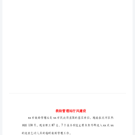
助
管
理
站
行
风
建
设
xx
市
救
助
管