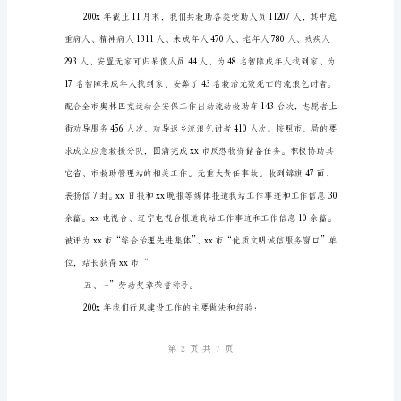
理
站
是
xx
市
民
政
局
直
属
的
基
层