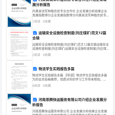
主
位，站长获得xx市“
展分析报告
要
内黄县流军种植农民专业合作社 企业发展分析结果企业
五、一”劳动奖章荣誉称号。
发展指数得分企业发展指数得分内黄县流军种植农民专
负
业合作社综合得分说明：企业发展指数根据企业规模、
1
阅读
0
收藏
企业创新、企业风险、企业活力四个维度对企业发展情
责
况进
运输安全设施检查制度(刘庄煤矿)范文12篇
外
合辑
埠
运输安全设施检查制度(刘庄煤矿)范文12篇合辑运输安全
设施检查制度(刘庄煤矿)运输安全设施检查制度(刘庄煤
流
矿)为强化运输安全管理，加强对运输安全设施正常采用
2
阅读
0
收藏
和日常修理的管理力度，杜绝运输因安全设施使
入
物流学生实践报告多篇
xx
物流学生实践报告多篇 【导语】物流学生实践报告多篇
或
为的会员投稿推荐，但愿对你的学习工作带来帮助。
【第1篇】大学生物流实践报告 一． 研究动机：经过一
4
阅读
0
收藏
xx
学期《物流基础》的学习，对物流的定
的
河南恩腾快运服务有限公司介绍企业发展分
析报告
流
河南恩腾快运服务有限公司 企业发展分析结果企业发展