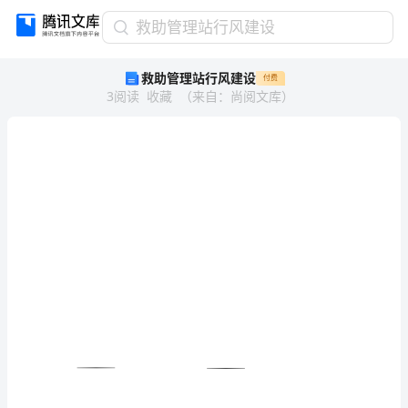
救
救助管理站行风建设
助
救助管理站行风建设
付费
管
3
阅读
收藏
（
来自
：
尚阅文库
）
理
站
行
风
建
设
救