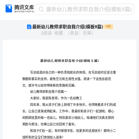
最
最新幼儿教师求职自我介绍(模板9篇)
新
最新幼儿教师求职自我介绍(模板9篇)
付费
幼
2
阅读
收藏
（
来自
：
豆柴
）
儿
教
师
求
职
自
我