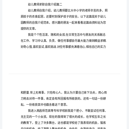
介
绍
幼儿教师求职自我介绍篇一
(模
板
9
篇)
最
新
幼
班所有的宝宝们快快加入进来！
儿
幼儿教师求职自我介绍篇二
教