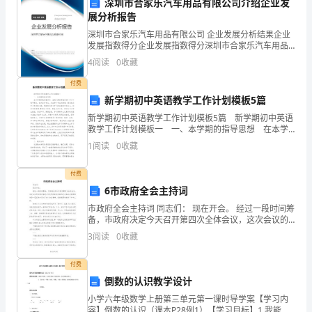
长
深圳市合家乐汽车用品有限公司介绍企业发
幼儿教师求职自我介绍篇三
展分析报告
的
深圳市合家乐汽车用品有限公司 企业发展分析结果企业
尊敬的领导：
发展指数得分企业发展指数得分深圳市合家乐汽车用品
体
有限公司综合得分说明：企业发展指数根据企业规模、
4
阅读
0
收藏
您好！
企业创新、企业风险、企业活力四个维度对企业发展情
现。
况进
付费
在
新学期初中英语教学工作计划模板5篇
新学期初中英语教学工作计划模板5篇 新学期初中英语
写
教学工作计划模板一 一、本学期的指导思想 在本学
期的英语教学中，坚持《英语课程标准》中以下教学理
1
阅读
0
收藏
总
念，面向全体学生，关注每个学生的情感，激发他
结
付费
6市政府全会主持词
时
市政府全会主持词 同志们： 现在开会。 经过一段时间筹
应
备，市政府决定今天召开第四次全体会议，这次会议的
主要内容是：传达贯彻省政府第四次全体会议精神和市
习完全能够胜任该职位。
3
阅读
0
收藏
委一届五次全委（扩大）会
该
付费
注
倒数的认识教学设计
重
小学六年级数学上册第三单元第一课时导学案【学习内
容】倒数的认识（课本P28例1）【学习目标】1.我能在