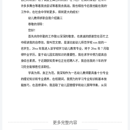
师
求
职
自
提供的文章。
我
介
绍
(模
板
9
篇)
写
更多完整内容