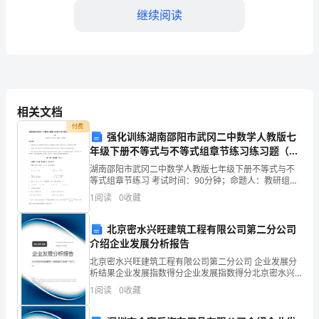
总
继续阅读
结
是
对
.
自
相关文档
己
付费
耘，一份收获其中也蕴含着
强化训练湖南邵阳市武冈二中数学人教版七
的
年级下册不等式与不等式组章节练习练习题（含
答案详解）
湖南邵阳市武冈二中数学人教版七年级下册不等式与不
一
等式组章节练习 考试时间：90分钟；命题人：教研组考
生注意：1、本卷分第I卷（选择题）和第Ⅱ卷（非选择
种
1
阅读
0
收藏
题）两部分，满分100分，考试时间90分钟2、答卷
负
北京密水兴旺建筑工程有限公司第二分公司
介绍企业发展分析报告
责
北京密水兴旺建筑工程有限公司第二分公司 企业发展分
和
析结果企业发展指数得分企业发展指数得分北京密水兴
旺建筑工程有限公司第二分公司综合得分说明：企业发
1
阅读
0
收藏
成
展指数根据企业规模、企业创新、企业风险、企业活力
四个