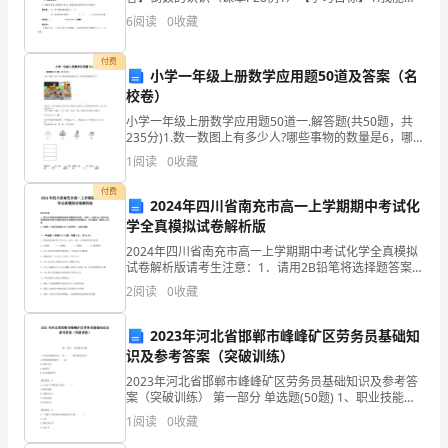
数
观察、比较的基础上发现规律，会说倒数的意义。.我会
6
阅读
0
收藏
求一个数（分数、整数、小数）的倒数，能熟练准确
据
付费
小学一年级上册数学应用题50道及答案（名
和
校卷）
事
小学一年级上册数学应用题50道一.解答题(共50题，共
235分)1.数一数图上有多少人?哪些事物的数量是6，哪
实
些事物的数量是7?INCLUDEPICTURE \d
1
阅读
0
收藏
"C:\\Users\\04\\
的
付费
2024年四川省南充市高一上学期期中考试化
支
学全真模拟试卷解析版
2024年四川省南充市高一上学期期中考试化学全真模拟
持，
试卷解析版请考生注意：1．请用2B铅笔将选择题答案涂
填在答题纸相应位置上，请用0．5毫米及以上黑色字迹
避
2
阅读
0
收藏
的钢笔或签字笔将主观题的答案写在答题纸相应的答
免
2023年河北省邯郸市峰峰矿区劳务员基础知
识及参考答案（突破训练）
空
2023年河北省邯郸市峰峰矿区劳务员基础知识及参考答
泛
案（突破训练） 第一部分 单选题(50题) 1、职业技能鉴
定后，由（ ）验印核发证书。A.职业技能鉴定所（ 站）
1
阅读
0
收藏
和
B.所在企业C.建设