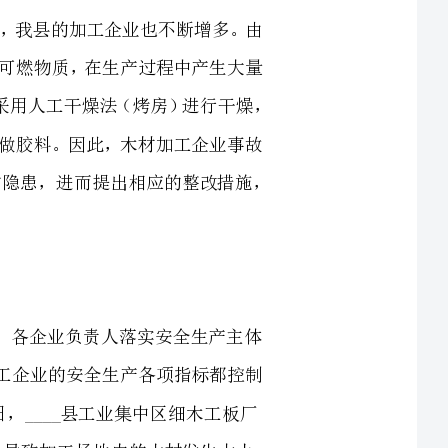
还需使用易燃易爆液体做胶料。因此，木材加工企业事故
隐患较多，火灾危险性极大，认真分析木材加工企业消防隐患，进而提出相应的整改措施，
40家，近年来，各企业负责人落实安全生产主体
直接监管职责，木材加工企业的安全生产各项指标都控制
___县工业集中区细木工板厂
因生产场地电力线路老化，发生短路，造成粉尘燃烧起火，导致加工场地内的木材发生大火，
____木业有限公司加工厂房发
3台和1000多立方的木材半成品，直接经济损失近
炸1起，死亡2
连续多起木材加工企业火灾的发生，已经为木材加工企业的