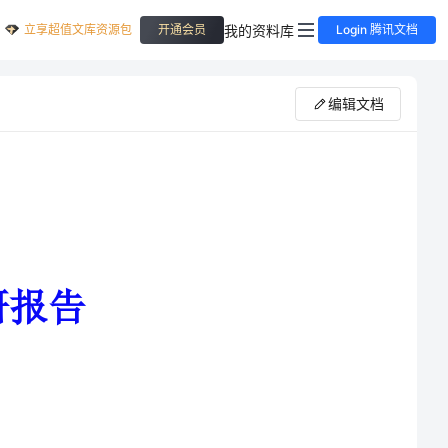
立享超值文库资源包
我的资料库
开通会员
Login 腾讯文档
编辑文档
综合利用率不断提高，我县的加工企业也不断增多。由
较低，加工的原料都是可燃物质，在生产过程中产生大量
的锯未、刨花、木屑等比木材更易燃烧，同时多数企业常采用人工干燥法（烤房）进行干燥，