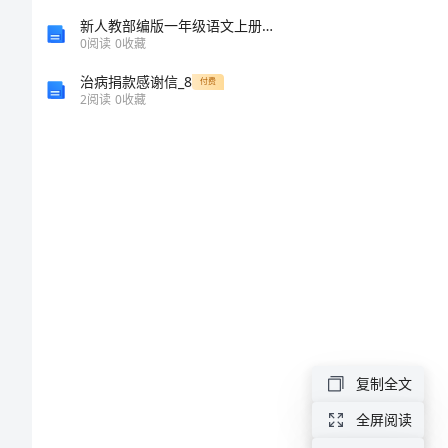
消
新人教部编版一年级语文上册期末考试题及答案一
防
0
阅读
0
收藏
调
治病捐款感谢信_8
付费
2
阅读
0
收藏
研
报
告
2023
年
消
防
调
研
复制全文
报
全屏阅读