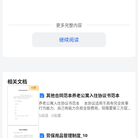
5、
4
、求定义域解析式有意义
选
实际问题有意义（定义域优先意识）
的底数?);;
修
5①;②③①②
、单调性：定义法导数法图像；奇偶性：定义法图像。
更多完整内容
注意
单调性与奇偶性的逆用
1）
（2）复合函数
由单调性判定：同增异减。
继续阅读
常见的图象变换——平移、伸缩、对称（类比三角函数）
6．
一、
7、
恒成立问题
知
a≥[f(x)];a≤f(x)恒成立a≤[f(x)];
max,min
导数部分
1
导数几何物理意义
识
/
导数应用
过某点的切线
归
相关文档
纳
付费
其他合同范本养老公寓入住协议书范本
函
左负右正
养老公寓入住协议书范本 本协议适用于具有完全民事
最小的是最小值.
数
行为能力、自己有能力负担全部费用，但需要第三方提
注意：导数性增加的公式；函数积的导数、商的导数公式。
供保证担保的入住老人。此种情况下，丙方同时为乙
5
阅读
0
收藏
不等式部分
部
1、
比较大小的常用方法
1
分
67
劳保用品管理制度_10
(8)
缩法；图象法。