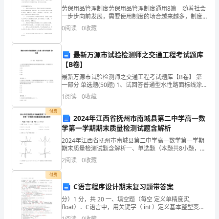
1、
劳保用品管理制度劳保用品管理制度通用8篇 随着社会
一步步向前发展，需要使用制度的场合越来越多，制度
指
是国家法律、法令、政策的具体化，是人们行动的准则
2、常用不等式
1
0
阅读
0
收藏
和依据。拟定制度需要注意哪些问题呢？下面是小编为
数
2
abc
R
式、
最新万源市试验检测师之交通工程考试题库
若，则（糖水的浓度问题）
【B卷】
基本不等式的应用一正二定三取等
对
最新万源市试验检测师之交通工程考试题库【B卷】 第
平方；
一部分 单选题(50题) 1、试回答普通型水性路面标线涂
本专题C级要求包括：一元二次不等式、基本不等式
数
料性能要求的问题。(2)其耐水性为在水中浸()应无异
1
阅读
0
收藏
二、考题剖析
常。A.24hB.36hC.48hD
式：，，，，，，，，，。
付费
1
例设函数（），其中．
2024年江西省抚州市南城县第二中学高一数
2、
学第一学期期末质量检测试题含解析
二
（Ⅱ）当时，求函数的极大值和极小值；
2024年江西省抚州市南城县第二中学高一数学第一学期
期末质量检测试题含解析一、单选题（本题共8小题，每
次
题5分，共40分）1、命题“，”的否定为（）A.， B.，
2
阅读
0
收藏
2
C.， D.，2、函数图象大致是（
函
付费
C语言程序设计期末复习题带答案
数
分）1 分，共 20 一、填空题（每空 定义单精度实,
①
float）．C语言中，用关键字（ int ）定义基本整型变
量，用关键字（1 定义字符型变量。char ） 型变量，用
1
阅读
0
收藏