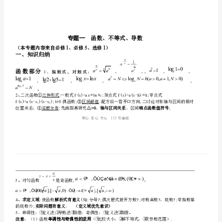
SHAPE
示；
\*
据自己的实际情况有选择性的看一些题目，以进行补缺。
MERGEFORMAT
纠错的效果。
专
题
一
函
数、
不
等
式、
专题一
函
导
151
（本专题内容来自必修、必修、选修）
数