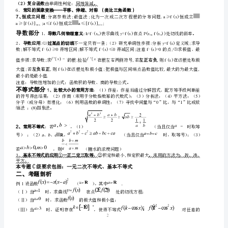
一、知识归纳
（本
函数部分
专
1
指数式、对数式
题
。
内
2:
、
12
容
>0
位置关系；④实根分布:先画图再研
来
115
用心爱心专心号编辑
自
必
修
1、
必
修
3
、