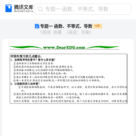
专
专题一 函数、不等式、导数
题
专题一 函数、不等式、导数
付费
一
1
阅读
收藏
（
来自
：
豆柴
）
函
数、
不
等
对回归复习的几点建议：
1
、怎样指导学生看书？看什么有价值？
式、
①老师要专门安排时间让学生看书;
②做到有计划地回归教材，每次看书时,要规定进度;
③要看相关的概念,公式的推导过程,例题的解题格式;
导
④书后里自己觉得较陌生的题目要动笔做一做;
数
2
、以前做的讲义如何看？