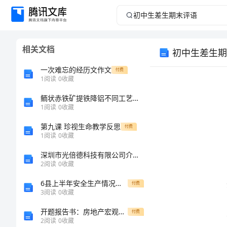
初
中
相关文档
初中生差生期
生
一次难忘的经历文作文
付费
差
1
阅读
0
收藏
鲕状赤铁矿提铁降铝不同工艺的对比
生
1
阅读
0
收藏
期
第九课 珍视生命教学反思
付费
1
阅读
0
收藏
末
深圳市光倍德科技有限公司介绍企业发展分析报告
2
阅读
0
收藏
评
6县上半年安全生产情况汇报报告
付费
评价。
语
3
阅读
0
收藏
开题报告书：房地产宏观调控法律制度的完善研究
付费
初
2
阅读
0
收藏