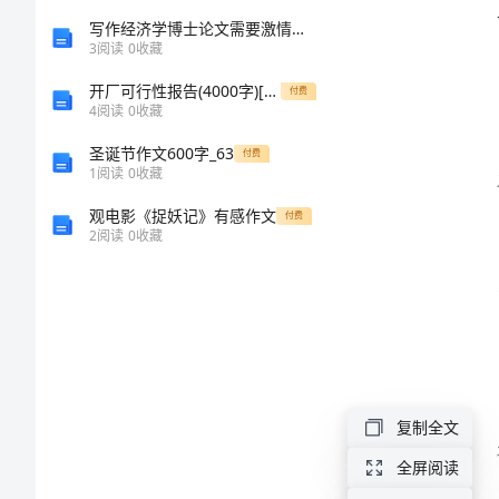
中
写作经济学博士论文需要激情思辩和创新
3
阅读
0
收藏
生
开厂可行性报告(4000字)[修改版]
差
付费
4
阅读
0
收藏
生
圣诞节作文600字_63
付费
期
1
阅读
0
收藏
末
观电影《捉妖记》有感作文
付费
2
阅读
0
收藏
评
语
非
常
感
复制全文
谢
全屏阅读
您