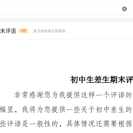
末评语
本文由尚阅文库提供
付费
初中生差生期末评语
1.学习态度