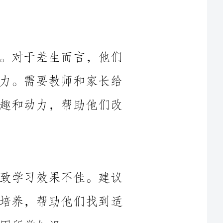
学习态度是一个学生取得进步的关键。对于差生而言，他们
在学习方面可能存在消极情绪或者缺乏动力。需要教师和家长给
予更多的关心和鼓励，激发他们的学习兴趣和动力，帮助他们改
差生在学习方法上可能存在问题，导致学习效果不佳。建议
教师和家长对差生进行学习方法的指导和培养，帮助他们找到适
差生在课堂上可能存在参与度不高、表现平平的问题。需要
教师和家长积极关注差生的课堂表现，提供更加合适的教学方法
与度。