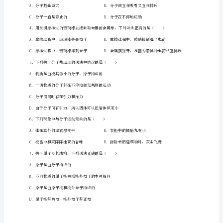
册
从
粒
子
到
2、下列物质结构图正确的是（）
宇
宙
A．B．
专
项
训