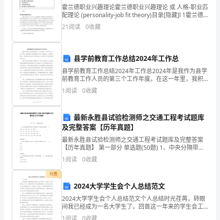
川
霍兰德职业兴趣理论霍兰德职业兴趣理论 或 人格-职业匹
配理论 (personality-job fit theory)目录[隐藏]l 1霍兰德
德
职业兴趣理论的定义l 2霍兰德职业兴趣理论的来源l 3霍
21
阅读
0
收藏
兰
阳
5、下列关于分子热运动的说法中错误的是（）
外
县学前教育工作总结2024年工作总
A．物质是由极其微小的分子、原子构成的
国
县学前教育工作总结2024年工作总2024年是我作为县学
前教育工作人员的第三个工作年度。在这一年里，我积
B．一切物质的分子都在不停地做无规则的运动
语
极投入到学前教育工作中，兢兢业业，认真履行职责。
1
阅读
0
收藏
下面是我对2024年工作的总结，以及我在工作中的
C．分子间同时存在引力和斥力
学
最新永胜县试验检测师之交通工程考试题库
校
D．由于分子间有引力，所以固体可以压缩体积变小
及完整答案【历年真题】
物
最新永胜县试验检测师之交通工程考试题库及完整答案
6、下列现象中与分子运动无关的是（）
【历年真题】 第一部分 单选题(50题) 1、中央分隔带的
理
波形梁护栏和混凝土护栏的防护等级为（ ）。A.Bm、
1
阅读
0
收藏
Am、SBm、SAm、SSm 五级B
八
付费
2024大学学生会个人总结范文
年
2024大学学生会个人总结范文个人总结时光荏苒，转眼
7、关于原子及其结构，下列说法正确的是（）
间我已经成为一名大学生了。回首这一年来的学生会工
级
作，我深感受到了其中的酸甜苦辣，也对自己的成长有
1
阅读
0
收藏