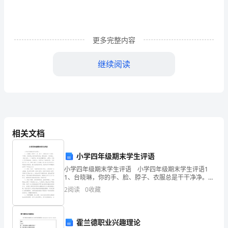
练
练
更多完整内容
习
继续阅读
题
（含
C．D．
答
相关文档
案
小学四年级期末学生评语
详
小学四年级期末学生评语 小学四年级期末学生评语1
1、台晓琳，你的手、脸、脖子、衣服总是干干净净。下
课时，你经常主动拿起笤帚扫地，随时捡起一个粉笔
解）
2
阅读
0
收藏
头，一张小纸片，一个拖布毛，把它放到撮子里。上课
四
霍兰德职业兴趣理论