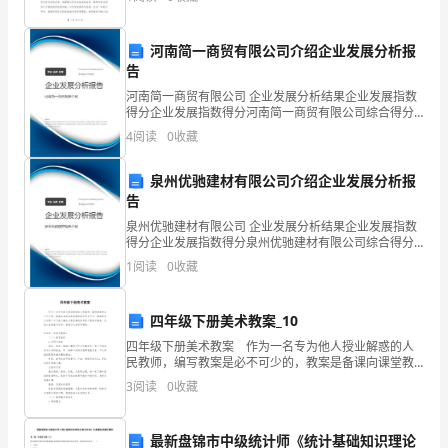
了更为清晰的认识。在这篇个人总结中，我将简要回顾
下
A．原子是由分子构成的
自己
册
河南简一商贸有限公司介绍企业发展分析报
B．不同物质的原子核束缚核外电子的本领相同
告
从
河南简一商贸有限公司 企业发展分析结果企业发展指数
C．原子是由原子核和核外电子构成的
得分企业发展指数得分河南简一商贸有限公司综合得分
粒
说明：企业发展指数根据企业规模、企业创新、企业风
4
阅读
0
收藏
D．原子核带负电，核外电子带正电
险、企业活力四个维度对企业发展情况进行评价。该企
子
业的
泉州优驰建材有限公司介绍企业发展分析报
到
告
宇
泉州优驰建材有限公司 企业发展分析结果企业发展指数
得分企业发展指数得分泉州优驰建材有限公司综合得分
宙
说明：企业发展指数根据企业规模、企业创新、企业风
1
阅读
0
收藏
险、企业活力四个维度对企业发展情况进行评价。该企
专
业的
四年级下册美术教案_10
项
四年级下册美术教案 作为一名专为他人授业解惑的人
训
民教师，编写教案是必不可少的，教案是备课向课堂教
学转化的关节点。教案要怎么写呢？以下是小编为大家
3
阅读
0
收藏
练
收集的四年级下册美术教案，欢迎大家借鉴与参考，希
望对大
考
最新盘锦市中级统计师《统计基础知识理论