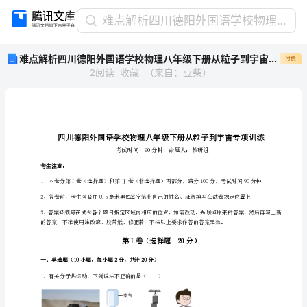
难
难点解析四川德阳外国语学校物理八年级下册从粒子到宇宙专项训练练习题（含答案详解）
点
难点解析四川德阳外国语学校物理八年级下册从粒子到宇宙专项训练练习题（含答案详解）
付费
解
2
阅读
收藏
（
来自
：
豆柴
）
析
四
川
德
阳
外
国
考生注意：