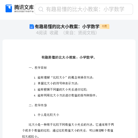
有
有趣易懂的比大小教案：小学数学
趣
有趣易懂的比大小教案：小学数学
付费
易
4
阅读
收藏
（
来自
：
贤阅文档
）
懂
的
比
大
小
教
一、教学目标
案：