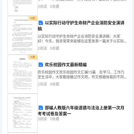
园文化生活，展现部办学生的青春风采，本学期创建了
3
阅读
0
收藏
方
摄影社。通过摄影社团的活动，学生可以掌握摄影
法；
付费
以实际行动守护生命财产企业消防安全演讲
稿
能
以实际行动守护生命财产企业消防安全演讲稿：大家
够
好！今天，我非常荣幸能够在这里发表一篇关于以实际
行动守护生命财产的企业消防安全演讲稿。我们都知
2
阅读
0
收藏
根
道，企业是一个庞大而复杂的系统，其中涉及到的管
理、技术、人力
付费
据
欢乐校园作文最新精编
不
欢乐校园作文欢乐校园作文汇编15篇 在学习、工作乃
至生活中，大家都接触过作文吧，作文根据体裁的不同
同
可以分为记叙文、说明文、应用文、议论文。为了让您
2
阅读
0
收藏
在写作文时更加简单方便，下面是小编帮大家整理的欢
量
乐
的
部编人教版六年级道德与法治上册第一次月
大
考考试卷及答案一
3
阅读
0
收藏
小