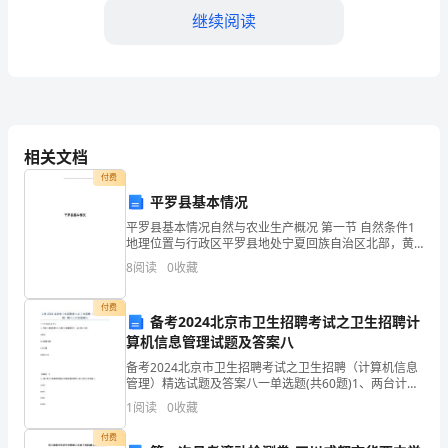
够
继续阅读
理
解
“比
都表示4是2的两倍。
较
相关文档
付费
大
如何进行比较
3.
平罗县基本情况
小”
平罗县基本情况自然与农业生产概况 第一节 自然条件1
地理位置与行政区平罗县地处宁夏回族自治区北部，黄
的
河青铜峡灌区下游，东接内蒙古自治区鄂托克旗；西以
8
阅读
0
收藏
贺兰山分水岭为界，与内蒙古自治区阿拉善左旗
况下，我们通过以下方法进行比较：
概
付费
备考2024北京市卫生招聘考试之卫生招聘计
念
算机信息管理试题及答案八
和
备考2024北京市卫生招聘考试之卫生招聘（计算机信息
管理）精选试题及答案八一单选题(共60题)1、两台计算
大或较小。
操
机利用电话线路传输数据信号时，必备的设备是A.网卡B.
1
阅读
0
收藏
调制解调器C.中继器D.同轴电缆
作
付费