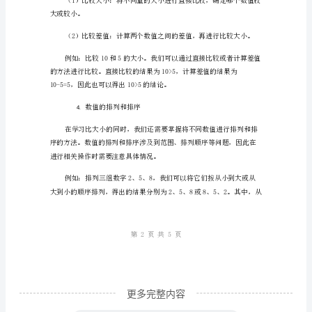
比大小的符号和表示方法
2.
小
教
案：
小
学
数
学。
一、
教
学
目
标
更多完整内容
能