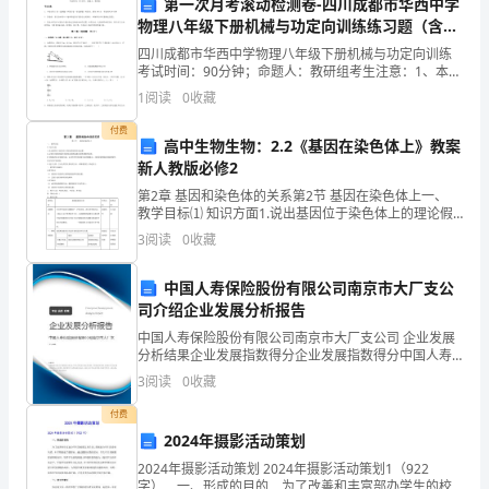
第一次月考滚动检测卷-四川成都市华西中学
方
物理八年级下册机械与功定向训练练习题（含答
案解析）
四川成都市华西中学物理八年级下册机械与功定向训练
法；
考试时间：90分钟；命题人：教研组考生注意：1、本卷
分第I卷（选择题）和第Ⅱ卷（非选择题）两部分，满分
掌
1
阅读
0
收藏
100分，考试时间90分钟2、答卷前，考生务必用
付费
握
10-5=
高中生物生物：2.2《基因在染色体上》教案
新人教版必修2
比
第2章 基因和染色体的关系第2节 基因在染色体上一、
数值的排列和排序
4.
大
教学目标⑴ 知识方面1.说出基因位于染色体上的理论假
说和实验证据。2.运用有关基因和染色体的知识阐明孟德
3
阅读
0
收藏
尔遗传规律的实质。⑵ 情感态度与价
小
中国人寿保险股份有限公司南京市大厂支公
的
司介绍企业发展分析报告
符
中国人寿保险股份有限公司南京市大厂支公司 企业发展
进行相关操作时需要注意具体情况。
分析结果企业发展指数得分企业发展指数得分中国人寿
号
保险股份有限公司南京市大厂支公司综合得分说明：企
3
阅读
0
收藏
业发展指数根据企业规模、企业创新、企业风险、企业
和
活力
付费
2024年摄影活动策划
表
2024年摄影活动策划 2024年摄影活动策划1（922
示
字） 一、形成的目的 为了改善和丰富部办学生的校