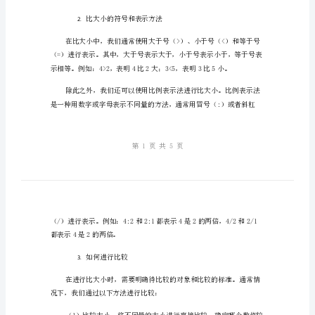
小
1.
2.
学
3.
数
4.
学
二、教学内容
有
趣
1.
什么是比较大小
易
懂
的
比
较大或较小。
大