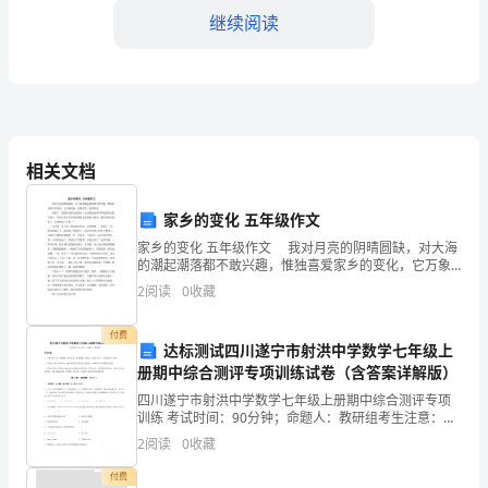
析：
继续阅读
2023
年
商
场
相关文档
促
家乡的变化 五年级作文
品或套餐，吸引不同消费群体。
销
家乡的变化 五年级作文 我对月亮的阴晴圆缺，对大海
的潮起潮落都不敢兴趣，惟独喜爱家乡的变化，它万象
活
更新，值得欣赏，值得喜爱。 放假了，我闲着没事出
2
阅读
0
收藏
来散步，走在眼前这条平坦崭新的水泥马路上，看着
动
加回头客和忠诚度。
付费
的
达标测试四川遂宁市射洪中学数学七年级上
册期中综合测评专项训练试卷（含答案详解版）
策
四川遂宁市射洪中学数学七年级上册期中综合测评专项
惠，引导消费者到线下店铺消费。
训练 考试时间：90分钟；命题人：教研组考生注意：
划
1、本卷分第I卷（选择题）和第Ⅱ卷（非选择题）两部
2
阅读
0
收藏
三、活动策划方案：
分，满分100分，考试时间90分钟2、答卷前，考生务
要
付费