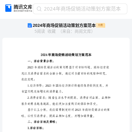
2024
2024年商场促销活动策划方案范本
年
2024年商场促销活动策划方案范本
付费
商
5
阅读
收藏
（
来自
：
尚阅文库
）
场
促
销
活
动
策
一、活动背景分析：
划