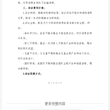
动
策
划
方
案
范
2.策略：
本
一、
活
动
背
景
分
更多完整内容