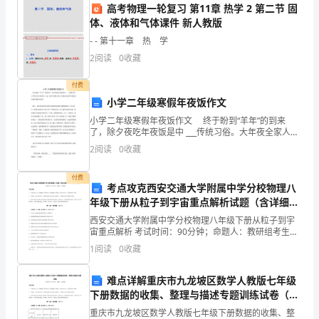
高考物理一轮复习 第11章 热学 2 第二节 固
基
体、液体和气体课件 新人教版
于
- - 第十一章 热 学
对
2
阅读
0
收藏
如：
市
付费
小学二年级寒假年夜饭作文
场
小学二年级寒假年夜饭作文 终于盼到“羊年”的到来
了，除夕夜吃年夜饭是中 ___传统习俗。大年夜全家人围
环
买年货。
坐在一起，吃着丰盛的大餐，而我这次吃的年夜饭是充
2
阅读
0
收藏
满乐趣的年夜饭。 晚上，我们家的两位高级大
境、
付费
商
考点攻克西安交通大学附属中学分校物理八
情侣购买欲望。
年级下册从粒子到宇宙重点解析试题（含详细解
场
析）
西安交通大学附属中学分校物理八年级下册从粒子到宇
宙重点解析 考试时间：90分钟；命题人：教研组考生注
经
意：1、本卷分第I卷（选择题）和第Ⅱ卷（非选择题）两
吸引家庭客户。
1
阅读
0
收藏
部分，满分100分，考试时间90分钟2、答卷前，
营
难点详解重庆市九龙坡区数学人教版七年级
状
下册数据的收集、整理与描述专题训练试卷（含
加销售额。
况
答案详解）
重庆市九龙坡区数学人教版七年级下册数据的收集、整