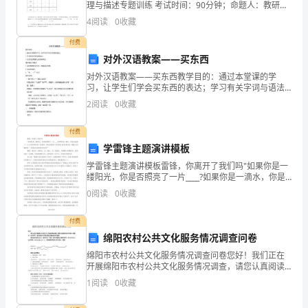
理与描述专题训练 考试时间：90分钟；命题人：教研组
3.活动促销方式：
以
考生注意：1、本卷分第I卷（选择题）和第Ⅱ卷（非选择
4
阅读
0
收藏
题）两部分，满分100分，考试时间90分钟2、答
及
付费
对外汉语教案——买东西
消
对外汉语教案——买东西教学目的：通过本堂课的学
费
习，让学生们学会买东西的表达；学习有关字词与语法
点；让学生们理解人民币的单位。教学重点与难点：问
2
阅读
0
收藏
者
价格的表达方式，如何商议价格；动词的重叠；“太……
了”句式
需
付费
学雷锋主题演讲模板
求
学雷锋主题演讲模板雷锋，你离开了我们吗"如果你是一
缕阳光，你是否照亮了一片____?如果你是一滴水，你是
的
否滋润了一寸土地?如果你是一粒粮食，你是否哺育了有
0
阅读
0
收藏
用的生命?如果你是一颗最小的'螺丝钉'，你是否
全
付费
面
绵阳农村公共文化服务情况调查问卷
分
绵阳市农村公共文化服务情况调查问卷您好！我们正在
开展绵阳市农村公共文化服务情况调查，请您认真阅读
析。
问卷中的每一道题目，如实填写。您的回答对于我们得
1
阅读
0
收藏
出正确结论非常重要。请在选中选项上打勾。选项中的
“其他”
通