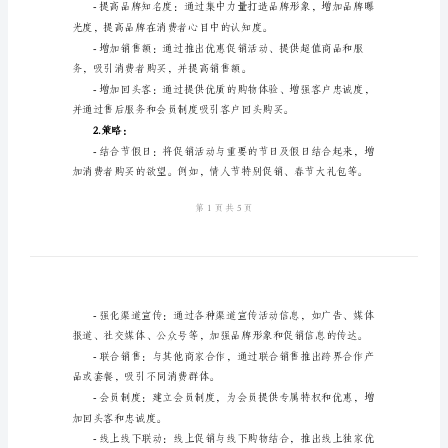
方
我们发现：
案
范
有望实现逐渐增长的消费能力。
本
2024
年
商
场
二、活动目标及策略：
促
1.活动目标：
销
活