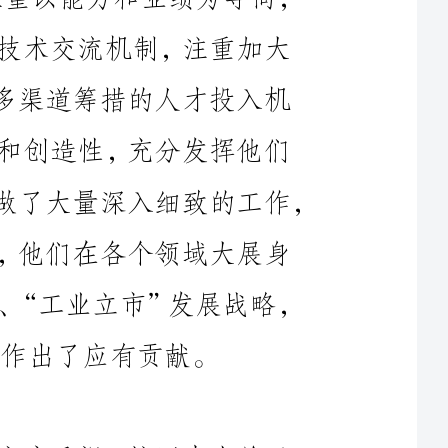
制，努力调动全市高层次人才的积极性和创造性，充分发挥他们
在我市现代化建设中的重要作用方面，做了大量深入细致的工作，
取得了明显成效，一大批人才脱颖而出，他们在各个领域大展身
手，建功立业，为****实施“四大跨越”、“工业立市”发展战略，
市委、市政府对我市人才建设工作高度重视。按照中央关于
加强和改进人才工作的部署，紧紧围绕本地区经济社会发展的目
标，准确把握人才需求的发展趋势，认真找出人才工作中的薄弱
环节，科学制定和不断完善人才工作规划。市委多次召开市党政
班子和有关职能部门领导会议，专门研究我市人才建设事业发展