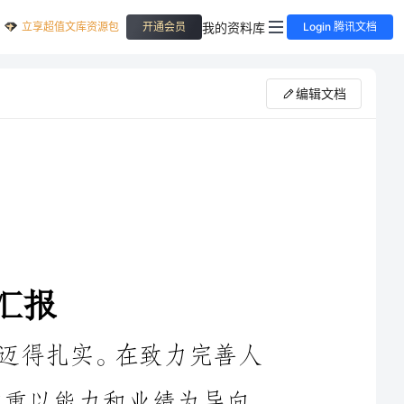
立享超值文库资源包
我的资料库
开通会员
Login 腾讯文档
编辑文档
近年来，我市人才建设工作的步子迈得扎实。在致力完善人
才培养体系，大力加强人才培养工作，注重以能力和业绩为导向，
建立和完善人才考核评价、竞争选拔和技术交流机制，注重加大
资金投入力度，建立政府、企业、社会多渠道筹措的人才投入机