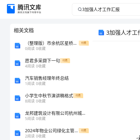
3
加
相关文档
3加强人才工
强
（整理版）市余杭区星桥九年级英语下学期3月月考试
付费
人
0
阅读
0
收藏
才
愿君多采撷下一句
付费
4
阅读
0
收藏
工
汽车销售经理年终总结
1
阅读
0
收藏
作
小学生中秋节演讲稿格式
付费
8
阅读
0
收藏
汇
龙邦建筑设计有限公司杭州城西分公司介绍企业发展分析报告
报
5
阅读
0
收藏
2024年物业公司绿化主管劳动合同
付费
加
2
阅读
0
收藏