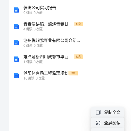
30
教
装饰公司实习报告
9
阅读
0
收藏
案
青春演讲稿：燃烧青春甘于奉献
付费
4
阅读
0
收藏
参
沧州悦超鹏枣业有限公司介绍企业发展分析报告
0
阅读
0
收藏
考-
难点解析四川成都市华西中学物理八年级下册从粒子到宇宙专项攻克练习题（解析版）
付费
海
1
阅读
0
收藏
沭阳体育场工程监理规划
付费
洋
10
阅读
0
收藏
中
的
复制全文
巨
全屏阅读