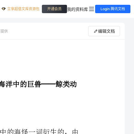
立享超值文库资源包
我的资料库
开通会员
Login 腾讯文档
编辑文档
库提供
兽──鲸类动
中的海怪一词衍生的，由
此可见古人对这类栖息在海洋中的庞然大物所具有的敬畏之情。其实，
体长只有米左右，最大的则可达