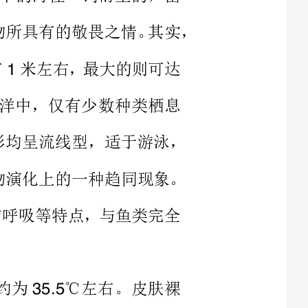
活在海洋中，仅有少数种类栖息
中，体形同鱼类十分相似，体形均呈流线型，适于游泳，
鲸鱼，但这种相似只不过是生物演化上的一种趋同现象。
温和用肺呼吸等特点，与鱼类完全
定，大约为℃左右。皮肤裸
毛，没有汗腺和皮脂腺。皮下的脂
体在水中的比重。头骨发达，但脑
骨显著延长，形成很长的吻部。颈
躯干直接连接。前肢呈鳍状，趾不
灵活运动，适于在水中游泳。后肢