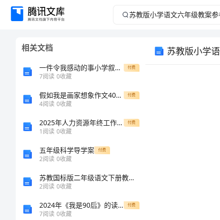
苏
教
相关文档
苏教版小学语
版
一件令我感动的事小学叙事作文600字
付费
小
7
阅读
0
收藏
假如我是画家想象作文400字
学
付费
4
阅读
0
收藏
语
2025年人力资源年终工作总结标准样本
付费
1
阅读
0
收藏
文
五年级科学导学案
付费
2
阅读
0
收藏
六
苏教国标版二年级语文下册教案《晚上的“太阳”》教学设计
年
2
阅读
0
收藏
2024年《我是90后》的读后感
付费
级
7
阅读
0
收藏