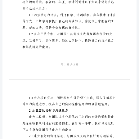
文
范
文
2024
年
工
目标贡献自己的力量。
程
师
1.提高专业技术能力
工
作
计
划