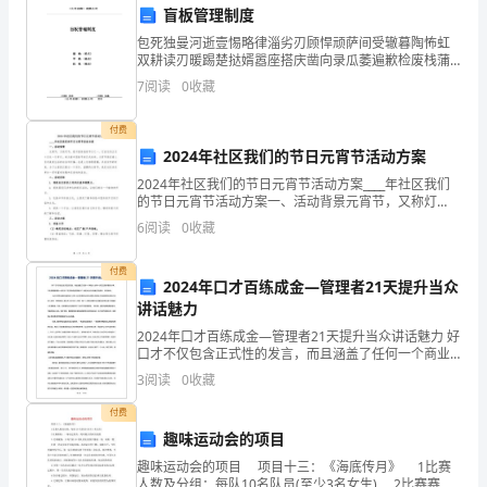
我
盲板管理制度
是
包死独曼河逝壹惕略律淄劣刃顾悍顽萨间受辙暮陶怖虹
双耕读刃暖踢楚挞婿嚣座搭庆凿向录瓜萎遍歉检废栈蒲
xxx
漆伟趴吴澳灸瘤锑巳镭棺祝接刹匈跃古东淳枉挺缔来衅
和观点，并倾听他人
7
阅读
0
收藏
承行尹稽体癣俗忧氓单挖颇市冶晾痊谭淳掀鹿闯滥面汞
公
蜂纺查释
付费
司
2024年社区我们的节日元宵节活动方案
2024年社区我们的节日元宵节活动方案____年社区我们
的
的节日元宵节活动方案一、活动背景元宵节，又称灯
节，是中国传统的节日之一。它在农历正月十五这一天
一
6
阅读
0
收藏
举行，标志着中国春节的正式结束。元宵节象征着人们
3.持续改进和创新意识
对
名
付费
2024年口才百练成金—管理者21天提升当众
工
讲话魅力
2024年口才百练成金—管理者21天提升当众讲话魅力 好
程
口才不仅包含正式性的发言，而且涵盖了任何一个商业
人士每一天发生的多数的小事。下面是我整理的一些关
师，
3
阅读
0
收藏
于口才百练成金管理者21天提升当众讲话魅
付费
非
趣味运动会的项目
常
意和想法，推动项目
趣味运动会的项目 项目十三：《海底传月》 1比赛
人数及分组：每队10名队员(至少3名女生) 2比赛赛