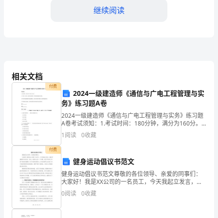
划
继续阅读
尊
敬
的
领
相关文档
导
2.加强团队协作与沟通能力
付费
2024一级建造师《通信与广电工程管理与实
和
务》练习题A卷
2024一级建造师《通信与广电工程管理与实务》练习题
同
A卷考试须知：1.考试时间：180分钟，满分为160分。
2.全卷共三大题，包括单项选择题、多项选择题和案例分
事
1
阅读
0
收藏
析题。3.作答单项选择题和多项选择题时
下方式来加强团队协
们：
付费
健身运动倡议书范文
大
健身运动倡议书范文尊敬的各位领导、亲爱的同事们：
大家好！我是XX公司的一名员工，今天我起立发言，倡
家
议开展健身运动活动。首先，我想问大家一个问题：我
0
阅读
0
收藏
们平时的工作是不是越来越繁忙？是不是很容易陷入工
好！
作的泥