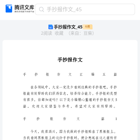
手
手抄报作文_45
抄
手抄报作文_45
付费
报
2
阅读
收藏
（
来自
：
豆柴
）
作
文
_45
手
抄
报
作
文