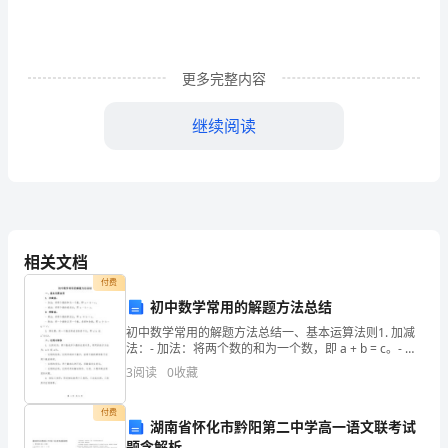
抄
报
更多完整内容
吧，
继续阅读
手
抄
报
能
相关文档
有
付费
效
初中数学常用的解题方法总结
初中数学常用的解题方法总结一、基本运算法则1. 加减
帮
法：- 加法：将两个数的和为一个数，即 a + b = c。- 减
法：将两个数的差求出，即 a - b = c。2. 乘除法：- 乘
3
阅读
0
收藏
助
法：将两个数的积
我
付费
湖南省怀化市黔阳第二中学高一语文联考试
题含解析