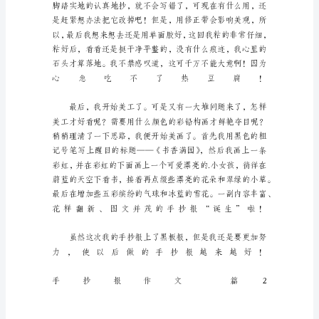
中，
大
家
一
定
没
少
看
到
经
典
的
手