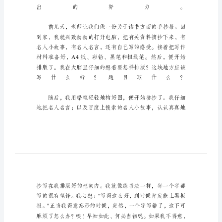
手
抄
报
作
文
汇
编
五
篇
在
各
领
域