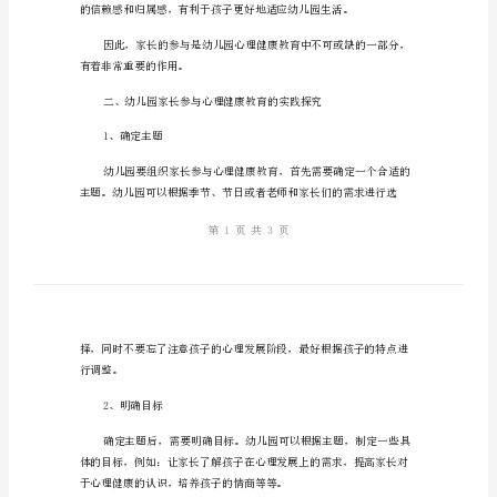
康
教
育
教
案
并且家长应该积极参与其中。
的
实
践
探