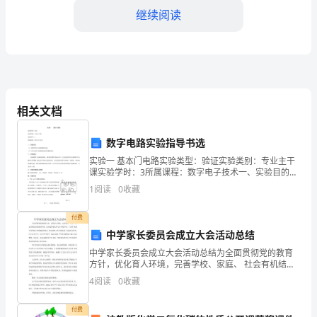
育
继续阅读
教
案
的
行调整。
实
相关文档
践
2、明确目标
数字电路实验指导书选
探
实验一 基本门电路实验类型：验证实验类别：专业主干
课实验学时：3所属课程：数字电子技术一、实验目的
究。
（1）熟悉常用门电路的逻辑功能；（2）学会运用门电
1
阅读
0
收藏
路构成简朴的逻辑电路。二、实验规定：集成逻辑门电
一、
付费
家
中学家长委员会成立大会活动总结
长
中学家长委员会成立大会活动总结为全面贯彻党的教育
方针，优化育人环境，完善学校、家庭、 社会有机结合
3、准备材料
的教育体系，充分发挥家长参与办学的作用，广泛听 取
参
4
阅读
0
收藏
家长对学校工作的建议和意见，推动学校工作全面发
展，促
与
付费