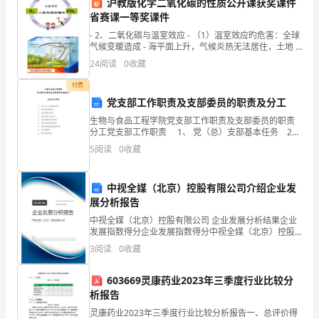
沪教版化学二氧化碳的性质公开课获奖课件
心
省赛课一等奖课件
理
- 2、二氧化碳与温室效应 - （1）温室效应旳危害：全球
气候变暖造成 - 海平面上升，气候炎热无法居住，土地 -
成长和学习。
有旳科学家以为近年
健
24
阅读
0
收藏
康
付费
4、选择方式
党支部工作职责及支部委员的职责及分工
教
生物与食品工程学院党支部工作职责及支部委员的职责
分工党支部工作职责 1、 党（总）支部基本任务 2、
育
党支部议事规则 3、 党支部书记职责 4、 党支部副书
5
阅读
0
收藏
记职责 5、 党支部组织委员职责
的
重
中视全媒（北京）控股有限公司介绍企业发
展分析报告
要
地参与。
中视全媒（北京）控股有限公司 企业发展分析结果企业
发展指数得分企业发展指数得分中视全媒（北京）控股
性
有限公司综合得分说明：企业发展指数根据企业规模、
3
阅读
0
收藏
企业创新、企业风险、企业活力四个维度对企业发展情
5、反思总结
幼
况进
603669灵康药业2023年三季度行业比较分
儿
析报告
园
灵康药业2023年三季度行业比较分析报告一、总评价得