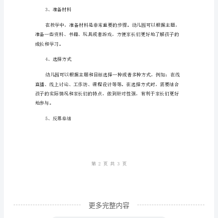
究
幼
有着非常重要的作用。
儿
园
家
长
1、确定主题
参
与
心
理
健
康
教
更多完整内容